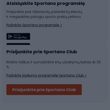
Atsisiųskite Sportano programėlę
Dviračių dalys
Rogutės ir čiuožynės
Prisijunkite prie tūkstančių patenkintų klientų
ir mėgaukitės patogiu sporto prekių pirkimu
Laipiojimas
Snieglenčių sportas
Pažinkite Sportano programėlę >
Žvejyba
Plaukimas
Sportinė medicina
Komandinis sportas
Prisijunkite prie Sportano Club
Rinkite taškus ir sumažinkite kitų užsakymų kainas iki 30
Sporto salė ir fitnesas
%
Pažinkite lojalumo programėlę Sportano Club >
Dviračių šalmai
Prisijunkite prie Sportano Club
Ski touring