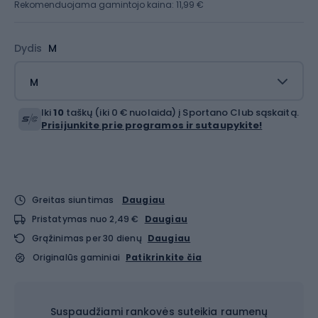
Rekomenduojama gamintojo kaina: 11,99 €
Dydis
M
M
Iki
10
taškų (iki 0 € nuolaida) į Sportano Club sąskaitą.
Prisijunkite prie programos ir sutaupykite!
Greitas siuntimas
Daugiau
Pristatymas nuo 2,49 €
Daugiau
Grąžinimas per 30 dienų
Daugiau
Originalūs gaminiai
Patikrinkite čia
Suspaudžiami rankovės suteikia raumenų