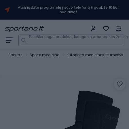
Atsisiųskite programėlę į savo telefoną ir gaukite 10 Eur
nuolaidą!
Paieška pagal produktą, kategoriją arba prekės ženklą
o
Sportas
Sporto medicina
Kiti sporto medicinos reikmenys