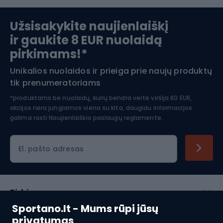
Slidinėjimas
Užsisakykite naujienlaiškį
ir gaukite 8 EUR nuolaidą
Apranga žiemos sportui
pirkimams!*
Unikalios nuolaidos ir prieiga prie naujų produktų
Šiaurietiškas ėjimas
tik prenumeratoriams
*produktams be nuolaidų, kurių bendra vertė viršija 80 EUR,
akcijos nėra jungiamos viena su kita, daugiau informacijos
galima rasti
Naujienlaiškio paslaugų reglamente.
El. pašto adresas
Pirkimas
Sportano.lt - Mums rūpi jūsų
Klientų aptarnavimas
privatumas