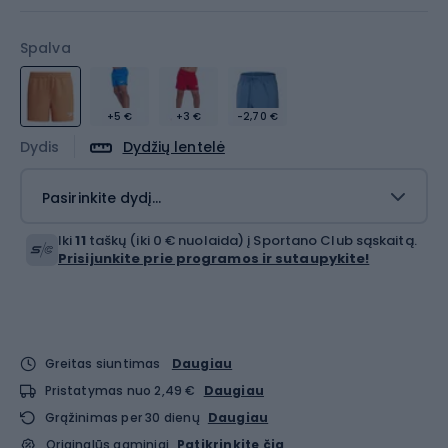
Spalva
+5 €
+3 €
-2,70 €
Dydis
Dydžių lentelė
Pasirinkite dydį...
Iki
11
taškų (iki 0 € nuolaida) į Sportano Club sąskaitą.
Prisijunkite prie programos ir sutaupykite!
Greitas siuntimas
Daugiau
Pristatymas nuo 2,49 €
Daugiau
Grąžinimas per 30 dienų
Daugiau
Originalūs gaminiai
Patikrinkite čia