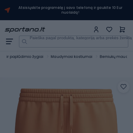
Atsisiųskite programėlę į savo telefoną ir gaukite 10 Eur
nuolaidą!
Paieška pagal produktą, kategoriją arba prekės ženklą
as ir paplūdimio žygiai
Maudymosi kostiumai
Berniukų maudymo