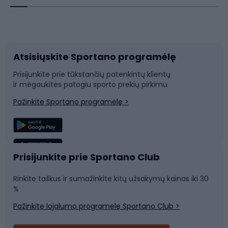
Dviračių priedai
Dviračių batai
Atsisiųskite Sportano programėlę
Dviračių dalys
Rogutės ir čiuožynės
Prisijunkite prie tūkstančių patenkintų klientų
ir mėgaukitės patogiu sporto prekių pirkimu
Laipiojimas
Snieglenčių sportas
Pažinkite Sportano programėlę >
Žvejyba
Plaukimas
Sportinė medicina
Komandinis sportas
Prisijunkite prie Sportano Club
Rinkite taškus ir sumažinkite kitų užsakymų kainas iki 30
Sporto salė ir fitnesas
%
Pažinkite lojalumo programėlę Sportano Club >
Dviračių šalmai