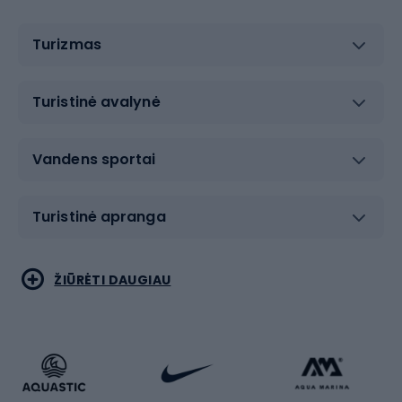
Turizmas
Turistinė avalynė
Vandens sportai
Turistinė apranga
Bėgimas
Koviniai sportai
ŽIŪRĖTI DAUGIAU
Dviračiai
Čiuožimas
Dviratininkų apranga
Rakečių sportas