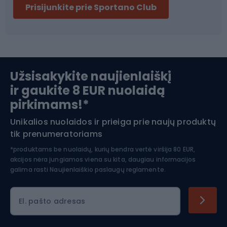
Prisijunkite prie Sportano Club
Ski touring
Slidinėjimas
Užsisakykite naujienlaiškį
ir gaukite 8 EUR nuolaidą
Apranga žiemos sportui
pirkimams!*
Unikalios nuolaidos ir prieiga prie naujų produktų
Šiaurietiškas ėjimas
tik prenumeratoriams
*produktams be nuolaidų, kurių bendra vertė viršija 80 EUR,
akcijos nėra jungiamos viena su kita, daugiau informacijos
galima rasti
Naujienlaiškio paslaugų reglamente.
El. pašto adresas