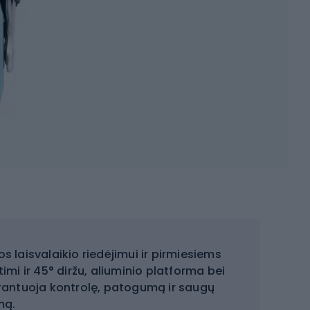
s laisvalaikio riedėjimui ir pirmiesiems
mi ir 45° diržu, aliuminio platforma bei
rantuoja kontrolę, patogumą ir saugų
mą.