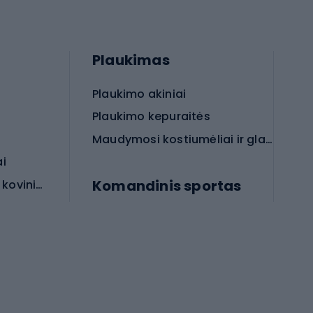
Plaukimas
Plaukimo akiniai
Plaukimo kepuraitės
Maudymosi kostiumėliai ir glaudės
ai
Komandinis sportas
Apsauginės priemonės koviniam sportui
rai
Futbolo bateliai
Futbolo kamuoliai
Rankinio bateliai
Futbolo vartai
Futbolo apranga