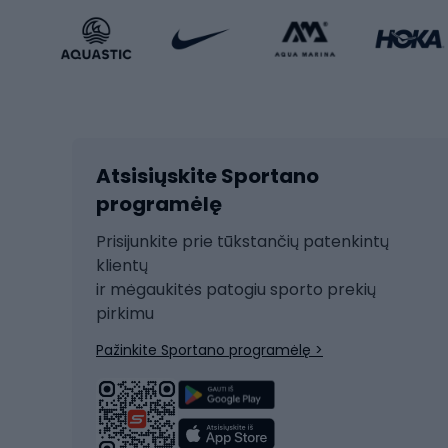
Sportinio stiliaus avalynė
Vaikiš
Sportinio stiliaus aksesuarai
Dvir
Žieminiai sportai
Kalnų slidinėjimas
Dvirač
Slidinėjimas bėgte
Atsisiųskite Sportano
Dvirač
Ski touring
programėlę
Dvirač
Snieglentė
Prisijunkite prie tūkstančių patenkintų
Dvirač
Čiuožimas
klientų
Dvirač
ir mėgaukitės patogiu sporto prekių
Rogės
Dvira
pirkimu
Žygio batai
Dvirač
Pažinkite Sportano programėlę >
Alpinizmo batai
Turistiniai batai
Dvir