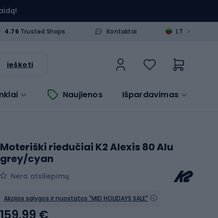
aidą!
>
4.76
Trusted Shops
Kontaktai
LT
ieškoti
nklai
Naujienos
Išpardavimas
Moteriški riedučiai K2 Alexis 80 Alu
grey/cyan
Nėra atsiliepimų
Akcijos sąlygos ir nuostatos "MID HOLIDAYS SALE"
159,99 €