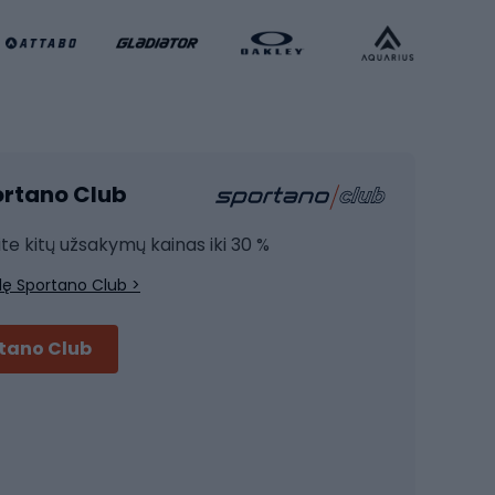
Krepšinio apranga
Sporto salė ir fitnesas
Kardio įranga
portano Club
Jėgos įranga
Joga
ite kitų užsakymų kainas iki 30 %
Treniruočių drabužiai
lę Sportano Club >
Treniruočių batai
Treniruočių priedai
rtano Club
Dviračių šalmai
Šalmai Full face