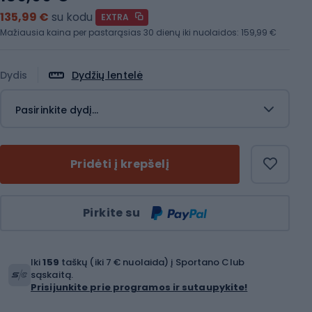
135,99 €
su kodu
EXTRA
Mažiausia kaina per pastarąsias 30 dienų iki nuolaidos:
159,99 €
Dydis
Dydžių lentelė
Pasirinkite dydį...
Pridėti į krepšelį
Kiekis
Pirkite su
Iki
159
taškų (iki 7 € nuolaida) į Sportano Club
sąskaitą.
Prisijunkite prie programos ir sutaupykite!