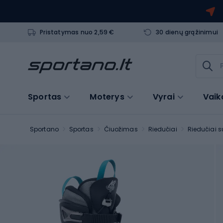
Pristatymas nuo 2,59 €
30 dienų grąžinimui
Sportas
Moterys
Vyrai
Vaik
Sportano
Sportas
Čiuožimas
Riedučiai
Riedučiai 