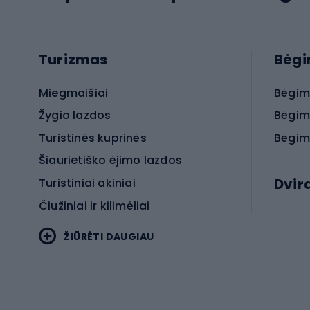
Turizmas
Bėg
Miegmaišiai
Bėgim
Žygio lazdos
Bėgim
Turistinės kuprinės
Bėgim
Šiaurietiško ėjimo lazdos
Dvir
Turistiniai akiniai
Čiužiniai ir kilimėliai
Elektr
ŽIŪRĖTI DAUGIAU
MTB dv
Turistinė avalynė
Plento
Sportstyle
Trekin
Sportinio stiliaus drabužiai
Žvyro 