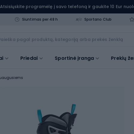
Atsisiųskite programėlę į savo telefoną ir gaukite 10 Eur nuol
Siuntimas per 48 h
Sportano Club
ai
Priedai
Sportinė įranga
Prekių že
suaugusiems