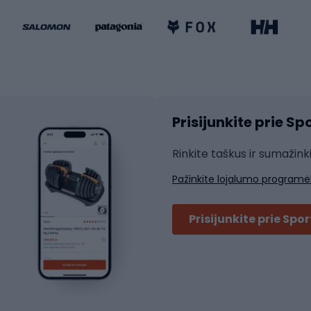
ki dviračiai
Riedučiai
Riedlentės
atininkų apranga
Čiuožimo apsaugos
Čiuožimo šalmai
ių pirštinės
Prisijunkite prie S
ių šortai
Rakečių sportas
ių marškinėliai
Rinkite taškus ir sumažink
ių kelnės
Skvošas
Pažinkite lojalumo programė
ių striukės
Badmintonas
čių džemperiai
Stalo tenisas
Prisijunkite prie Spo
ių kepurės
Tenisas
Padelis
ačių priedai
Teniso drabužiai