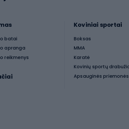
imas
Koviniai sportai
o batai
Boksas
o apranga
MMA
o reikmenys
Karatė
Kovinių sportų drabuži
ačiai
Kovinio sporto aksesua
iniai dviračiai
iračiai
Čiuožimas
 dviračiai
go dviračiai
Paspirtukai
dviračiai
Keturračiai riedučiai