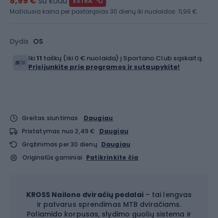
8,99 €
su kodu
EXTRA
Mažiausia kaina per pastarąsias 30 dienų iki nuolaidos:
11,99 €
Dydis
OS
Iki
11
taškų (iki 0 € nuolaida) į Sportano Club sąskaitą.
Prisijunkite prie programos ir sutaupykite!
Greitas siuntimas
Daugiau
Pristatymas nuo 2,49 €
Daugiau
Grąžinimas per 30 dienų
Daugiau
Originalūs gaminiai
Patikrinkite čia
KROSS Nailono dviračių pedalai
– tai lengvas
ir patvarus sprendimas MTB dviračiams.
Poliamido korpusas, slydimo guolių sistema ir