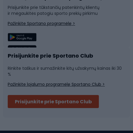
Prisijunkite prie tūkstančių patenkintų klientų
ir mėgaukitės patogiu sporto prekių pirkimu
Laipiojimas
Snieglenčių sportas
Pažinkite Sportano programėlę >
Žvejyba
Plaukimas
Sportinė medicina
Komandinis sportas
Prisijunkite prie Sportano Club
Rinkite taškus ir sumažinkite kitų užsakymų kainas iki 30
Sporto salė ir fitnesas
%
Pažinkite lojalumo programėlę Sportano Club >
Dviračių šalmai
Prisijunkite prie Sportano Club
Ski touring
Slidinėjimas