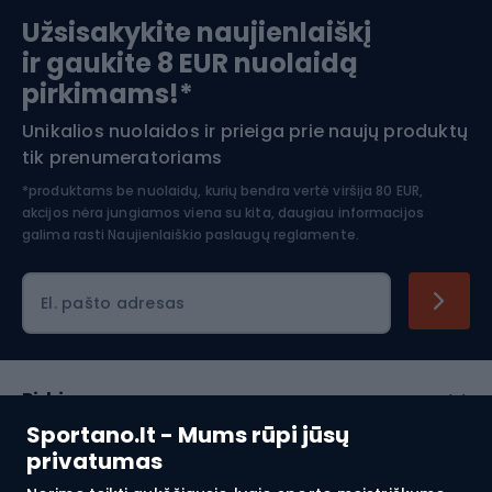
Užsisakykite naujienlaiškį
ir gaukite 8 EUR nuolaidą
Apranga žiemos sportui
pirkimams!*
Unikalios nuolaidos ir prieiga prie naujų produktų
Šiaurietiškas ėjimas
tik prenumeratoriams
*produktams be nuolaidų, kurių bendra vertė viršija 80 EUR,
akcijos nėra jungiamos viena su kita, daugiau informacijos
galima rasti
Naujienlaiškio paslaugų reglamente.
El. pašto adresas
Pirkimas
Sportano.lt - Mums rūpi jūsų
Klientų aptarnavimas
privatumas