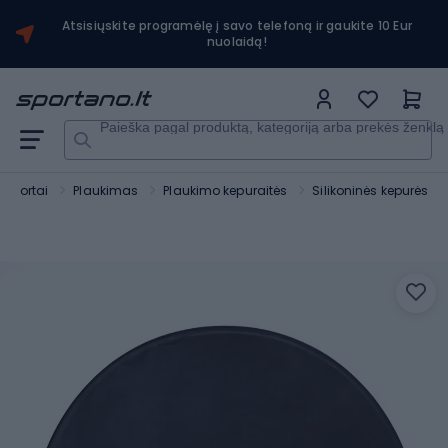
Atsisiųskite programėlę į savo telefoną ir gaukite 10 Eur
nuolaidą!
Paieška pagal produktą, kategoriją arba prekės ženklą
sportai
Plaukimas
Plaukimo kepuraitės
Silikoninės kepurės