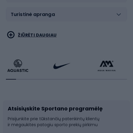
Turistinė apranga
Bėgimas
Koviniai sportai
ŽIŪRĖTI DAUGIAU
Dviračiai
Čiuožimas
Dviratininkų apranga
Rakečių sportas
Dviračių priedai
Dviračių batai
Atsisiųskite Sportano programėlę
Dviračių dalys
Rogutės ir čiuožynės
Prisijunkite prie tūkstančių patenkintų klientų
ir mėgaukitės patogiu sporto prekių pirkimu
Laipiojimas
Snieglenčių sportas