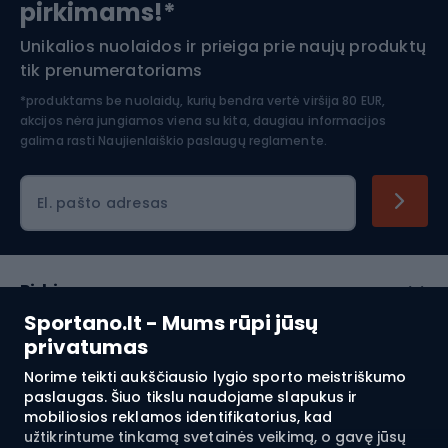
pirkimams!*
Unikalios nuolaidos ir prieiga prie naujų produktų
Šiaurietiškas ėjimas
tik prenumeratoriams
*produktams be nuolaidų, kurių bendra vertė viršija 80 EUR,
akcijos nėra jungiamos viena su kita, daugiau informacijos
galima rasti
Naujienlaiškio paslaugų reglamente.
El. pašto adresas
Pirkimas
Sportano.lt - Mums rūpi jūsų
Klientų aptarnavimas
privatumas
Norime teikti aukščiausio lygio sporto meistriškumo
Reglamentai
paslaugas. Šiuo tikslu naudojame slapukus ir
mobiliosios reklamos identifikatorius, kad
Apie mus
užtikrintume tinkamą svetainės veikimą, o gavę jūsų