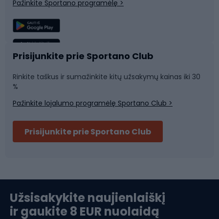
Pažinkite Sportano programėlę >
Žvejyba
Plaukimas
Sportinė medicina
Komandinis sportas
Prisijunkite prie Sportano Club
Rinkite taškus ir sumažinkite kitų užsakymų kainas iki 30
Sporto salė ir fitnesas
%
Pažinkite lojalumo programėlę Sportano Club >
Dviračių šalmai
Prisijunkite prie Sportano Club
Ski touring
Slidinėjimas
Užsisakykite naujienlaiškį
ir gaukite 8 EUR nuolaidą
Apranga žiemos sportui