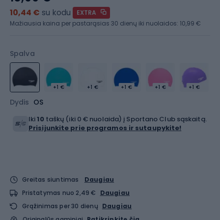
10,44 €
su kodu
EXTRA
Mažiausia kaina per pastarąsias 30 dienų iki nuolaidos:
10,99 €
Spalva
+1 €
+1 €
+1 €
+1 €
+1 €
Dydis
OS
Iki
10
taškų (iki 0 € nuolaida) į Sportano Club sąskaitą.
Prisijunkite prie programos ir sutaupykite!
Greitas siuntimas
Daugiau
Pristatymas nuo 2,49 €
Daugiau
Grąžinimas per 30 dienų
Daugiau
Originalūs gaminiai
Patikrinkite čia