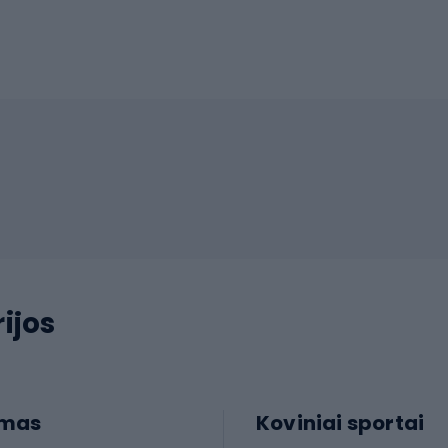
ijos
imas
Koviniai sportai