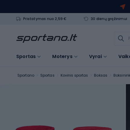
Pristatymas nuo 2,59 €
30 dienų grąžinimui
Sportas
Moterys
Vyrai
Vaik
Sportano
Sportas
Kovinis sportas
Boksas
Boksinink