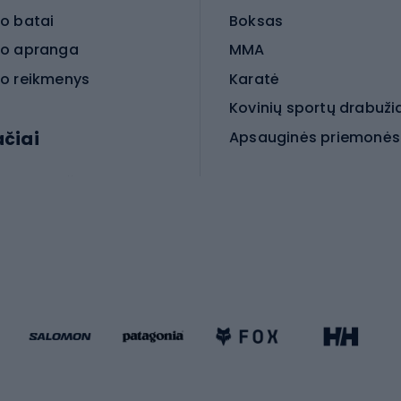
o batai
Boksas
o apranga
MMA
o reikmenys
Karatė
Kovinių sportų drabuži
ačiai
Kovinio sporto aksesua
iniai dviračiai
iračiai
Čiuožimas
 dviračiai
go dviračiai
Paspirtukai
dviračiai
Keturračiai riedučiai
ki dviračiai
Riedučiai
Riedlentės
atininkų apranga
Čiuožimo apsaugos