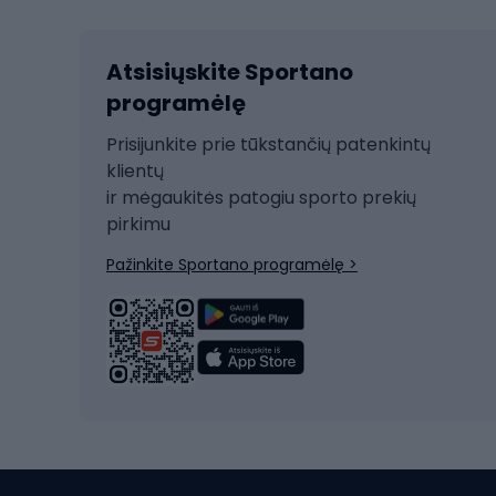
Kalnų slidinėjimas
Dvirač
Slidinėjimas bėgte
Atsisiųskite Sportano
Dvirač
Ski touring
programėlę
Dvirač
Snieglentė
Prisijunkite prie tūkstančių patenkintų
Dvirač
Čiuožimas
klientų
Dvirač
ir mėgaukitės patogiu sporto prekių
Rogės
Dvira
pirkimu
Žygio batai
Dvirač
Pažinkite Sportano programėlę >
Alpinizmo batai
Turistiniai batai
Dvir
Vandens sportai
Dvirač
Dvirač
Maudymosi kostiumėliai
Dvirač
Baidarės
Kėdut