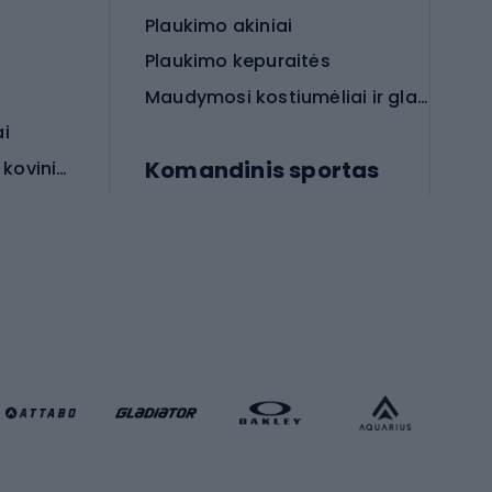
Plaukimo akiniai
Plaukimo kepuraitės
Maudymosi kostiumėliai ir glaudės
ai
Komandinis sportas
Apsauginės priemonės koviniam sportui
rai
Futbolo bateliai
Futbolo kamuoliai
Rankinio bateliai
Futbolo vartai
Futbolo apranga
Krepšinio apranga
Sporto salė ir fitnesas