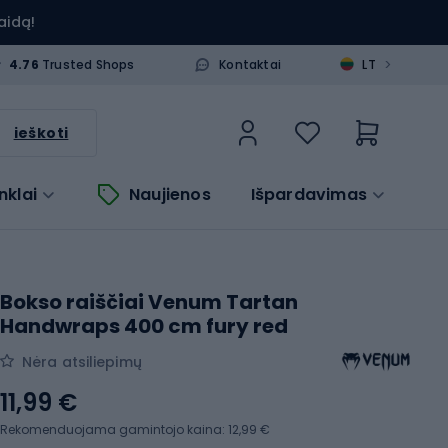
aidą!
>
4.76
Trusted Shops
Kontaktai
LT
ieškoti
nklai
Naujienos
Išpardavimas
Bokso raiščiai Venum Tartan
Handwraps 400 cm fury red
Nėra atsiliepimų
11,99 €
Rekomenduojama gamintojo kaina: 12,99 €