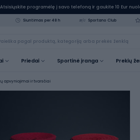
Atsisiųskite programėlę į savo telefoną ir gaukite 10 Eur nuol
Siuntimas per 48 h
Sportano Club
ai
Priedai
Sportinė įranga
Prekių že
ų apvyniojimai ir tvarsčiai