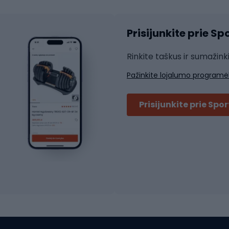
Čiuožimo šalmai
ių pirštinės
Prisijunkite prie S
ių šortai
Rakečių sportas
ių marškinėliai
Rinkite taškus ir sumažink
ių kelnės
Skvošas
Pažinkite lojalumo programė
ių striukės
Badmintonas
čių džemperiai
Stalo tenisas
Prisijunkite prie Spo
ių kepurės
Tenisas
Padelis
ačių priedai
Teniso drabužiai
ių akiniai
Dviračių batai
ių krepšiai
ių žibintai
MTB batai
ės
Platforminiai batai