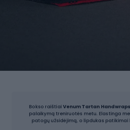
Bokso raištiai
Venum Tartan Handwraps
palaikymą treniruotės metu. Elastinga me
patogų užsidėjimą, o lipdukas patikimai l