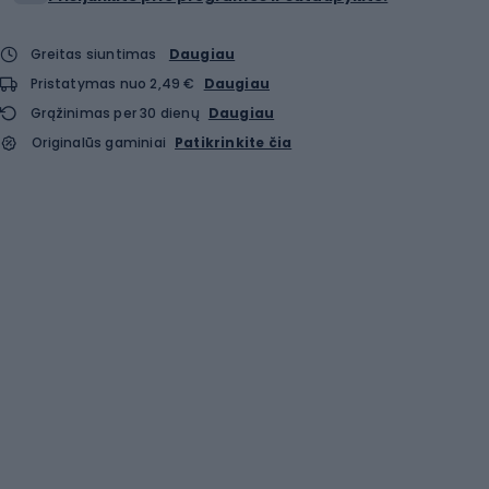
Greitas siuntimas
Daugiau
Pristatymas nuo 2,49 €
Daugiau
Grąžinimas per 30 dienų
Daugiau
Originalūs gaminiai
Patikrinkite čia