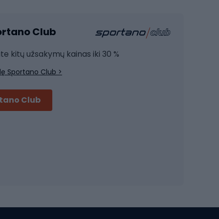
Kardio įranga
portano Club
Jėgos įranga
Joga
ite kitų užsakymų kainas iki 30 %
Treniruočių drabužiai
lę Sportano Club >
Treniruočių batai
Treniruočių priedai
rtano Club
Dviračių šalmai
Šalmai Full face
Važiavimo keliu šalmai
MTB šalmai
Ski touring