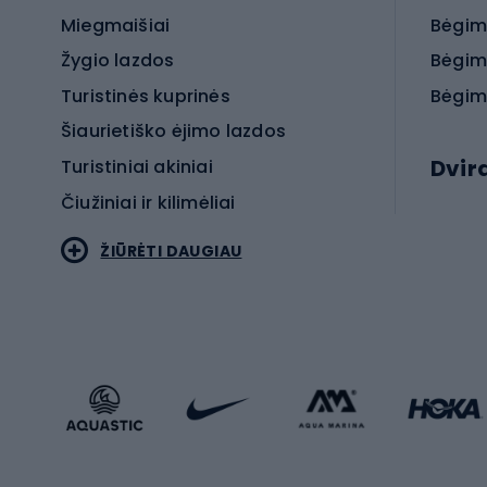
Miegmaišiai
Bėgim
Žygio lazdos
Bėgim
Turistinės kuprinės
Bėgim
Šiaurietiško ėjimo lazdos
Dvir
Turistiniai akiniai
Čiužiniai ir kilimėliai
Elektr
ŽIŪRĖTI DAUGIAU
MTB dv
Turistinė avalynė
Plento
Sportstyle
Trekin
Sportinio stiliaus drabužiai
Žvyro 
Sportinio stiliaus avalynė
Vaikiš
Sportinio stiliaus aksesuarai
Dvir
Žieminiai sportai