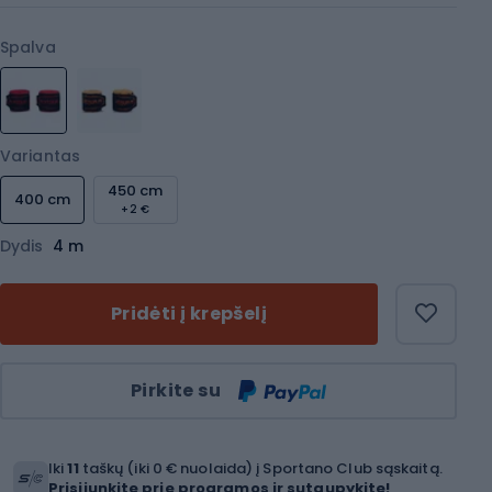
Spalva
Variantas
450 cm
400 cm
+2 €
Dydis
4 m
Pridėti į krepšelį
Kiekis
Pirkite su
Iki
11
taškų (iki 0 € nuolaida) į Sportano Club sąskaitą.
Prisijunkite prie programos ir sutaupykite!