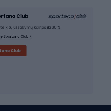
Kardio įranga
portano Club
Jėgos įranga
Joga
ite kitų užsakymų kainas iki 30 %
Treniruočių drabužiai
lę Sportano Club >
Treniruočių batai
Treniruočių priedai
rtano Club
Dviračių šalmai
Šalmai Full face
Važiavimo keliu šalmai
MTB šalmai
Ski touring