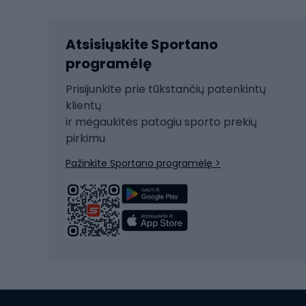
Kalnų slidinėjimas
Dvirač
Slidinėjimas bėgte
Atsisiųskite Sportano
Dvirač
Ski touring
programėlę
Dvirač
Snieglentė
Prisijunkite prie tūkstančių patenkintų
Dvirač
Čiuožimas
klientų
Dvirač
ir mėgaukitės patogiu sporto prekių
Rogės
Dvira
pirkimu
Žygio batai
Dvirač
Pažinkite Sportano programėlę >
Alpinizmo batai
Turistiniai batai
Dvir
Vandens sportai
Dvirač
Dvirač
Maudymosi kostiumėliai
Dvirač
Baidarės
Kėdut