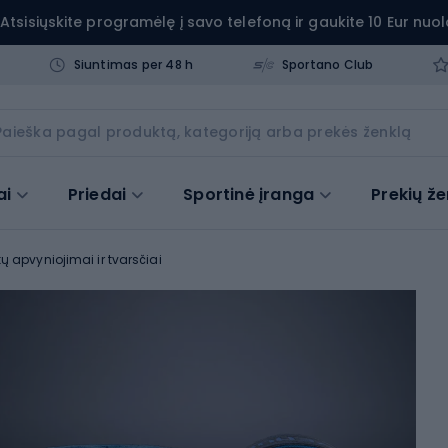
Atsisiųskite programėlę į savo telefoną ir gaukite 10 Eur nuol
Siuntimas per 48 h
Sportano Club
ai
Priedai
Sportinė įranga
Prekių že
ų apvyniojimai ir tvarsčiai