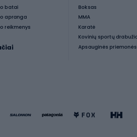
o batai
Boksas
o apranga
MMA
o reikmenys
Karatė
Kovinių sportų drabuži
ačiai
Kovinio sporto aksesua
iniai dviračiai
iračiai
Čiuožimas
 dviračiai
go dviračiai
Paspirtukai
dviračiai
Keturračiai riedučiai
ki dviračiai
Riedučiai
Riedlentės
atininkų apranga
Čiuožimo apsaugos