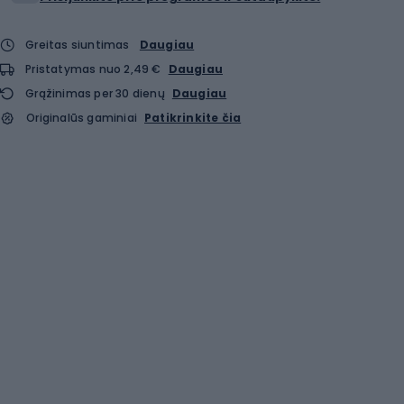
Greitas siuntimas
Daugiau
Pristatymas nuo 2,49 €
Daugiau
Grąžinimas per 30 dienų
Daugiau
Originalūs gaminiai
Patikrinkite čia