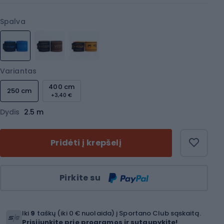
Spalva
Variantas
400 cm
250 cm
+3,40 €
Dydis
2.5 m
Pridėti į krepšelį
Kiekis
Pirkite su
Iki
9
taškų (iki 0 € nuolaida) į Sportano Club sąskaitą.
Prisijunkite prie programos ir sutaupykite!