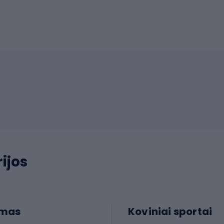
ijos
imas
Koviniai sportai