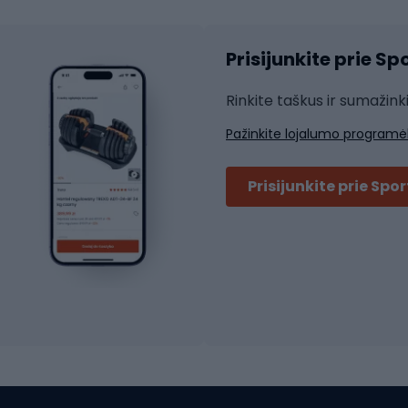
Čiuožimo šalmai
ių pirštinės
Prisijunkite prie S
ių šortai
Rakečių sportas
ių marškinėliai
Rinkite taškus ir sumažink
ių kelnės
Skvošas
Pažinkite lojalumo programė
ių striukės
Badmintonas
čių džemperiai
Stalo tenisas
Prisijunkite prie Spo
ių kepurės
Tenisas
Padelis
ačių priedai
Teniso drabužiai
ių akiniai
Dviračių batai
ių krepšiai
ių žibintai
MTB batai
ės
Platforminiai batai