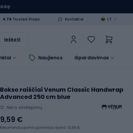
aidą!
>
4.76
Trusted Shops
Kontaktai
LT
ieškoti
nklai
Naujienos
Išpardavimas
Bokso raiščiai Venum Classic Handwrap
Advanced 250 cm blue
Nėra atsiliepimų
9,59 €
Rekomenduojama gamintojo kaina: 12,99 €