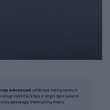
wrap Advanced
užtikrina tvirtą rankų ir
togi nykščio kilpa ir stipri lipni juosta
ktyvią apsaugą treniruočių metu.