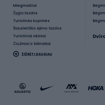
Miegmaišiai
Bėgim
Žygio lazdos
Bėgim
Turistinės kuprinės
Bėgim
Šiaurietiško ėjimo lazdos
Dvir
Turistiniai akiniai
Čiužiniai ir kilimėliai
Elektr
ŽIŪRĖTI DAUGIAU
MTB dv
Turistinė avalynė
Plento
Sportstyle
Trekin
Sportinio stiliaus drabužiai
Žvyro 
Sportinio stiliaus avalynė
Vaikiš
Sportinio stiliaus aksesuarai
Dvir
Žieminiai sportai