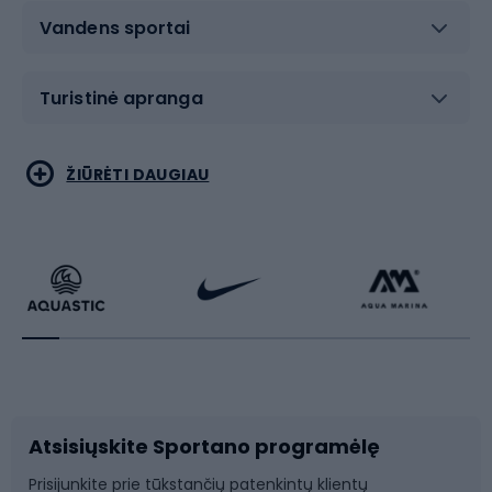
Vandens sportai
Turistinė apranga
Bėgimas
Koviniai sportai
ŽIŪRĖTI DAUGIAU
Dviračiai
Čiuožimas
Dviratininkų apranga
Rakečių sportas
Dviračių priedai
Dviračių batai
Atsisiųskite Sportano programėlę
Dviračių dalys
Rogutės ir čiuožynės
Prisijunkite prie tūkstančių patenkintų klientų