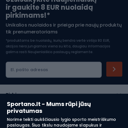
ir gaukite 8 EUR nuolaidą
Apranga žiemos sportui
pirkimams!*
Unikalios nuolaidos ir prieiga prie naujų produktų
Šiaurietiškas ėjimas
tik prenumeratoriams
*produktams be nuolaidų, kurių bendra vertė viršija 80 EUR,
akcijos nėra jungiamos viena su kita, daugiau informacijos
galima rasti
Naujienlaiškio paslaugų reglamente.
El. pašto adresas
Pirkimas
Sportano.lt - Mums rūpi jūsų
Klientų aptarnavimas
privatumas
Norime teikti aukščiausio lygio sporto meistriškumo
Reglamentai
paslaugas. Šiuo tikslu naudojame slapukus ir