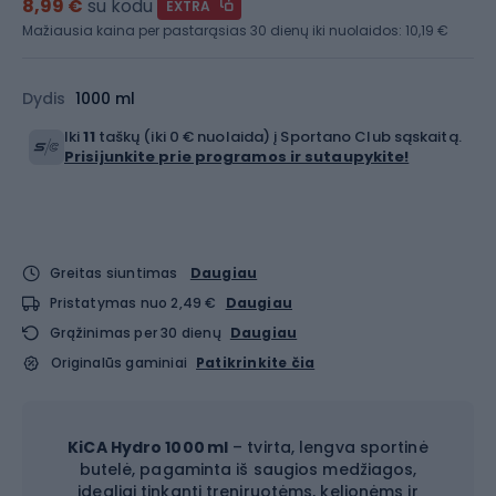
8,99 €
su kodu
EXTRA
Mažiausia kaina per pastarąsias 30 dienų iki nuolaidos:
10,19 €
Dydis
1000 ml
Iki
11
taškų (iki 0 € nuolaida) į Sportano Club sąskaitą.
Prisijunkite prie programos ir sutaupykite!
Greitas siuntimas
Daugiau
Pristatymas nuo 2,49 €
Daugiau
Grąžinimas per 30 dienų
Daugiau
Originalūs gaminiai
Patikrinkite čia
KiCA Hydro 1000 ml
– tvirta, lengva sportinė
butelė, pagaminta iš saugios medžiagos,
idealiai tinkanti treniruotėms, kelionėms ir