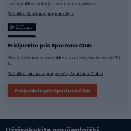
ir mėgaukitės patogiu sporto prekių pirkimu
Laipiojimas
Snieglenčių sportas
Pažinkite Sportano programėlę >
Žvejyba
Plaukimas
Sportinė medicina
Komandinis sportas
Prisijunkite prie Sportano Club
Rinkite taškus ir sumažinkite kitų užsakymų kainas iki 30
Sporto salė ir fitnesas
%
Pažinkite lojalumo programėlę Sportano Club >
Dviračių šalmai
Prisijunkite prie Sportano Club
Ski touring
Slidinėjimas
Užsisakykite naujienlaiškį