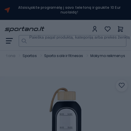
Atsisiųskite programėlę į savo telefoną ir gaukite 10 Eur
nuolaidą!
Paieška pagal produktą, kategoriją arba prekės ženklą
Sportano
Sportas
Sporto salė ir fitnesas
Mokymo reikmenys