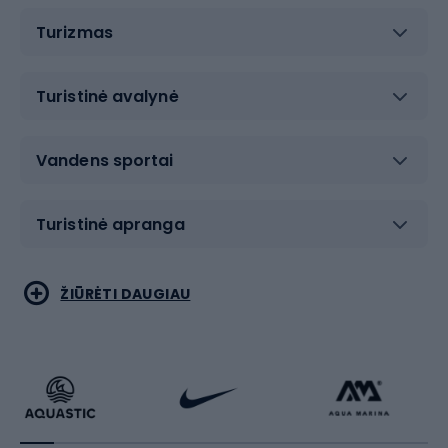
Turizmas
Turistinė avalynė
Vandens sportai
Turistinė apranga
Bėgimas
Koviniai sportai
ŽIŪRĖTI DAUGIAU
Dviračiai
Čiuožimas
Dviratininkų apranga
Rakečių sportas