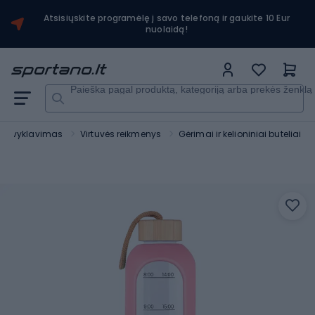
Atsisiųskite programėlę į savo telefoną ir gaukite 10 Eur
nuolaidą!
Paieška pagal produktą, kategoriją arba prekės ženklą
r stovyklavimas
Virtuvės reikmenys
Gėrimai ir kelioniniai buteliai