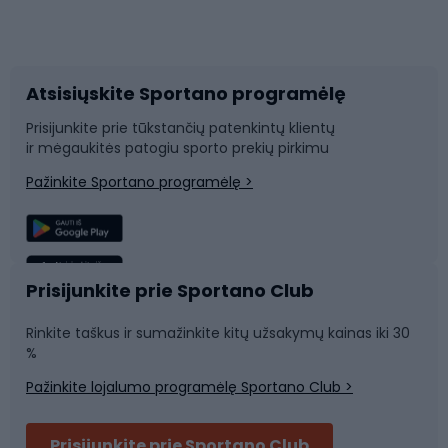
Dviračių priedai
Dviračių batai
Atsisiųskite Sportano programėlę
Dviračių dalys
Rogutės ir čiuožynės
Prisijunkite prie tūkstančių patenkintų klientų
ir mėgaukitės patogiu sporto prekių pirkimu
Laipiojimas
Snieglenčių sportas
Pažinkite Sportano programėlę >
Žvejyba
Plaukimas
Sportinė medicina
Komandinis sportas
Prisijunkite prie Sportano Club
Rinkite taškus ir sumažinkite kitų užsakymų kainas iki 30
Sporto salė ir fitnesas
%
Pažinkite lojalumo programėlę Sportano Club >
Dviračių šalmai
Prisijunkite prie Sportano Club