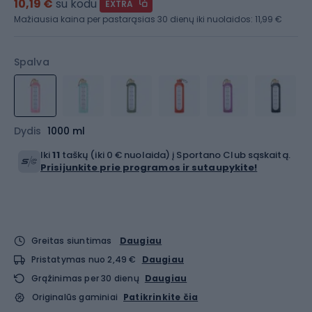
10,19 €
su kodu
EXTRA
Mažiausia kaina per pastarąsias 30 dienų iki nuolaidos:
11,99 €
Spalva
Dydis
1000 ml
Iki
11
taškų (iki 0 € nuolaida) į Sportano Club sąskaitą.
Prisijunkite prie programos ir sutaupykite!
Greitas siuntimas
Daugiau
Pristatymas nuo 2,49 €
Daugiau
Grąžinimas per 30 dienų
Daugiau
Originalūs gaminiai
Patikrinkite čia