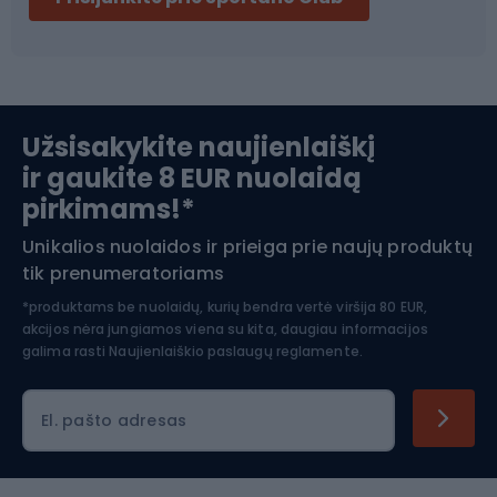
Ski touring
Slidinėjimas
Užsisakykite naujienlaiškį
ir gaukite 8 EUR nuolaidą
Apranga žiemos sportui
pirkimams!*
Unikalios nuolaidos ir prieiga prie naujų produktų
Šiaurietiškas ėjimas
tik prenumeratoriams
*produktams be nuolaidų, kurių bendra vertė viršija 80 EUR,
akcijos nėra jungiamos viena su kita, daugiau informacijos
galima rasti
Naujienlaiškio paslaugų reglamente.
El. pašto adresas