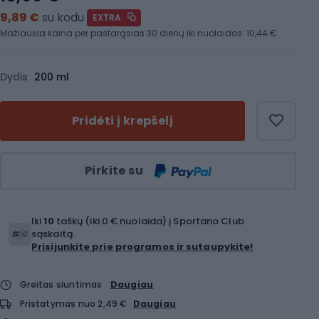
9,89 €
su kodu
EXTRA
Mažiausia kaina per pastarąsias 30 dienų iki nuolaidos:
10,44 €
Dydis
200 ml
Pridėti į krepšelį
Kiekis
Pirkite su
Iki
10
taškų (iki 0 € nuolaida) į Sportano Club
sąskaitą.
Prisijunkite prie programos ir sutaupykite!
Greitas siuntimas
Daugiau
Pristatymas nuo 2,49 €
Daugiau