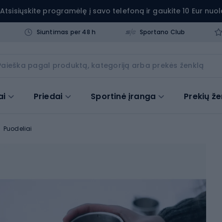
Atsisiųskite programėlę į savo telefoną ir gaukite 10 Eur nuol
Siuntimas per 48 h
Sportano Club
ai
Priedai
Sportinė įranga
Prekių že
Puodeliai