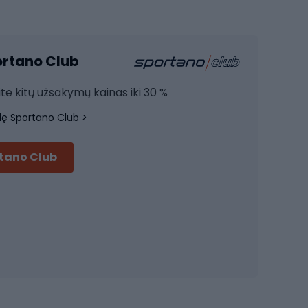
Sporto salė ir fitnesas
Kardio įranga
portano Club
Jėgos įranga
Joga
ite kitų užsakymų kainas iki 30 %
Treniruočių drabužiai
lę Sportano Club >
Treniruočių batai
Treniruočių priedai
rtano Club
Dviračių šalmai
Šalmai Full face
Važiavimo keliu šalmai
MTB šalmai