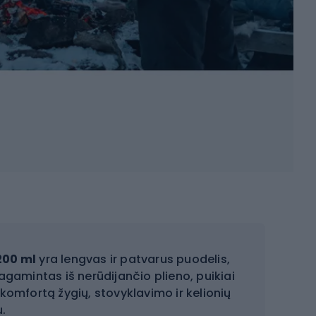
200 ml
yra lengvas ir patvarus puodelis,
gamintas iš nerūdijančio plieno, puikiai
komfortą žygių, stovyklavimo ir kelionių
.