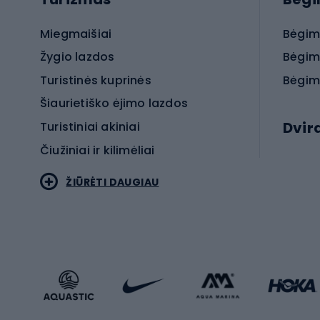
Miegmaišiai
Bėgim
Žygio lazdos
Bėgim
Turistinės kuprinės
Bėgim
Šiaurietiško ėjimo lazdos
Dvir
Turistiniai akiniai
Čiužiniai ir kilimėliai
Elektr
ŽIŪRĖTI DAUGIAU
MTB dv
Turistinė avalynė
Plento
Sportstyle
Trekin
Sportinio stiliaus drabužiai
Žvyro 
Sportinio stiliaus avalynė
Vaikiš
Sportinio stiliaus aksesuarai