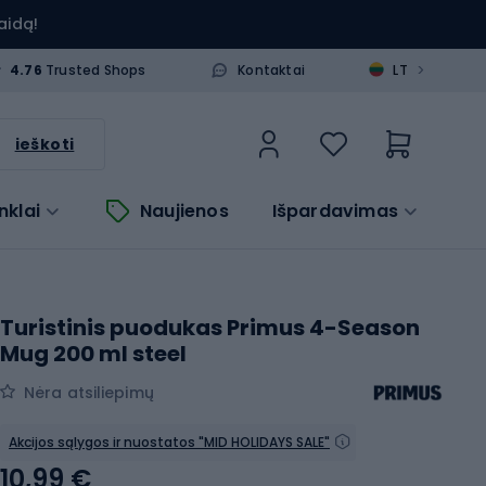
aidą!
>
4.76
Trusted Shops
Kontaktai
LT
ieškoti
nklai
Naujienos
Išpardavimas
Turistinis puodukas Primus 4-Season
Mug 200 ml steel
Nėra atsiliepimų
Akcijos sąlygos ir nuostatos "MID HOLIDAYS SALE"
10,99 €