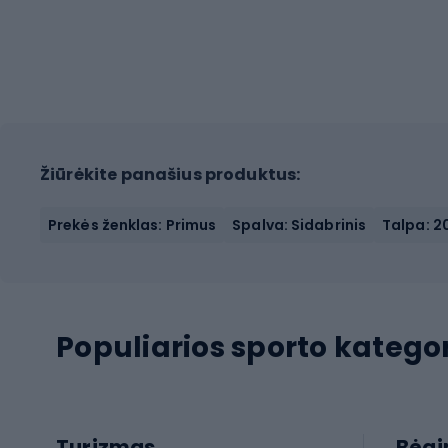
Žiūrėkite panašius produktus:
Prekės ženklas: Primus
Spalva: Sidabrinis
Talpa: 2
Populiarios sporto kategor
Turizmas
Bėg