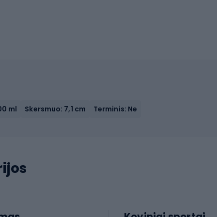
00 ml
Skersmuo: 7,1 cm
Terminis: Ne
ijos
imas
Koviniai sportai