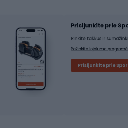
atininkų apranga
Čiuožimo apsaugos
Čiuožimo šalmai
ių pirštinės
Prisijunkite prie S
ių šortai
Rakečių sportas
ių marškinėliai
Rinkite taškus ir sumažink
ių kelnės
Skvošas
Pažinkite lojalumo programė
ių striukės
Badmintonas
čių džemperiai
Stalo tenisas
Prisijunkite prie Spo
ių kepurės
Tenisas
Padelis
ačių priedai
Teniso drabužiai
ių akiniai
Dviračių batai
ių krepšiai
ių žibintai
MTB batai