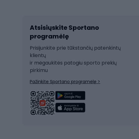
Dvir
Žieminiai sportai
Kalnų slidinėjimas
Dvirač
Slidinėjimas bėgte
Atsisiųskite Sportano
Dvirač
Ski touring
programėlę
Dvirač
Snieglentė
Prisijunkite prie tūkstančių patenkintų
Dvirač
Čiuožimas
klientų
Dvirač
ir mėgaukitės patogiu sporto prekių
Rogės
Dvira
pirkimu
Žygio batai
Dvirač
Pažinkite Sportano programėlę >
Alpinizmo batai
Turistiniai batai
Dvir
Vandens sportai
Dvirač
Dvirač
Maudymosi kostiumėliai
Dvirač