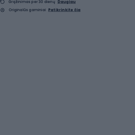
Grąžinimas per 30 dienų
Daugiau
Originalūs gaminiai
Patikrinkite čia