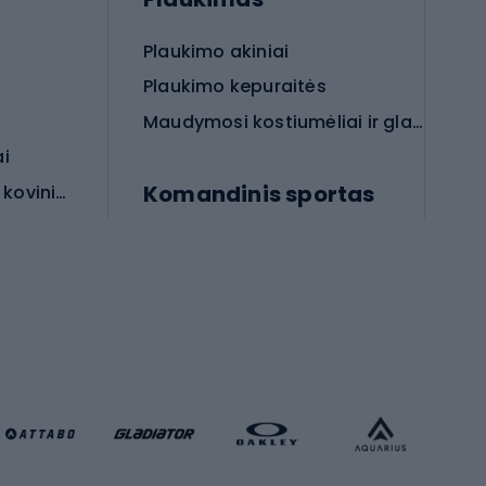
Plaukimo akiniai
Plaukimo kepuraitės
Maudymosi kostiumėliai ir glaudės
ai
Komandinis sportas
Apsauginės priemonės koviniam sportui
rai
Futbolo bateliai
Futbolo kamuoliai
Rankinio bateliai
Futbolo vartai
Futbolo apranga
Krepšinio apranga