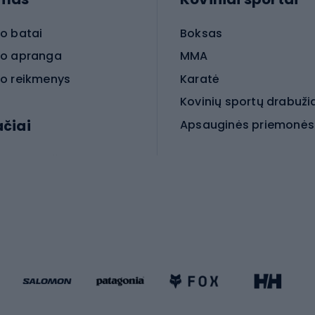
o batai
Boksas
o apranga
MMA
o reikmenys
Karatė
Kovinių sportų drabuži
ačiai
Kovinio sporto aksesua
iniai dviračiai
iračiai
Čiuožimas
 dviračiai
go dviračiai
Paspirtukai
dviračiai
Keturračiai riedučiai
ki dviračiai
Riedučiai
Riedlentės