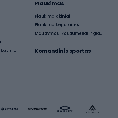
Plaukimas
Plaukimo akiniai
Plaukimo kepuraitės
Maudymosi kostiumėliai ir glaudės
ai
Komandinis sportas
Apsauginės priemonės koviniam sportui
rai
Futbolo bateliai
Futbolo kamuoliai
Rankinio bateliai
Futbolo vartai
Futbolo apranga
Krepšinio apranga