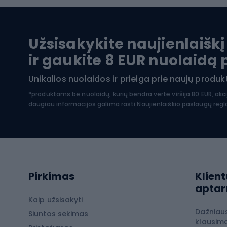
Baidarės
Kėdut
Pontonai
Dvira
Užsisakykite naujienlaiškį
SUP lentos
Dvirač
ir gaukite 8 EUR nuolaidą
Hidrokostiumai nardymui
Unikalios nuolaidos ir prieiga prie naujų prod
Dvir
Turistinė apranga
*produktams be nuolaidų, kurių bendra vertė viršija 80 EUR, akc
daugiau informacijos galima rasti
Naujienlaiškio paslaugų reg
Dvira
Striukės nuo lietaus
Dvirač
Softshell kelnės
Dvirač
Kelnės žygiams pėsčiomis
Softshell striukės
Laip
Pirkimas
Klient
Žygio šortai
apta
Neperpučiamos striukės
Laipio
Kaip užsisakyti
Dažniau
Žygio marškinėliai
Siuntos sekimas
Laipio
klausima