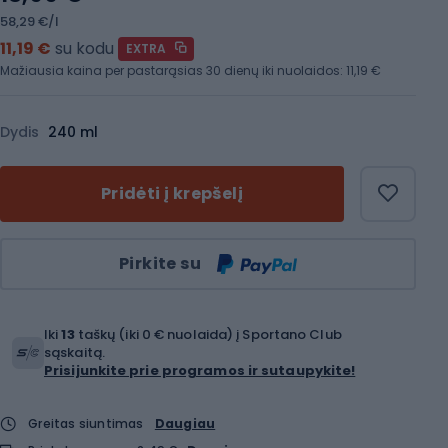
58,29 €/l
11,19 €
su kodu
EXTRA
Mažiausia kaina per pastarąsias 30 dienų iki nuolaidos:
11,19 €
Dydis
240 ml
Pridėti į krepšelį
Kiekis
Pirkite su
Iki
13
taškų (iki 0 € nuolaida) į Sportano Club
sąskaitą.
Prisijunkite prie programos ir sutaupykite!
Greitas siuntimas
Daugiau