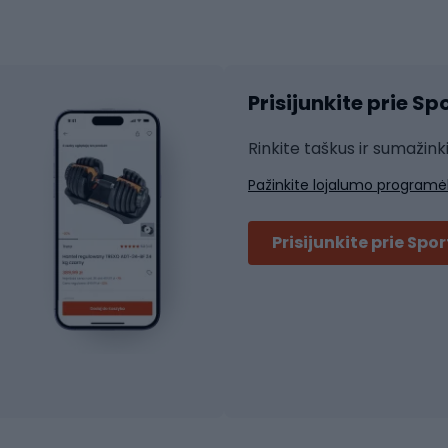
atininkų apranga
Čiuožimo apsaugos
Čiuožimo šalmai
ių pirštinės
Prisijunkite prie S
ių šortai
Rakečių sportas
ių marškinėliai
Rinkite taškus ir sumažink
ių kelnės
Skvošas
Pažinkite lojalumo programė
ių striukės
Badmintonas
čių džemperiai
Stalo tenisas
Prisijunkite prie Spo
ių kepurės
Tenisas
Padelis
ačių priedai
Teniso drabužiai
ių akiniai
Dviračių batai
ių krepšiai
ių žibintai
MTB batai