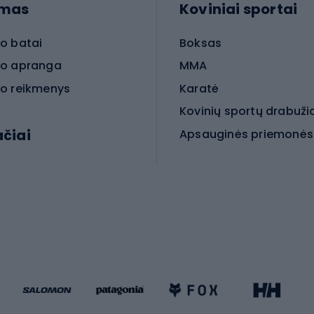
imas
Koviniai sportai
o batai
Boksas
o apranga
MMA
o reikmenys
Karatė
Kovinių sportų drabuži
ačiai
Kovinio sporto aksesua
iniai dviračiai
iračiai
Čiuožimas
 dviračiai
go dviračiai
Paspirtukai
dviračiai
Keturračiai riedučiai
ki dviračiai
Riedučiai
Riedlentės