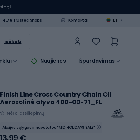
aidą!
>
4.76
Trusted Shops
Kontaktai
LT
ieškoti
nklai
Naujienos
Išpardavimas
Finish Line Cross Country Chain Oil
Aerozolinė alyva 400-00-71_FL
Nėra atsiliepimų
Akcijos sąlygos ir nuostatos "MID HOLIDAYS SALE"
13,99 €