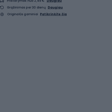
Pristatymas nuo 2,49 €
Daugiau
Grąžinimas per 30 dienų
Daugiau
Originalūs gaminiai
Patikrinkite čia