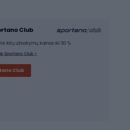
Sporto salė ir fitnesas
Kardio įranga
portano Club
Jėgos įranga
Joga
ite kitų užsakymų kainas iki 30 %
Treniruočių drabužiai
lę Sportano Club >
Treniruočių batai
Treniruočių priedai
rtano Club
Dviračių šalmai
Šalmai Full face
Važiavimo keliu šalmai
MTB šalmai