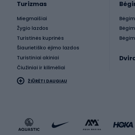
Turizmas
Bėg
Miegmaišiai
Bėgim
Žygio lazdos
Bėgim
Turistinės kuprinės
Bėgim
Šiaurietiško ėjimo lazdos
Dvir
Turistiniai akiniai
Čiužiniai ir kilimėliai
Elektr
ŽIŪRĖTI DAUGIAU
MTB dv
Turistinė avalynė
Plento
Sportstyle
Trekin
Sportinio stiliaus drabužiai
Žvyro 
Sportinio stiliaus avalynė
Vaikiš
Sportinio stiliaus aksesuarai