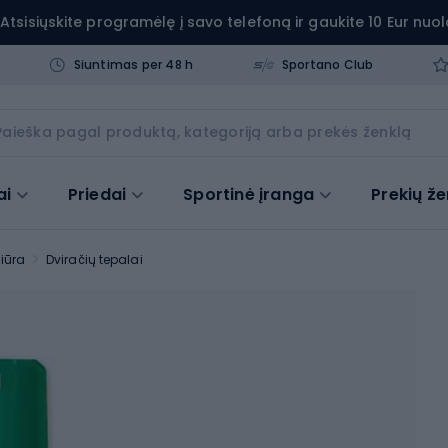
Atsisiųskite programėlę į savo telefoną ir gaukite 10 Eur nuol
Siuntimas per 48 h
Sportano Club
ai
Priedai
Sportinė įranga
Prekių že
žiūra
Dviračių tepalai