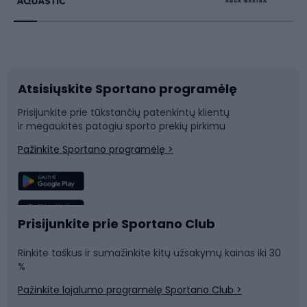
Dviratininkų apranga
Rakečių sportas
Dviračių priedai
Dviračių batai
Atsisiųskite Sportano programėlę
Dviračių dalys
Rogutės ir čiuožynės
Prisijunkite prie tūkstančių patenkintų klientų
ir mėgaukitės patogiu sporto prekių pirkimu
Laipiojimas
Snieglenčių sportas
Pažinkite Sportano programėlę >
Žvejyba
Plaukimas
Sportinė medicina
Komandinis sportas
Prisijunkite prie Sportano Club
Rinkite taškus ir sumažinkite kitų užsakymų kainas iki 30
Sporto salė ir fitnesas
%
Pažinkite lojalumo programėlę Sportano Club >