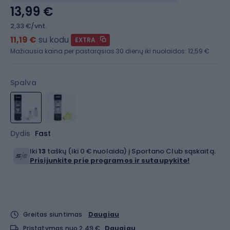
13,99 €
2,33 €/vnt.
11,19 €
su kodu
EXTRA
Mažiausia kaina per pastarąsias 30 dienų iki nuolaidos:
12,59 €
Spalva
Dydis
Fast
Iki
13
taškų (iki 0 € nuolaida) į Sportano Club sąskaitą.
Prisijunkite prie programos ir sutaupykite!
Greitas siuntimas
Daugiau
Pristatymas nuo 2,49 €
Daugiau