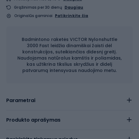
Grąžinimas per 30 dienų
Daugiau
Originalūs gaminiai
Patikrinkite čia
Badmintono raketės VICTOR Nylonshuttle
3000 Fast leidžia dinamiškai žaisti dėl
konstrukcijos, suteikiančios didesnį greitį.
Naudojamas natūralus kamštis ir poliamidas,
kas užtikrina tikslius skrydžius ir didelį
patvarumą intensyvaus naudojimo metu.
Parametrai
Produkto aprašymas