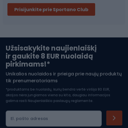
Dviračių šalmai
Prisijunkite prie Sportano Club
Ski touring
Slidinėjimas
Užsisakykite naujienlaiškį
ir gaukite 8 EUR nuolaidą
Apranga žiemos sportui
pirkimams!*
Unikalios nuolaidos ir prieiga prie naujų produktų
Šiaurietiškas ėjimas
tik prenumeratoriams
*produktams be nuolaidų, kurių bendra vertė viršija 80 EUR,
akcijos nėra jungiamos viena su kita, daugiau informacijos
galima rasti
Naujienlaiškio paslaugų reglamente.
El. pašto adresas