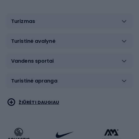
Turizmas
Turistinė avalynė
Vandens sportai
Turistinė apranga
Bėgimas
Koviniai sportai
ŽIŪRĖTI DAUGIAU
Dviračiai
Čiuožimas