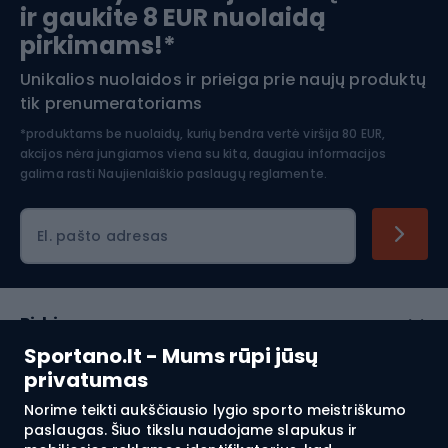
ir gaukite 8 EUR nuolaidą
Apranga žiemos sportui
pirkimams!*
Unikalios nuolaidos ir prieiga prie naujų produktų
Šiaurietiškas ėjimas
tik prenumeratoriams
*produktams be nuolaidų, kurių bendra vertė viršija 80 EUR,
akcijos nėra jungiamos viena su kita, daugiau informacijos
galima rasti
Naujienlaiškio paslaugų reglamente.
El. pašto adresas
Pirkimas
Sportano.lt - Mums rūpi jūsų
Klientų aptarnavimas
privatumas
Norime teikti aukščiausio lygio sporto meistriškumo
Reglamentai
paslaugas. Šiuo tikslu naudojame slapukus ir