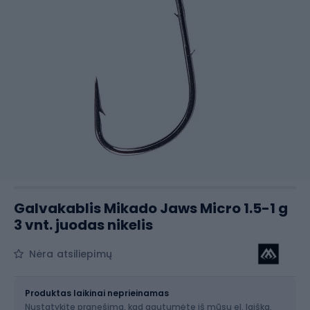
Galvakablis Mikado Jaws Micro 1.5-1 g
3 vnt. juodas nikelis
Nėra atsiliepimų
Dydis
Produktas laikinai neprieinamas
Nustatykite pranešimą, kad gautumėte iš mūsų el. laišką,