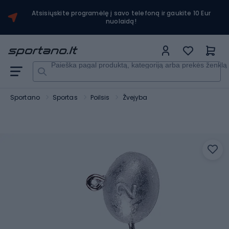
Atsisiųskite programėlę į savo telefoną ir gaukite 10 Eur
nuolaidą!
Paieška pagal produktą, kategoriją arba prekės ženklą
Sportano
Sportas
Poilsis
Žvejyba