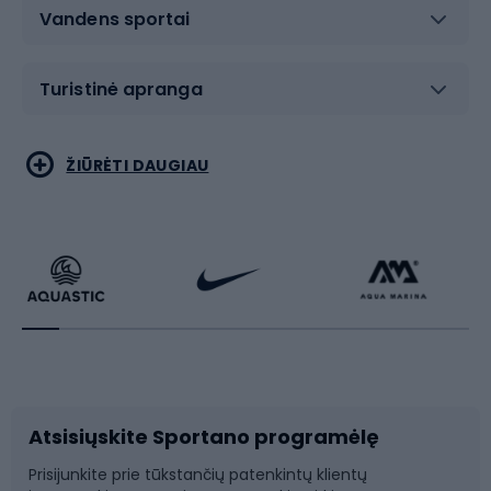
Vandens sportai
Turistinė apranga
Bėgimas
Koviniai sportai
ŽIŪRĖTI DAUGIAU
Dviračiai
Čiuožimas
Dviratininkų apranga
Rakečių sportas
Dviračių priedai
Dviračių batai
Atsisiųskite Sportano programėlę
Dviračių dalys
Rogutės ir čiuožynės
Prisijunkite prie tūkstančių patenkintų klientų