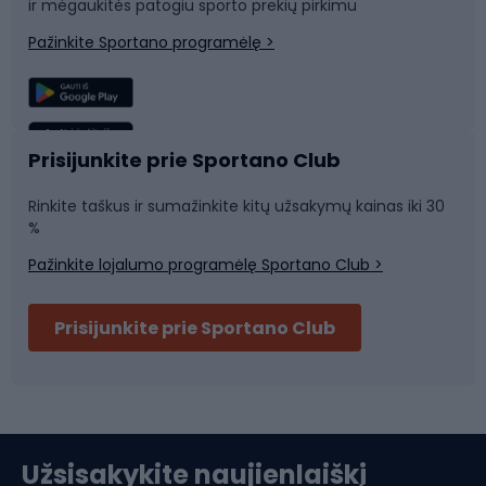
ir mėgaukitės patogiu sporto prekių pirkimu
Laipiojimas
Snieglenčių sportas
Pažinkite Sportano programėlę >
Žvejyba
Plaukimas
Sportinė medicina
Komandinis sportas
Prisijunkite prie Sportano Club
Rinkite taškus ir sumažinkite kitų užsakymų kainas iki 30
Sporto salė ir fitnesas
%
Pažinkite lojalumo programėlę Sportano Club >
Dviračių šalmai
Prisijunkite prie Sportano Club
Ski touring
Slidinėjimas
Užsisakykite naujienlaiškį