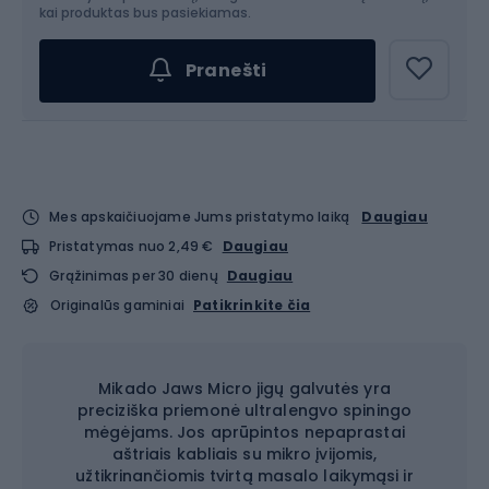
Pasirinkite dydį...
kai produktas bus pasiekiamas.
Pranešti
Mes apskaičiuojame Jums pristatymo laiką
Daugiau
Pristatymas nuo 2,49 €
Daugiau
Grąžinimas per 30 dienų
Daugiau
Originalūs gaminiai
Patikrinkite čia
Mikado Jaws Micro jigų galvutės yra
preciziška priemonė ultralengvo spiningo
mėgėjams. Jos aprūpintos nepaprastai
aštriais kabliais su mikro įvijomis,
užtikrinančiomis tvirtą masalo laikymąsi ir