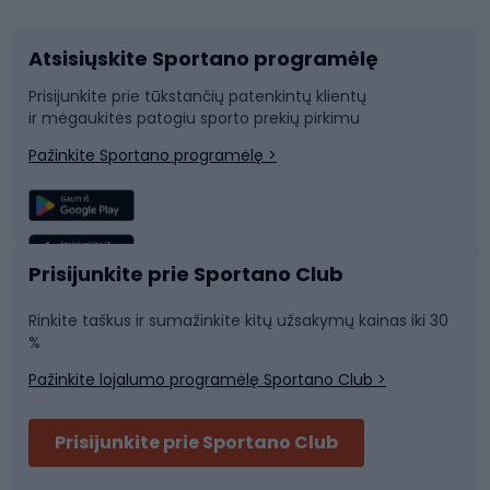
Atsisiųskite Sportano programėlę
Dviračių dalys
Rogutės ir čiuožynės
Prisijunkite prie tūkstančių patenkintų klientų
ir mėgaukitės patogiu sporto prekių pirkimu
Laipiojimas
Snieglenčių sportas
Pažinkite Sportano programėlę >
Žvejyba
Plaukimas
Sportinė medicina
Komandinis sportas
Prisijunkite prie Sportano Club
Rinkite taškus ir sumažinkite kitų užsakymų kainas iki 30
Sporto salė ir fitnesas
%
Pažinkite lojalumo programėlę Sportano Club >
Dviračių šalmai
Prisijunkite prie Sportano Club
Ski touring