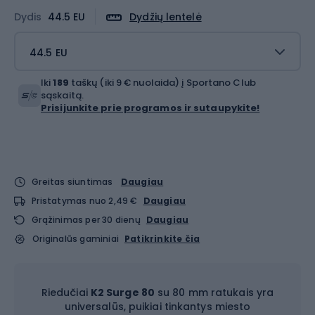
Dydis
44.5 EU
Dydžių lentelė
44.5 EU
Iki
189
taškų (iki 9 € nuolaida) į Sportano Club
sąskaitą.
Prisijunkite prie programos ir sutaupykite!
Greitas siuntimas
Daugiau
Pristatymas nuo 2,49 €
Daugiau
Grąžinimas per 30 dienų
Daugiau
Originalūs gaminiai
Patikrinkite čia
Riedučiai
K2 Surge 80
su 80 mm ratukais yra
universalūs, puikiai tinkantys miesto