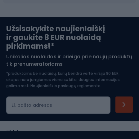
Slidinėjimas
Užsisakykite naujienlaiškį
ir gaukite 8 EUR nuolaidą
Apranga žiemos sportui
pirkimams!*
Unikalios nuolaidos ir prieiga prie naujų produktų
Šiaurietiškas ėjimas
tik prenumeratoriams
*produktams be nuolaidų, kurių bendra vertė viršija 80 EUR,
akcijos nėra jungiamos viena su kita, daugiau informacijos
galima rasti
Naujienlaiškio paslaugų reglamente.
El. pašto adresas
Pirkimas