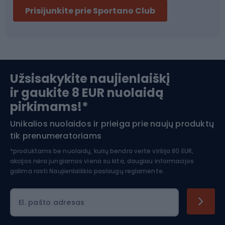
Prisijunkite prie Sportano Club
Ski touring
Slidinėjimas
Užsisakykite naujienlaiškį
ir gaukite 8 EUR nuolaidą
Apranga žiemos sportui
pirkimams!*
Unikalios nuolaidos ir prieiga prie naujų produktų
Šiaurietiškas ėjimas
tik prenumeratoriams
*produktams be nuolaidų, kurių bendra vertė viršija 80 EUR,
akcijos nėra jungiamos viena su kita, daugiau informacijos
galima rasti
Naujienlaiškio paslaugų reglamente.
El. pašto adresas