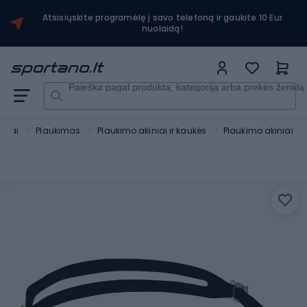
Atsisiųskite programėlę į savo telefoną ir gaukite 10 Eur
nuolaidą!
Paieška pagal produktą, kategoriją arba prekės ženklą
rtai
Plaukimas
Plaukimo akiniai ir kaukės
Plaukimo akiniai