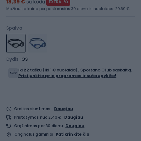
18,39 €
su kodu
EXTRA
Mažiausia kaina per pastarąsias 30 dienų iki nuolaidos:
20,69 €
Spalva
Dydis
OS
Iki
22
taškų (iki 1 € nuolaida) į Sportano Club sąskaitą.
Prisijunkite prie programos ir sutaupykite!
Greitas siuntimas
Daugiau
Pristatymas nuo 2,49 €
Daugiau
Grąžinimas per 30 dienų
Daugiau
Originalūs gaminiai
Patikrinkite čia