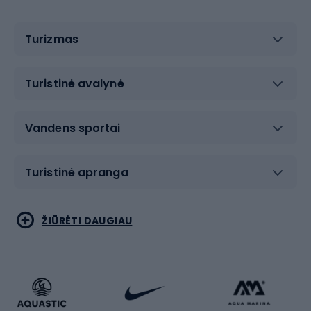
Turizmas
Turistinė avalynė
Vandens sportai
Turistinė apranga
Bėgimas
Koviniai sportai
ŽIŪRĖTI DAUGIAU
Dviračiai
Čiuožimas
Dviratininkų apranga
Rakečių sportas