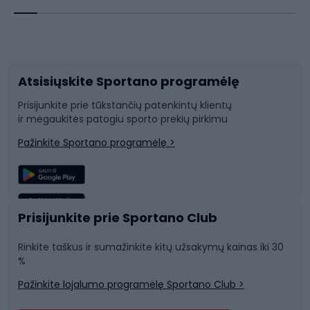
Dviračių priedai
Dviračių batai
Atsisiųskite Sportano programėlę
Dviračių dalys
Rogutės ir čiuožynės
Prisijunkite prie tūkstančių patenkintų klientų
ir mėgaukitės patogiu sporto prekių pirkimu
Laipiojimas
Snieglenčių sportas
Pažinkite Sportano programėlę >
Žvejyba
Plaukimas
Sportinė medicina
Komandinis sportas
Prisijunkite prie Sportano Club
Rinkite taškus ir sumažinkite kitų užsakymų kainas iki 30
Sporto salė ir fitnesas
%
Pažinkite lojalumo programėlę Sportano Club >
Dviračių šalmai