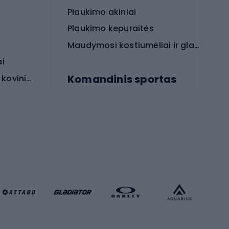
Plaukimo akiniai
Plaukimo kepuraitės
Maudymosi kostiumėliai ir glaudės
ai
Komandinis sportas
Apsauginės priemonės koviniam sportui
rai
Futbolo bateliai
Futbolo kamuoliai
Rankinio bateliai
Futbolo vartai
Futbolo apranga
Krepšinio apranga
Sporto salė ir fitnesas