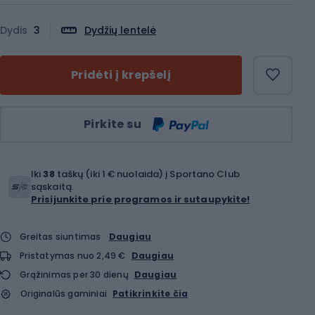
Dydis
3
Dydžių lentelė
Pridėti į krepšelį
Kiekis
Pirkite su
Iki
38
taškų (iki 1 € nuolaida) į Sportano Club
sąskaitą.
Prisijunkite prie programos ir sutaupykite!
Greitas siuntimas
Daugiau
Pristatymas nuo 2,49 €
Daugiau
Grąžinimas per 30 dienų
Daugiau
Originalūs gaminiai
Patikrinkite čia