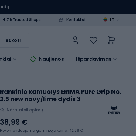
aidą!
>
4.76
Trusted Shops
Kontaktai
LT
ieškoti
nklai
Naujienos
Išpardavimas
Rankinio kamuolys ERIMA Pure Grip No.
2.5 new navy/lime dydis 3
Nėra atsiliepimų
38,99 €
Rekomenduojama gamintojo kaina: 42,99 €