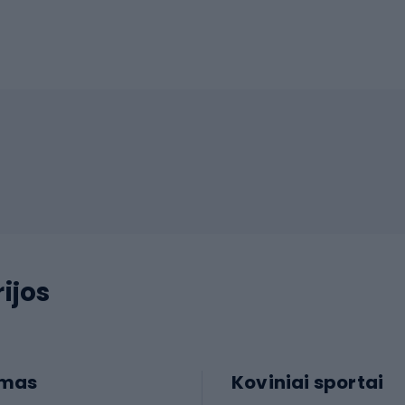
ijos
imas
Koviniai sportai