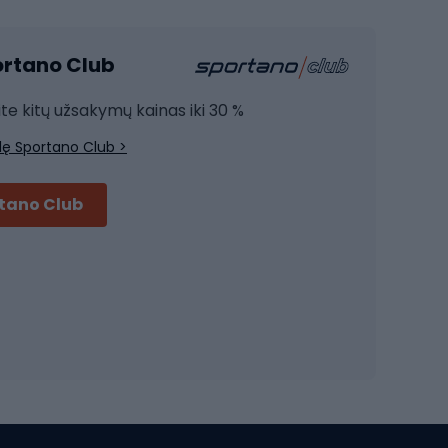
Kardio įranga
portano Club
Jėgos įranga
Joga
ite kitų užsakymų kainas iki 30 %
Treniruočių drabužiai
lę Sportano Club >
Treniruočių batai
Treniruočių priedai
rtano Club
Dviračių šalmai
Šalmai Full face
Važiavimo keliu šalmai
MTB šalmai
Ski touring