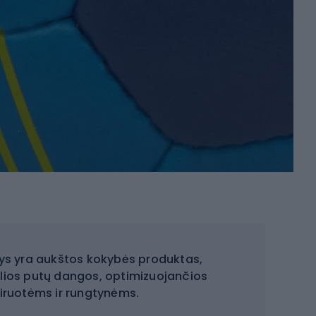
olys yra aukštos kokybės produktas,
alios putų dangos, optimizuojančios
eniruotėms ir rungtynėms.