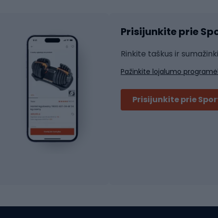
Čiuožimo šalmai
ių pirštinės
Prisijunkite prie S
ių šortai
Rakečių sportas
ių marškinėliai
Rinkite taškus ir sumažink
ių kelnės
Skvošas
Pažinkite lojalumo programė
ių striukės
Badmintonas
čių džemperiai
Stalo tenisas
Prisijunkite prie Spo
ių kepurės
Tenisas
Padelis
ačių priedai
Teniso drabužiai
ių akiniai
Dviračių batai
ių krepšiai
ių žibintai
MTB batai
ės
Platforminiai batai