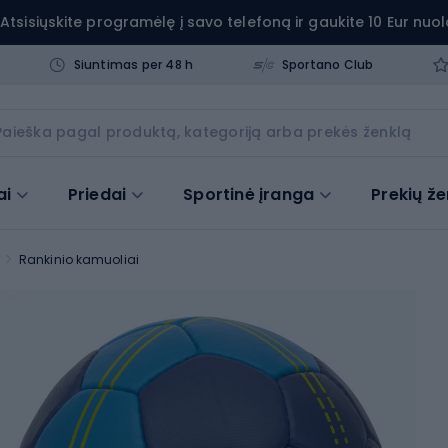
Atsisiųskite programėlę į savo telefoną ir gaukite 10 Eur nuol
Siuntimas per 48 h
Sportano Club
ai
Priedai
Sportinė įranga
Prekių že
Rankinio kamuoliai