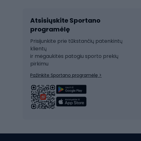
Kalnų slidinėjimas
Dvirač
Slidinėjimas bėgte
Atsisiųskite Sportano
Dvirač
Ski touring
programėlę
Dvirač
Snieglentė
Prisijunkite prie tūkstančių patenkintų
Dvirač
Čiuožimas
klientų
Dvirač
ir mėgaukitės patogiu sporto prekių
Rogės
Dvira
pirkimu
Žygio batai
Dvirač
Pažinkite Sportano programėlę >
Alpinizmo batai
Turistiniai batai
Dvir
Vandens sportai
Dvirač
Dvirač
Maudymosi kostiumėliai
Dvirač
Baidarės
Kėdut