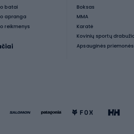
o batai
Boksas
o apranga
MMA
o reikmenys
Karatė
Kovinių sportų drabuži
ačiai
Kovinio sporto aksesua
iniai dviračiai
iračiai
Čiuožimas
 dviračiai
go dviračiai
Paspirtukai
dviračiai
Keturračiai riedučiai
ki dviračiai
Riedučiai
Riedlentės
atininkų apranga
Čiuožimo apsaugos