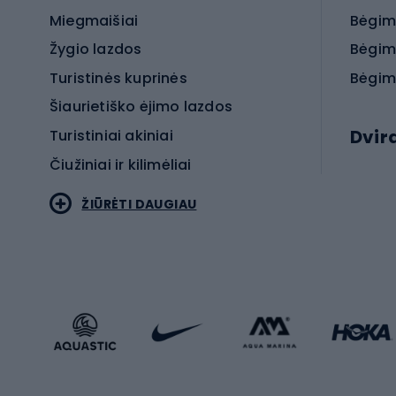
Miegmaišiai
Bėgim
Žygio lazdos
Bėgim
Turistinės kuprinės
Bėgim
Šiaurietiško ėjimo lazdos
Dvir
Turistiniai akiniai
Čiužiniai ir kilimėliai
Elektr
ŽIŪRĖTI DAUGIAU
MTB dv
Turistinė avalynė
Plento
Sportstyle
Trekin
Sportinio stiliaus drabužiai
Žvyro 
Sportinio stiliaus avalynė
Vaikiš
Sportinio stiliaus aksesuarai
Dvir
Žieminiai sportai