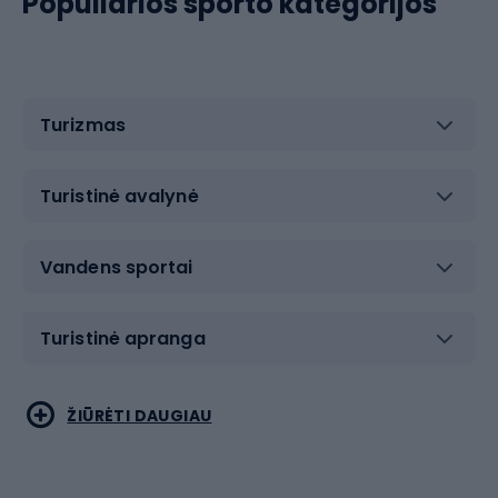
Populiarios sporto kategorijos
Turizmas
Turistinė avalynė
Vandens sportai
Turistinė apranga
Bėgimas
Koviniai sportai
ŽIŪRĖTI DAUGIAU
Dviračiai
Čiuožimas