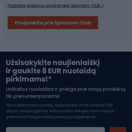
Pažinkite lojalumo programėlę Sportano Club >
Dviračių šalmai
Prisijunkite prie Sportano Club
Ski touring
Slidinėjimas
Užsisakykite naujienlaiškį
ir gaukite 8 EUR nuolaidą
Apranga žiemos sportui
pirkimams!*
Unikalios nuolaidos ir prieiga prie naujų produktų
Šiaurietiškas ėjimas
tik prenumeratoriams
*produktams be nuolaidų, kurių bendra vertė viršija 80 EUR,
akcijos nėra jungiamos viena su kita, daugiau informacijos
galima rasti
Naujienlaiškio paslaugų reglamente.