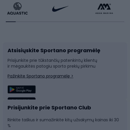
Dviratininkų apranga
Rakečių sportas
Dviračių priedai
Dviračių batai
Atsisiųskite Sportano programėlę
Dviračių dalys
Rogutės ir čiuožynės
Prisijunkite prie tūkstančių patenkintų klientų
ir mėgaukitės patogiu sporto prekių pirkimu
Laipiojimas
Snieglenčių sportas
Pažinkite Sportano programėlę >
Žvejyba
Plaukimas
Sportinė medicina
Komandinis sportas
Prisijunkite prie Sportano Club
Rinkite taškus ir sumažinkite kitų užsakymų kainas iki 30
Sporto salė ir fitnesas
%