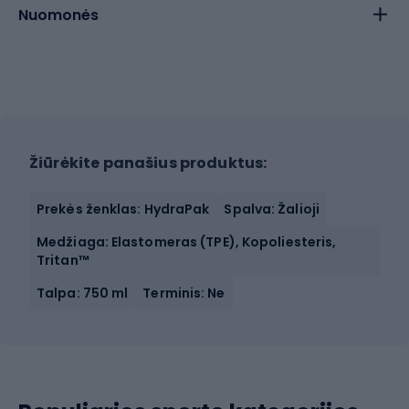
Nuomonės
Žiūrėkite panašius produktus:
Prekės ženklas: HydraPak
Spalva: Žalioji
Medžiaga: Elastomeras (TPE), Kopoliesteris,
Tritan™
Talpa: 750 ml
Terminis: Ne