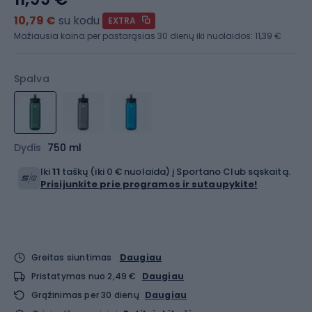
10,79 €
su kodu
EXTRA
Mažiausia kaina per pastarąsias 30 dienų iki nuolaidos:
11,39 €
Spalva
Dydis
750 ml
Iki
11
taškų (iki 0 € nuolaida) į Sportano Club sąskaitą.
Prisijunkite prie programos ir sutaupykite!
Greitas siuntimas
Daugiau
Pristatymas nuo 2,49 €
Daugiau
Grąžinimas per 30 dienų
Daugiau