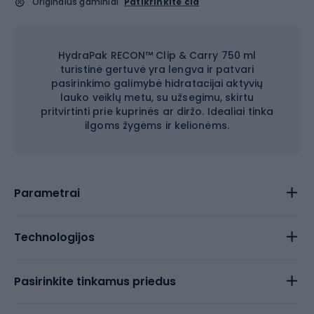
Originalūs gaminiai
Patikrinkite čia
HydraPak RECON™ Clip & Carry 750 ml
turistinė gertuvė yra lengva ir patvari
pasirinkimo galimybė hidratacijai aktyvių
lauko veiklų metu, su užsegimu, skirtu
pritvirtinti prie kuprinės ar diržo. Idealiai tinka
ilgoms žygėms ir kelionėms.
Parametrai
Technologijos
Pasirinkite tinkamus priedus