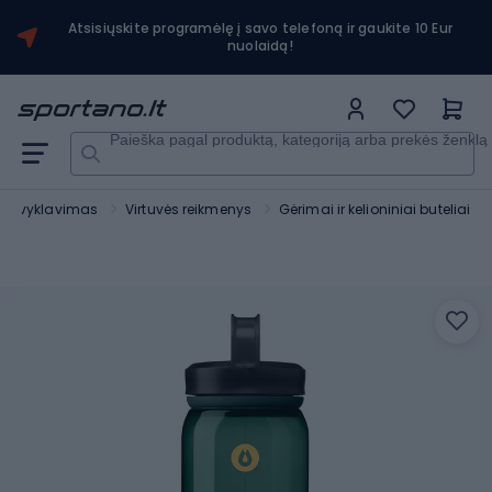
Atsisiųskite programėlę į savo telefoną ir gaukite 10 Eur
nuolaidą!
Paieška pagal produktą, kategoriją arba prekės ženklą
r stovyklavimas
Virtuvės reikmenys
Gėrimai ir kelioniniai buteliai