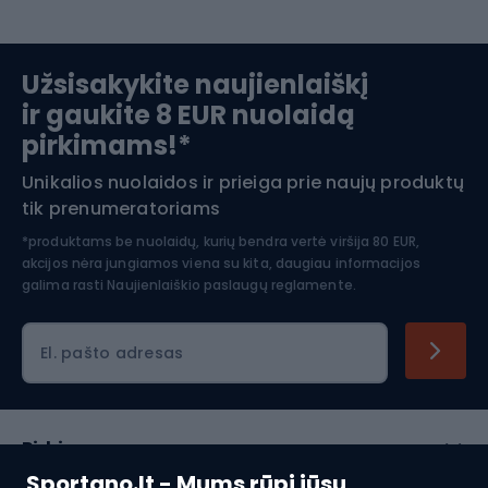
Slidinėjimas
Užsisakykite naujienlaiškį
ir gaukite 8 EUR nuolaidą
Apranga žiemos sportui
pirkimams!*
Unikalios nuolaidos ir prieiga prie naujų produktų
Šiaurietiškas ėjimas
tik prenumeratoriams
*produktams be nuolaidų, kurių bendra vertė viršija 80 EUR,
akcijos nėra jungiamos viena su kita, daugiau informacijos
galima rasti
Naujienlaiškio paslaugų reglamente.
El. pašto adresas
Pirkimas
Sportano.lt - Mums rūpi jūsų