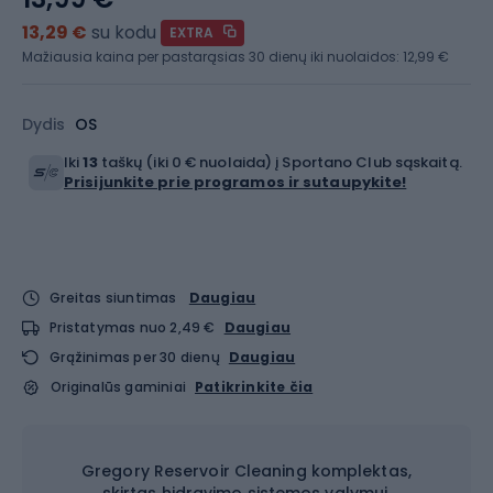
13,29 €
su kodu
EXTRA
Mažiausia kaina per pastarąsias 30 dienų iki nuolaidos:
12,99 €
Dydis
OS
Iki
13
taškų (iki 0 € nuolaida) į Sportano Club sąskaitą.
Prisijunkite prie programos ir sutaupykite!
Greitas siuntimas
Daugiau
Pristatymas nuo 2,49 €
Daugiau
Grąžinimas per 30 dienų
Daugiau
Originalūs gaminiai
Patikrinkite čia
Gregory Reservoir Cleaning komplektas,