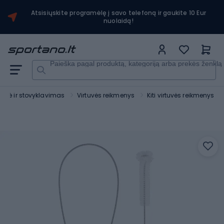
Atsisiųskite programėlę į savo telefoną ir gaukite 10 Eur
nuolaidą!
Paieška pagal produktą, kategoriją arba prekės ženklą
rtuvė ir stovyklavimas
Virtuvės reikmenys
Kiti virtuvės reikmenys