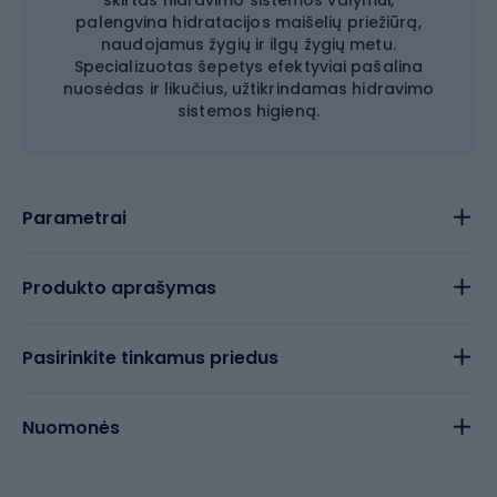
skirtas hidravimo sistemos valymui,
palengvina hidratacijos maišelių priežiūrą,
naudojamus žygių ir ilgų žygių metu.
Specializuotas šepetys efektyviai pašalina
nuosėdas ir likučius, užtikrindamas hidravimo
sistemos higieną.
Parametrai
Produkto aprašymas
Pasirinkite tinkamus priedus
Nuomonės