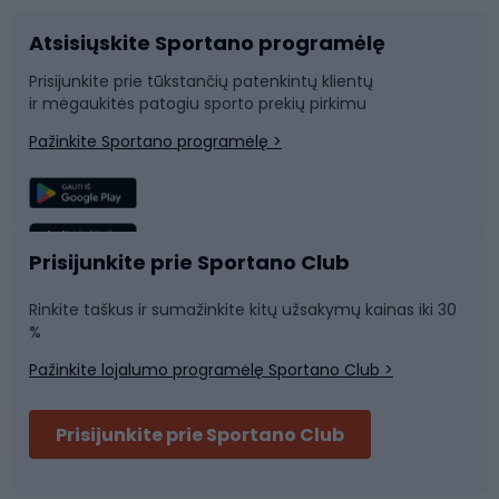
Atsisiųskite Sportano programėlę
Dviračių dalys
Rogutės ir čiuožynės
Prisijunkite prie tūkstančių patenkintų klientų
ir mėgaukitės patogiu sporto prekių pirkimu
Laipiojimas
Snieglenčių sportas
Pažinkite Sportano programėlę >
Žvejyba
Plaukimas
Sportinė medicina
Komandinis sportas
Prisijunkite prie Sportano Club
Rinkite taškus ir sumažinkite kitų užsakymų kainas iki 30
Sporto salė ir fitnesas
%
Pažinkite lojalumo programėlę Sportano Club >
Dviračių šalmai
Prisijunkite prie Sportano Club
Ski touring