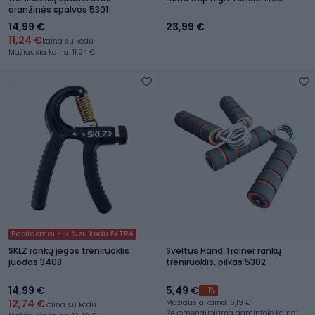
oranžinės spalvos 5301
14,99 €
23,99 €
11,24 €
kaina su kodu
Mažiausia kaina: 11,24 €
Papildomai -15 % su kodu EXTRA
SKLZ rankų jėgos treniruoklis
Sveltus Hand Trainer rankų
juodas 3408
treniruoklis, pilkas 5302
14,99 €
5,49 €
-11%
12,74 €
Mažiausia kaina: 6,19 €
kaina su kodu
Rekomenduojama gamintojo kaina: