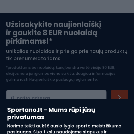
artritas. Daugeliui žmonių tai taip pat yra atsipalaidavimo
Slidinėjimas
forma ir būdas sumažinti stresą. Galiausiai, naudojimasis
išspaudimo treniruokliu yra labai praktiškas, nes tai
Užsisakykite naujienlaiškį
nedidelis prietaisas, kurį galima visur nešiotis su savimi.
ir gaukite 8 EUR nuolaidą
Apranga žiemos sportui
Dėl to treniruotis galima beveik bet kur ir bet kada, todėl
pirkimams!*
tai puiki priemonė žmonėms, kurių gyvenimo būdas
užimtas.
Unikalios nuolaidos ir prieiga prie naujų produktų
Šiaurietiškas ėjimas
tik prenumeratoriams
*produktams be nuolaidų, kurių bendra vertė viršija 80 EUR,
akcijos nėra jungiamos viena su kita, daugiau informacijos
galima rasti
Naujienlaiškio paslaugų reglamente.
El. pašto adresas
Sportano.lt - Mums rūpi jūsų
privatumas
Pirkimas
Norime teikti aukščiausio lygio sporto meistriškumo
paslaugas. Šiuo tikslu naudojame slapukus ir