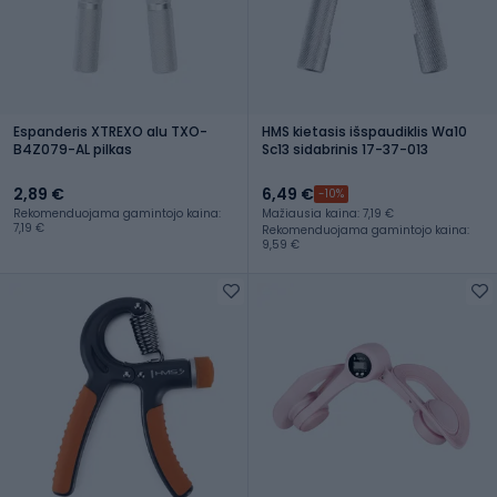
Espanderis XTREXO alu TXO-
HMS kietasis išspaudiklis Wa10
B4Z079-AL pilkas
Sc13 sidabrinis 17-37-013
2,89 €
6,49 €
-10%
Rekomenduojama gamintojo kaina:
Mažiausia kaina: 7,19 €
7,19 €
Rekomenduojama gamintojo kaina:
9,59 €