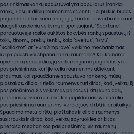
pasirinkimasRankų spaustuvai yra populiarūs įrankiai
rankų, riešų ir dilbių raumenims stiprinti. Tai puikus būdas
pagerinti rankos suėmimo jėgą, kuri labai svarbi atliekant
daugelį kasdienių veiksmų ir sportuojant. "Sportano"
parduotuvėje rasite aukštos kokybės rankų spaustuvų iš
tokių žinomų prekių ženklų kaip "Sveltus", "HMS",
"Schildkröt" ar "Pure2Improve".Veikimo mechanizmas:
kaip spaustuvai stiprina rankų raumenis? Kai kalbame
apie rankų spaudiklius, jų veiksmingumo pagrindas yra
pasipriešinimas, kurį jie kelia raumenims atliekant
pratimus. Kai spaudžiame spaustuvo rankeną, mūsų
plaštakos, dilbio ir riešo raumenys turi dirbti, kad įveiktų šį
pasipriešinimą. Šis veiksmas panašus į kitų kūno dalių
pratimus su svarmenimis, kai papildomas svoris kelia
pasipriešinimą raumenims, verčia juos dirbti ir prisitaikyti.
Spaudimo metu pirštų, plaštakos ir dilbio raumenys
susitraukia ir dirba, kad įveiktų spyruoklės ar kitos
prietaiso mechanikos pasipriešinimą. Šis raumenų
susitraukimo ir susitraukimo procesas yra raumenų jėgos