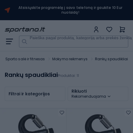
Atsisiųskite programėlę į savo telefoną ir gaukite 10 Eur
nuolaidą!
Paieška pagal produktą, kategoriją arba prekės ženklą
Sporto salė ir fitnesas
Mokymo reikmenys
Rankų spaudikliai
Rankų spaudikliai
Produktai:
11
Rikiuoti
Filtrai ir kategorijos
Rekomenduojama