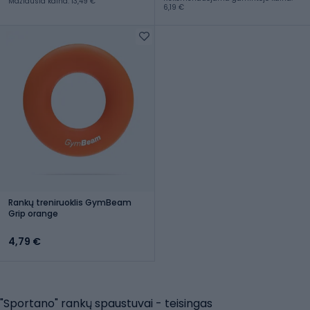
Mažiausia kaina: 13,49 €
6,19 €
Rankų treniruoklis GymBeam
Grip orange
4,79 €
"Sportano" rankų spaustuvai - teisingas