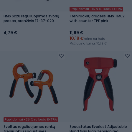
Papildomai -15 % su kodu EXTRA
HMS Sc20 reguliuojamas svorių
Treniruoklių drugelis HMS TM02
presas, oranžinis 17-37-020
with counter TPE pink
4,79 €
11,99 €
10,19 €
kaina su kodu
Mažiausia kaina: 10,79 €
Papildomai -25 % su kodu EXTRA
Sveltus reguliuojamos rankų
Spaustukas Everlast Adjustable
treniruoklių spaustuvės
Hand Grip High Tension red