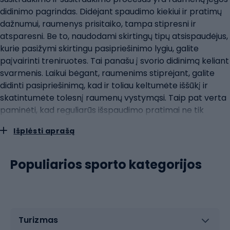
didinimo pagrindas. Didėjant spaudimo kiekiui ir pratimų
dažnumui, raumenys prisitaiko, tampa stipresni ir
atsparesni. Be to, naudodami skirtingų tipų atsispaudėjus,
kurie pasižymi skirtingu pasipriešinimo lygiu, galite
paįvairinti treniruotes. Tai panašu į svorio didinimą keliant
svarmenis. Laikui bėgant, raumenims stiprėjant, galite
didinti pasipriešinimą, kad ir toliau keltumėte iššūkį ir
skatintumėte tolesnį raumenų vystymąsi. Taip pat verta
paminėti, kad reguliarūs išspaudimo pratimai ne tik
stiprina raumenis, bet ir gerina kraujotaką rankose ir
Išplėsti aprašą
dilbiuose, o tai gali prisidėti prie geresnės raumenų
mitybos ir greitesnio atsigavimo po fizinio krūvio.
išspaudiklių tipai: nuo tradicinių modelių iki skaitmeninių
Populiarios sporto kategorijos
SkaitikliaiRankų išspaudikliai, naudojami plaštakos ir dilbio
raumenims stiprinti, būna įvairių formų, kad atitiktų
skirtingų naudotojų poreikius ir pageidavimus. Norint
veiksmingai ir patogiai treniruotis, labai svarbu pasirinkti
Turizmas
tinkamą išspaudiklį. Tradiciniai spyruokliniai išspaudikliai: