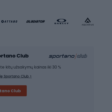
Futbolo vartai
Futbolo apranga
Krepšinio apranga
Sporto salė ir fitnesas
Kardio įranga
portano Club
Jėgos įranga
Joga
ite kitų užsakymų kainas iki 30 %
Treniruočių drabužiai
lę Sportano Club >
Treniruočių batai
Treniruočių priedai
rtano Club
Dviračių šalmai