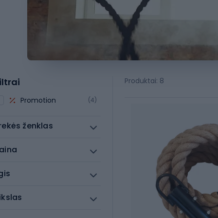
iltrai
Produktai: 8
Promotion
(4)
rekės ženklas
aina
lgis
ikslas