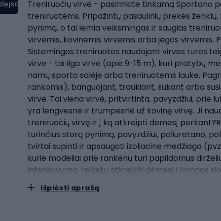
Treniruočių virvė - pasirinkite tinkamą Sportano pa
aslėpti
treniruotėms. Pripažintų pasaulinių prekės ženklų
pynimą, o tai lemia veiksmingas ir saugias treniruo
virvėmis, kovinėmis virvėmis arba jėgos virvėmis. Pa
Sistemingos treniruotės naudojant virves turės teig
virvė - tai ilga virvė (apie 9-15 m), kuri pratybų me
namų sporto salėje arba treniruotėms lauke. Pagrin
rankomis), banguojant, traukiant, sukant arba susi
virvė. Tai viena virvė, pritvirtinta, pavyzdžiui, pri
yra lengvesnė ir trumpesnė už kovinę virvę. Ji naudo
treniruočių virvę ir į ką atkreipti dėmesį perkant?
turinčius storą pynimą, pavyzdžiui, poliuretano, poli
tvirtai supinti ir apsaugoti izoliacine medžiaga (
kurie modeliai prie rankenų turi papildomus dirželiu
intensyvumą, reikėtų atkreipti dėmesį į įrangos sk
lynas, tuo didesnį pasipriešinimą jis kelia ir tuo di
Išplėsti aprašą
gamintojas nurodo, nuo kokio svorio treniruokliui ge
asortimentą, todėl treniruočių reikmenis galėsite l
treniruočių ir kovos menų).