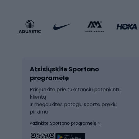
Sportstyle
Trekin
Sportinio stiliaus drabužiai
Žvyro 
Sportinio stiliaus avalynė
Vaikiš
Sportinio stiliaus aksesuarai
Dvir
Žieminiai sportai
Kalnų slidinėjimas
Dvirač
Slidinėjimas bėgte
Atsisiųskite Sportano
Dvirač
Ski touring
programėlę
Dvirač
Snieglentė
Prisijunkite prie tūkstančių patenkintų
Dvirač
Čiuožimas
klientų
Dvirač
ir mėgaukitės patogiu sporto prekių
Rogės
Dvira
pirkimu
Žygio batai
Dvirač
Pažinkite Sportano programėlę >
Alpinizmo batai
Turistiniai batai