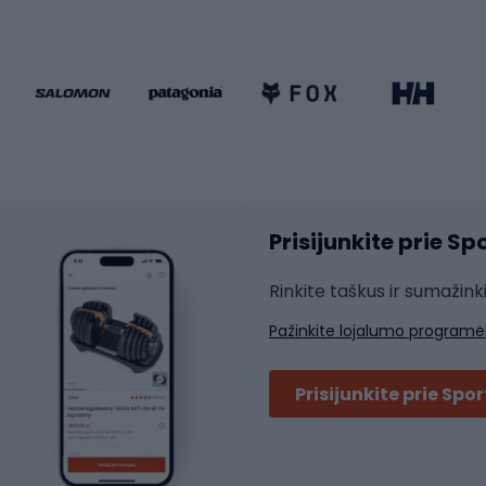
go dviračiai
Paspirtukai
dviračiai
Keturračiai riedučiai
ki dviračiai
Riedučiai
Riedlentės
atininkų apranga
Čiuožimo apsaugos
Čiuožimo šalmai
ių pirštinės
Prisijunkite prie S
ių šortai
Rakečių sportas
ių marškinėliai
Rinkite taškus ir sumažink
ių kelnės
Skvošas
Pažinkite lojalumo programė
ių striukės
Badmintonas
čių džemperiai
Stalo tenisas
Prisijunkite prie Spo
ių kepurės
Tenisas
Padelis