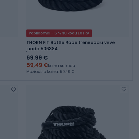
Papildomai -15 % su kodu EXTRA
THORN FIT Battle Rope treniruočių virvė
juoda 506384
69,99 €
59,49 €
kaina su kodu
Mažiausia kaina: 59,49 €