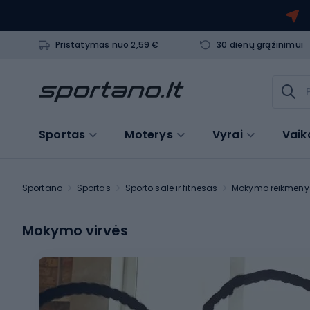
Pristatymas nuo 2,59 €
30 dienų grąžinimui
Sportas
Moterys
Vyrai
Vaik
Sportano
Sportas
Sporto salė ir fitnesas
Mokymo reikmeny
Mokymo virvės