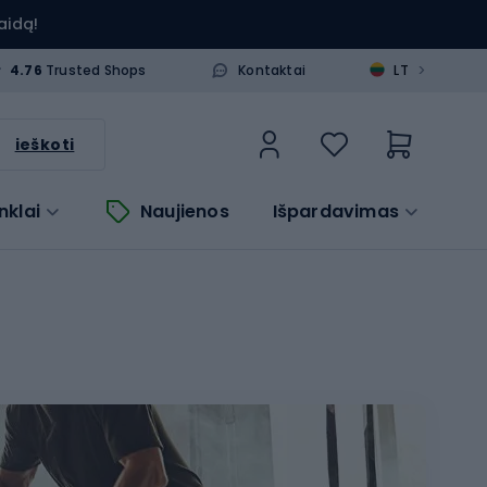
aidą!
>
4.76
Trusted Shops
Kontaktai
LT
ieškoti
nklai
Naujienos
Išpardavimas