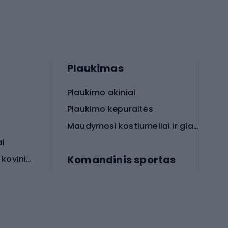
Plaukimas
Plaukimo akiniai
Plaukimo kepuraitės
Maudymosi kostiumėliai ir glaudės
ai
Komandinis sportas
Apsauginės priemonės koviniam sportui
rai
Futbolo bateliai
Futbolo kamuoliai
Rankinio bateliai