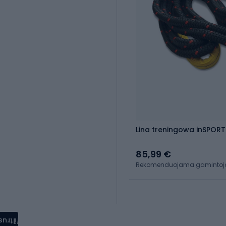
Lina treningowa inSPORT
85,99 €
Rekomenduojama gamintojo 
filtrus