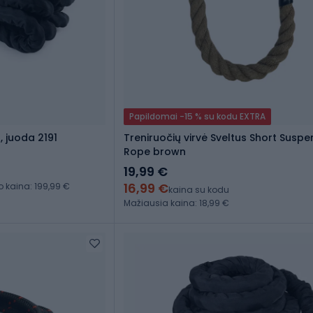
Papildomai -15 % su kodu EXTRA
, juoda 2191
Treniruočių virvė Sveltus Short Suspe
Rope brown
19,99 €
16,99 €
kaina: 199,99 €
kaina su kodu
Mažiausia kaina: 18,99 €