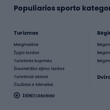
Populiarios sporto kategor
Turizmas
Bėg
Miegmaišiai
Bėgim
Žygio lazdos
Bėgim
Turistinės kuprinės
Bėgim
Šiaurietiško ėjimo lazdos
Dvir
Turistiniai akiniai
Čiužiniai ir kilimėliai
Elektr
ŽIŪRĖTI DAUGIAU
MTB dv
Turistinė avalynė
Plento