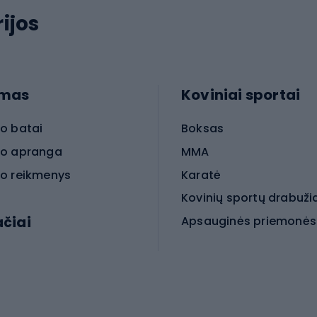
ijos
imas
Koviniai sportai
o batai
Boksas
o apranga
MMA
o reikmenys
Karatė
Kovinių sportų drabuži
ačiai
Kovinio sporto aksesua
iniai dviračiai
iračiai
Čiuožimas
 dviračiai