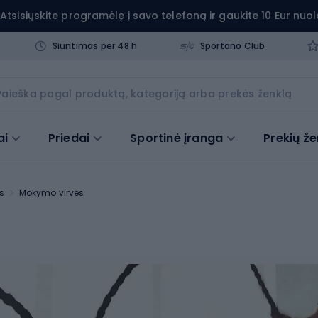
Atsisiųskite programėlę į savo telefoną ir gaukite 10 Eur nuol
Siuntimas per 48 h
Sportano Club
ai
Priedai
Sportinė įranga
Prekių že
s
Mokymo virvės