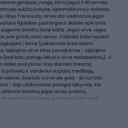
inkome geriausią įrangą, skirtą jėgos ir ištvermės
arantuoja aukštą kokybę, ilgaamžiškumą ir tinkamą
vių rūšys Treniruočių virvės dar vadinamos jėgos
svarbios ilgalaikės pastangos ir didelės apkrovos.
t pagerins bendrą fizinę būklę. Jėgos virvė Jėgos
as prie grindų arba sienos. Ji idealiai tinka naudoti
 smūgiuojant į žemę (pakaitomis arba abiem
. laipiojimo virvė Kitas pavadinimas - laipiojimo
 (kad būtų patogu laikyti ir virvė neišsipainiotų). Ji
o dalies pratybose. Kaip išsirinkti tinkamą
 iš patvarių ir vandeniui atsparių medžiagų,
 nailono. Svarbūs yra virvės galai - jie turi būti
škos - taip užtikrinamas patogus laikymas. Kai
t užtikrinti tinkamą jėgos virvės pratimų
aprastai kuo ilgesnis, sunkesnis ir storesnis
otojo svorio intervalą - kai kuriuose modeliuose
įvairaus ilgio, storio ir svorio treniruočių virvių
mos (nuo bendro tobulėjimo treniruočių iki bėgimo