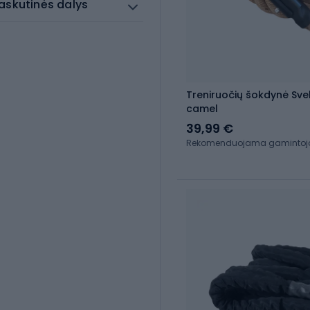
askutinės dalys
Treniruočių šokdynė Sve
camel
39,99 €
Rekomenduojama gamintojo 