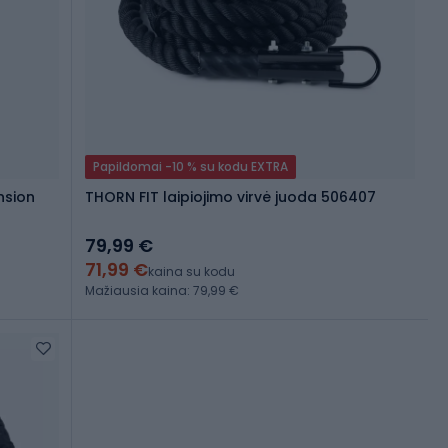
Papildomai -10 % su kodu EXTRA
nsion
THORN FIT laipiojimo virvė juoda 506407
79,99 €
71,99 €
kaina su kodu
Mažiausia kaina: 79,99 €