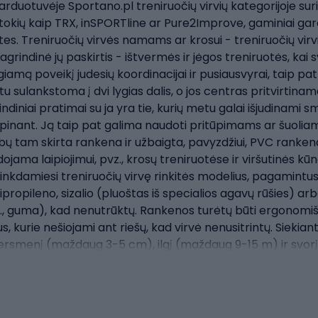
rduotuvėje Sportano.pl treniruočių virvių kategorijoje sur
, tokių kaip TRX, inSPORTline ar Pure2Improve, gaminiai g
tes. Treniruočių virvės namams ar krosui - treniruočių vir
grindinė jų paskirtis - ištvermės ir jėgos treniruotės, kai 
iamą poveikį judesių koordinacijai ir pusiausvyrai, taip pa
tu sulankstoma į dvi lygias dalis, o jos centras pritvirtinam
diniai pratimai su ja yra tie, kurių metu galai išjudinami
pinant. Ją taip pat galima naudoti pritūpimams ar šuoliams
e lubų tam skirta rankena ir užbaigta, pavyzdžiui, PVC rankena
jama laipiojimui, pvz., krosų treniruotėse ir viršutinės kūn
Rinkdamiesi treniruočių virvę rinkitės modelius, pagamintus
propileno, sizalio (pluoštas iš specialios agavų rūšies) arba
pvz., guma), kad nenutrūktų. Rankenos turėtų būti ergonomi
s, kurie nešiojami ant riešų, kad virvė nenusitrintų. Siekian
ersmenį (maždaug 3-5 cm), ilgį (maždaug 9-15 m) ir svorį. P
desnės jėgos reikia jam išjudinti. Taip pat patikrinkite naud
riausia naudoti modelį.Sportano.pl parduotuvėje rasite platų 
engvai priderinti prie savo treniruočių lygio ir krūvio for