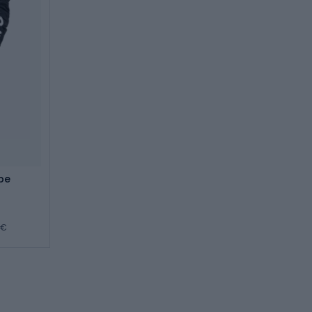
pe
 €