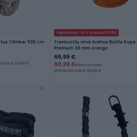
Papildomai -10 % su kodu EXTRA
ltus Climber 500 cm
Treniruočių virvė Sveltus Battle Rope
Premium 38 mm orange
66,99 €
60,29 €
kaina: 52,99 €
kaina su kodu
Mažiausia kaina: 60,29 €