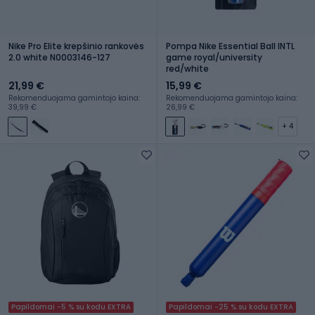
Nike Pro Elite krepšinio rankovės
Pompa Nike Essential Ball INTL
2.0 white N0003146-127
game royal/university
red/white
21,99 €
15,99 €
Rekomenduojama gamintojo kaina:
Rekomenduojama gamintojo kaina:
39,99 €
26,99 €
+ 4
Papildomai -5 % su kodu EXTRA
Papildomai -25 % su kodu EXTRA