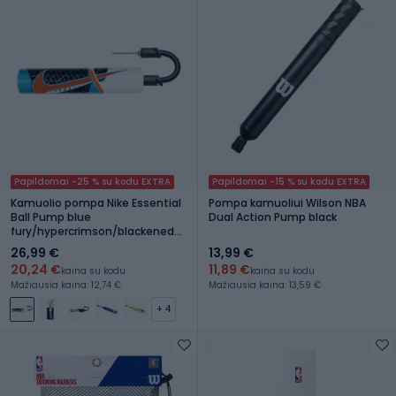
Papildomai -25 % su kodu EXTRA
Papildomai -15 % su kodu EXTRA
Kamuolio pompa Nike Essential
Pompa kamuoliui Wilson NBA
Ball Pump blue
Dual Action Pump black
fury/hypercrimson/blackened
blue/hypercrimson
26,99 €
13,99 €
20,24 €
11,89 €
kaina su kodu
kaina su kodu
Mažiausia kaina: 12,74 €
Mažiausia kaina: 13,59 €
+ 4