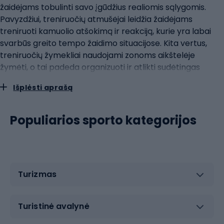
žaidėjams tobulinti savo įgūdžius realiomis sąlygomis.
Pavyzdžiui, treniruočių atmušėjai leidžia žaidėjams
treniruoti kamuolio atšokimą ir reakciją, kurie yra labai
svarbūs greito tempo žaidimo situacijose. Kita vertus,
treniruočių žymekliai naudojami zonoms aikštelėje
žymėti, o tai padeda organizuoti ir atlikti sudėtingas
treniruočių pratybas. Kompresinės rankovės: raumenų
Išplėsti aprašą
palaikymas ir rezultatų gerinimas Kompresines rankoves
vis dažniau naudoja visų lygių krepšininkai. Pagrindinė jų
paskirtis - palaikyti rankų raumenis, o tai ypač svarbu
Populiarios sporto kategorijos
sporto šakoje, kurioje rankos nuolat naudojamos metant,
perduodant ir priimant kamuolį. Kompresija, kurią
užtikrina rankovės, padeda pagerinti kraujotaką, o tai
savo ruožtu gali padėti greičiau atsigauti raumenims ir
Turizmas
sumažinti traumų riziką. Kompresinės rankovės taip pat
padeda palaikyti optimalią raumenų temperatūrą, kuri
svarbi tiek žaidžiant, tiek treniruojantis. Palaikant tinkamą
Turistinė avalynė
raumenų temperatūrą išvengiama mėšlungio ir traumų,
be to, galima geriau atlikti techninius žaidimo elementus.