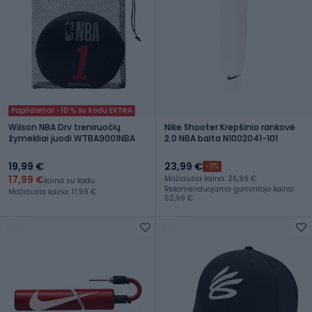
Papildomai -10 % su kodu EXTRA
Wilson NBA Drv treniruočių
Nike Shooter Krepšinio rankovė
žymekliai juodi WTBA9001NBA
2.0 NBA balta N1002041-101
19,99 €
23,99 €
-11%
17,99 €
Mažiausia kaina: 26,99 €
kaina su kodu
Rekomenduojama gamintojo kaina:
Mažiausia kaina: 17,99 €
52,99 €