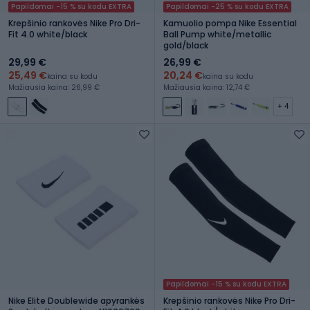
Papildomai -15 % su kodu EXTRA
Papildomai -25 % su kodu EXTRA
Krepšinio rankovės Nike Pro Dri-
Kamuolio pompa Nike Essential
Fit 4.0 white/black
Ball Pump white/metallic
gold/black
29,99 €
26,99 €
25,49 €
20,24 €
kaina su kodu
kaina su kodu
Mažiausia kaina: 26,99 €
Mažiausia kaina: 12,74 €
+ 4
Papildomai -15 % su kodu EXTRA
Nike Elite Doublewide apyrankės
Krepšinio rankovės Nike Pro Dri-