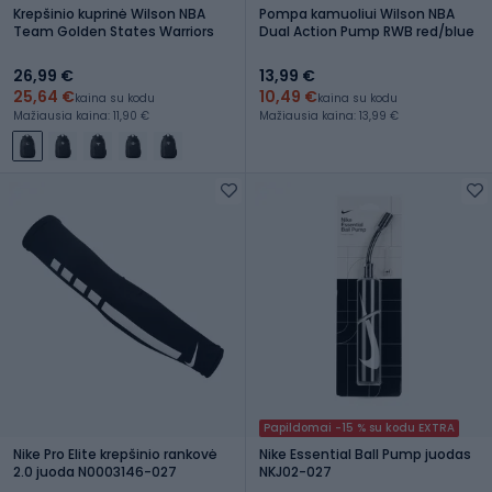
Krepšinio kuprinė Wilson NBA
Pompa kamuoliui Wilson NBA
Team Golden States Warriors
Dual Action Pump RWB red/blue
26,99 €
13,99 €
25,64 €
10,49 €
kaina su kodu
kaina su kodu
Mažiausia kaina: 11,90 €
Mažiausia kaina: 13,99 €
Papildomai -15 % su kodu EXTRA
Nike Pro Elite krepšinio rankovė
Nike Essential Ball Pump juodas
2.0 juoda N0003146-027
NKJ02-027