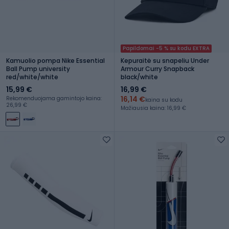
Papildomai -5 % su kodu EXTRA
Kamuolio pompa Nike Essential
Kepuraitė su snapeliu Under
Ball Pump university
Armour Curry Snapback
red/white/white
black/white
15,99 €
16,99 €
16,14 €
Rekomenduojama gamintojo kaina:
kaina su kodu
26,99 €
Mažiausia kaina: 16,99 €