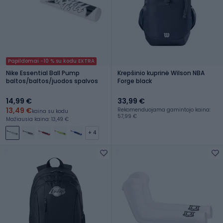
Papildomai -10 % su kodu EXTRA
Nike Essential Ball Pump
Krepšinio kuprinė Wilson NBA
baltos/baltos/juodos spalvos
Forge black
14,99 €
33,99 €
13,49 €
Rekomenduojama gamintojo kaina:
kaina su kodu
57,99 €
Mažiausia kaina: 13,49 €
+ 4