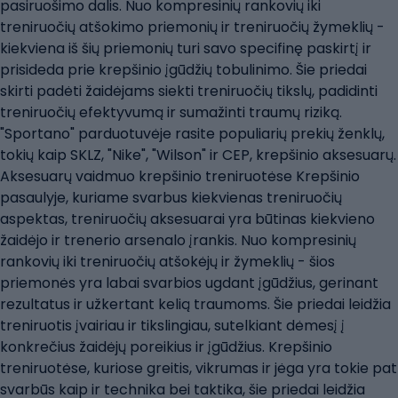
pasiruošimo dalis. Nuo kompresinių rankovių iki
treniruočių atšokimo priemonių ir treniruočių žymeklių -
kiekviena iš šių priemonių turi savo specifinę paskirtį ir
prisideda prie krepšinio įgūdžių tobulinimo. Šie priedai
skirti padėti žaidėjams siekti treniruočių tikslų, padidinti
treniruočių efektyvumą ir sumažinti traumų riziką.
"Sportano" parduotuvėje rasite populiarių prekių ženklų,
tokių kaip SKLZ, "Nike", "Wilson" ir CEP, krepšinio aksesuarų.
Aksesuarų vaidmuo krepšinio treniruotėse Krepšinio
pasaulyje, kuriame svarbus kiekvienas treniruočių
aspektas, treniruočių aksesuarai yra būtinas kiekvieno
žaidėjo ir trenerio arsenalo įrankis. Nuo kompresinių
rankovių iki treniruočių atšokėjų ir žymeklių - šios
priemonės yra labai svarbios ugdant įgūdžius, gerinant
rezultatus ir užkertant kelią traumoms. Šie priedai leidžia
treniruotis įvairiau ir tikslingiau, sutelkiant dėmesį į
konkrečius žaidėjų poreikius ir įgūdžius. Krepšinio
treniruotėse, kuriose greitis, vikrumas ir jėga yra tokie pat
svarbūs kaip ir technika bei taktika, šie priedai leidžia