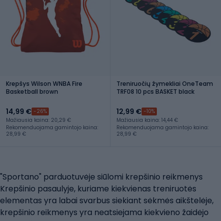
Krepšys Wilson WNBA Fire
Treniruočių žymekliai OneTeam
Basketball brown
TRF08 10 pcs BASKET black
14,99 €
12,99 €
-26%
-10%
Mažiausia kaina: 20,29 €
Mažiausia kaina: 14,44 €
Rekomenduojama gamintojo kaina:
Rekomenduojama gamintojo kaina:
28,99 €
28,99 €
"Sportano" parduotuvėje siūlomi krepšinio reikmenys
Krepšinio pasaulyje, kuriame kiekvienas treniruotės
elementas yra labai svarbus siekiant sėkmės aikštelėje,
krepšinio reikmenys yra neatsiejama kiekvieno žaidėjo