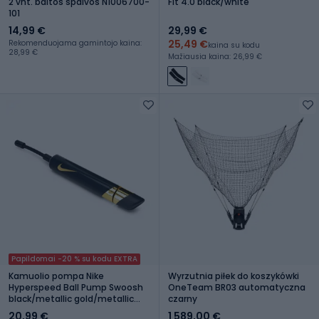
2 vnt. baltos spalvos N1006700-
Fit 4.0 black/white
101
14,99 €
29,99 €
25,49 €
Rekomenduojama gamintojo kaina:
kaina su kodu
28,99 €
Mažiausia kaina: 26,99 €
Papildomai -20 % su kodu EXTRA
Kamuolio pompa Nike
Wyrzutnia piłek do koszykówki
Hyperspeed Ball Pump Swoosh
OneTeam BR03 automatyczna
black/metallic gold/metallic
czarny
gold
20,99 €
1 589,00 €