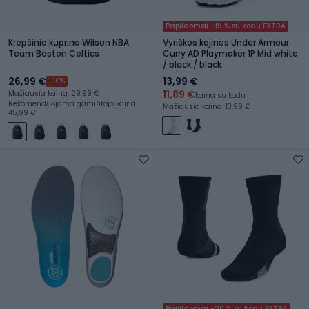
Papildomai -15 % su kodu EXTRA
Krepšinio kuprinė Wilson NBA
Vyriškos kojinės Under Armour
Team Boston Celtics
Curry AD Playmaker 1P Mid white
/ black / black
26,99 €
13,99 €
-10%
11,89 €
Mažiausia kaina: 29,99 €
kaina su kodu
Rekomenduojama gamintojo kaina:
Mažiausia kaina: 13,99 €
45,99 €
Papildomai -20 % su kodu EXTRA