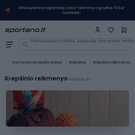
Atsisiųskite programėlę į savo telefoną ir gaukite 10 Eur
nuolaidą!
Paieška pagal produktą, kategoriją arba prekės ženklą
tas
Komandinės sporto šakos
Krepšinis
Krepšinio reikmenys
Krepšinio reikmenys
Produktai:
50