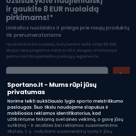
Užsisakykite naujienlaiškį
ir gaukite 8 EUR nuolaidą
Apranga žiemos sportui
pirkimams!*
Unikalios nuolaidos ir prieiga prie naujų produktų
Šiaurietiškas ėjimas
tik prenumeratoriams
*produktams be nuolaidų, kurių bendra vertė viršija 80 EUR,
akcijos nėra jungiamos viena su kita, daugiau informacijos
galima rasti
Naujienlaiškio paslaugų reglamente.
El. pašto adresas
Sportano.lt - Mums rūpi jūsų
privatumas
Norime teikti aukščiausio lygio sporto meistriškumo
Pirkimas
paslaugas. Šiuo tikslu naudojame slapukus ir
mobiliosios reklamos identifikatorius, kad
Klientų aptarnavimas
užtikrintume tinkamą svetainės veikimą, o gavę jūsų
sutikimą - ir analizės bei reklamos suasmeninimo
Reglamentai
tikslais, t. y. rodydami suasmenintą turinį ir jūsų