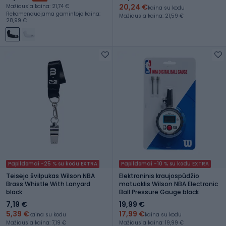
20,24 €
Mažiausia kaina: 21,74 €
kaina su kodu
Rekomenduojama gamintojo kaina:
Mažiausia kaina: 21,59 €
28,99 €
Papildomai -25 % su kodu EXTRA
Papildomai -10 % su kodu EXTRA
Teisėjo švilpukas Wilson NBA
Elektroninis kraujospūdžio
Brass Whistle With Lanyard
matuoklis Wilson NBA Electronic
black
Ball Pressure Gauge black
7,19 €
19,99 €
5,39 €
17,99 €
kaina su kodu
kaina su kodu
Mažiausia kaina: 7,19 €
Mažiausia kaina: 19,99 €