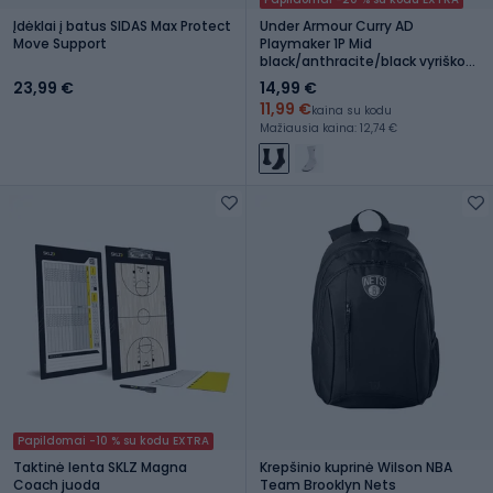
Įdėklai į batus SIDAS Max Protect
Under Armour Curry AD
Move Support
Playmaker 1P Mid
black/anthracite/black vyriškos
kojinės
23,99 €
14,99 €
11,99 €
kaina su kodu
Mažiausia kaina: 12,74 €
Papildomai -10 % su kodu EXTRA
Taktinė lenta SKLZ Magna
Krepšinio kuprinė Wilson NBA
Coach juoda
Team Brooklyn Nets