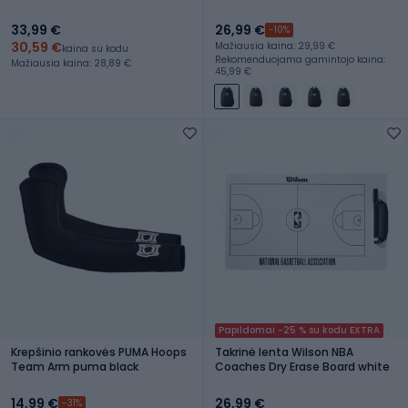
33,99 €
26,99 €
-10%
30,59 €
Mažiausia kaina: 29,99 €
kaina su kodu
Rekomenduojama gamintojo kaina:
Mažiausia kaina: 28,89 €
45,99 €
Papildomai -25 % su kodu EXTRA
Krepšinio rankovės PUMA Hoops
Takrinė lenta Wilson NBA
Team Arm puma black
Coaches Dry Erase Board white
14,99 €
26,99 €
-31%