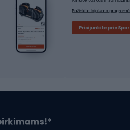
Rinkite taškus ir sumažink
ių kelnės
Skvošas
Pažinkite lojalumo programė
ių striukės
Badmintonas
čių džemperiai
Stalo tenisas
Prisijunkite prie Spo
ių kepurės
Tenisas
Padelis
ačių priedai
Teniso drabužiai
ių akiniai
Dviračių batai
ių krepšiai
ių žibintai
MTB batai
ės
Platforminiai batai
čių spynos
Kelio batai
ių kuprinės
 pirkimams!*
Rogutės ir čiuožy