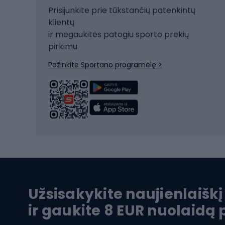
Snieglentė
Prisijunkite prie tūkstančių patenkintų
Dvirač
Čiuožimas
klientų
Dvirač
ir mėgaukitės patogiu sporto prekių
Rogės
Dvira
pirkimu
Žygio batai
Dvirač
Pažinkite Sportano programėlę >
Alpinizmo batai
Turistiniai batai
Dvir
Vandens sportai
Dvirač
Dvirač
Maudymosi kostiumėliai
Dvirač
Baidarės
Kėdut
Pontonai
Dvira
Užsisakykite naujienlaiškį
SUP lentos
Dvirač
ir gaukite 8 EUR nuolaidą
Hidrokostiumai nardymui