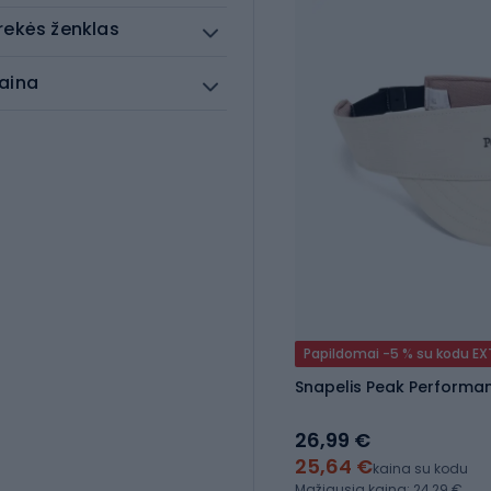
rekės ženklas
aina
Papildomai -5 % su kodu E
Snapelis Peak Performa
26,99 €
25,64 €
kaina su kodu
Mažiausia kaina: 24,29 €