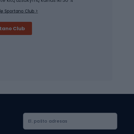
ite kitų užsakymų kainas iki 30 %
Treniruočių drabužiai
lę Sportano Club >
Treniruočių batai
Treniruočių priedai
rtano Club
Dviračių šalmai
Šalmai Full face
Važiavimo keliu šalmai
MTB šalmai
Ski touring
Ski touring slidės
El. pašto adresas
Ski touring batai
nės
Ski touring lazdos