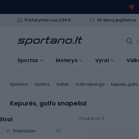
Pristatymas nuo 2,59 €
30 dienų grąžinimui
Sportas
Moterys
Vyrai
Vaik
Sportano
Sportas
Golfas
Golfo apranga
Kepurės, golfo
Kepurės, golfo snapeliai
iltrai
Produktai: 6
Promotion
(6)