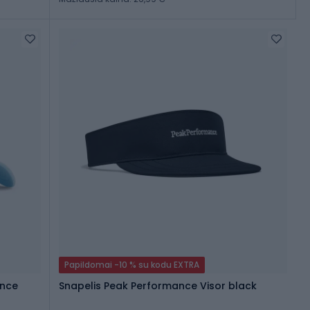
Papildomai -10 % su kodu EXTRA
ance
Snapelis Peak Performance Visor black