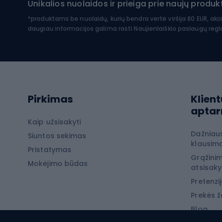
Unikalios nuolaidos ir prieiga prie naujų prod
Dvir
Turistinė apranga
*produktams be nuolaidų, kurių bendra vertė viršija 80 EUR, akc
daugiau informacijos galima rasti
Naujienlaiškio paslaugų reg
Dvira
Striukės nuo lietaus
Dvirač
Softshell kelnės
Dvirač
Kelnės žygiams pėsčiomis
Softshell striukės
Laip
Pirkimas
Klient
Žygio šortai
apta
Neperpučiamos striukės
Laipio
Kaip užsisakyti
Dažniau
Žygio marškinėliai
Siuntos sekimas
Laipio
klausima
Pristatymas
Terminiai apatiniai
Laipio
Grąžinim
Mokėjimo būdas
atsisak
Žiemos
Pretenzij
Prekės ž
Žvej
Blog