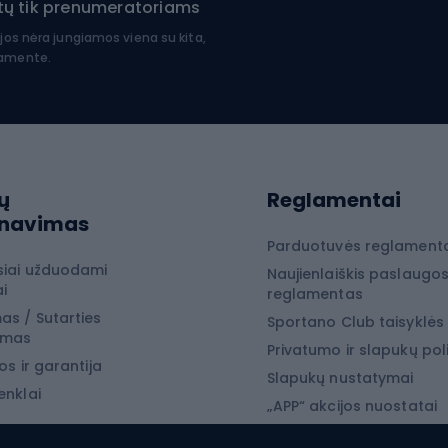
uktų tik prenumeratoriams
ačių dalys
Medinės rogės
ijos nėra jungiamos viena su kita,
lamente.
čių sėdynės
Plastikinės rogės
ių pedalai
Čiuožynės
ių ratai
Snieglenčių sport
iojimas
ų
Reglamentai
Snieglentės
rnavimas
jimo drabužiai
Snieglenčių batai
Parduotuvės reglament
siai užduodami
Naujienlaiškis paslaugo
jimo batai
Snieglenčių apkaustai
i
reglamentas
jimo įranga
Snieglenčių apranga
as / Sutarties
Sportano Club taisyklės
ymas
 laipiojimo įranga
Privatumo ir slapukų poli
os ir garantija
Slapukų nustatymai
enklai
yba
„APP“ akcijos nuostatai
„SECRET“ akcijos nuostat