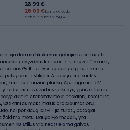
28,99 €
26,09 €
kaina su kodu
Mažiausia kaina: 24,64 €
ancija dera su tikslumu ir gebėjimu susikaupti.
dangalai, pavyzdžiui, kepurės ir gobtuvai. Tinkamų
 klausimas.Golfo galvos apdangalų pasirinkimo
a, patogumu ir stiliumi. Apsauga nuo saulės
ems, kurie turi mažiau plaukų. Apsauga nuo UV
ija yra dar vienas svarbus veiksnys, ypač šiltesnio
rnelyg didelio prakaitavimo ir padidintų komfortą.
tų užtikrintas maksimalus pralaidumas orui.
, nei per daug laisvi - jie turėtų patogiai
rtą žaidimo metu. Daugelyje modelių yra
ir asmeninis stilius yra neatsiejama galvos