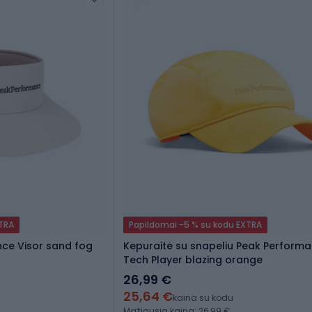
XTRA
Papildomai -5 % su kodu EXTRA
nce Visor sand fog
Kepuraitė su snapeliu Peak Perform
Tech Player blazing orange
26,99 €
25,64 €
kaina su kodu
Mažiausia kaina: 26,99 €