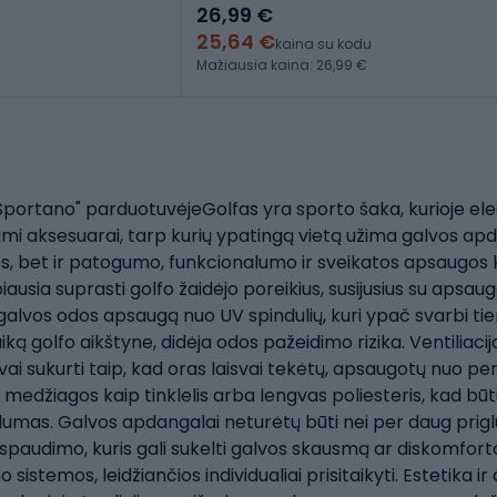
26,99 €
25,64 €
kaina su kodu
Mažiausia kaina: 26,99 €
Sportano" parduotuvėjeGolfas yra sporto šaka, kurioje eleg
kami aksesuarai, tarp kurių ypatingą vietą užima galvos ap
kos, bet ir patogumo, funkcionalumo ir sveikatos apsaugos
usia suprasti golfo žaidėjo poreikius, susijusius su apsaug
galvos odos apsaugą nuo UV spindulių, kuri ypač svarbi ti
laiką golfo aikštyne, didėja odos pažeidimo rizika. Ventiliac
ai sukurti taip, kad oras laisvai tekėtų, apsaugotų nuo pe
 medžiagos kaip tinklelis arba lengvas poliesteris, kad bū
umas. Galvos apdangalai neturėtų būti nei per daug prigludę
o spaudimo, kuris gali sukelti galvos skausmą ar diskomfo
 sistemos, leidžiančios individualiai prisitaikyti. Estetika 