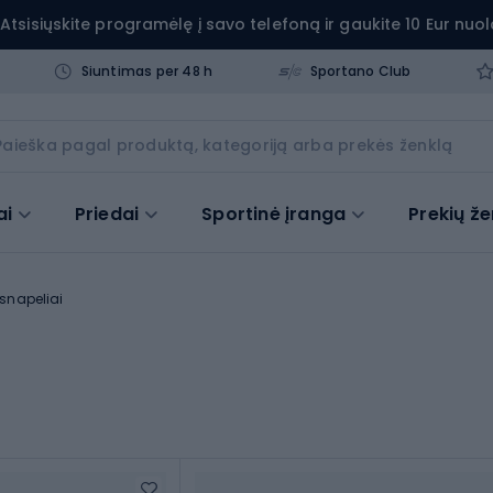
Atsisiųskite programėlę į savo telefoną ir gaukite 10 Eur nuol
Siuntimas per 48 h
Sportano Club
ai
Priedai
Sportinė įranga
Prekių že
 snapeliai