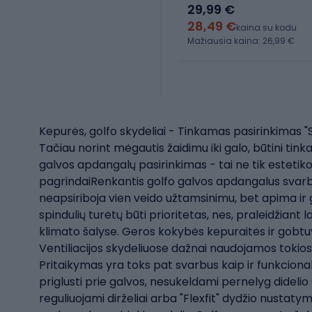
29,99 €
28,49 €
kaina su kodu
Mažiausia kaina: 26,99 €
Kepurės, golfo skydeliai - Tinkamas pasirinkimas "
Tačiau norint mėgautis žaidimu iki galo, būtini tin
galvos apdangalų pasirinkimas - tai ne tik esteti
pagrindaiRenkantis golfo galvos apdangalus svarbia
neapsiriboja vien veido užtamsinimu, bet apima ir 
spindulių turėtų būti prioritetas, nes, praleidžiant 
klimato šalyse. Geros kokybės kepuraitės ir gobtuv
Ventiliacijos skydeliuose dažnai naudojamos tokios
Pritaikymas yra toks pat svarbus kaip ir funkcional
priglusti prie galvos, nesukeldami pernelyg dideli
reguliuojami dirželiai arba "Flexfit" dydžio nustatymo