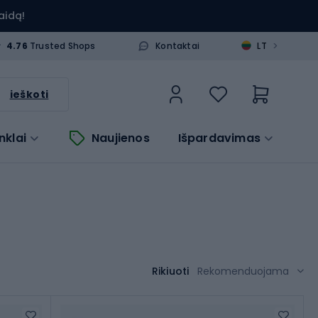
aidą!
>
4.76
Trusted Shops
Kontaktai
LT
ieškoti
nklai
Naujienos
Išpardavimas
Rikiuoti
Rekomenduojama