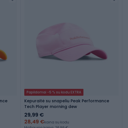
Papildomai -5 % su kodu EXTRA
ance
Kepuraitė su snapeliu Peak Performance
Tech Player morning dew
29,99 €
28,49 €
kaina su kodu
Mažiausia kaina: 26,99 €