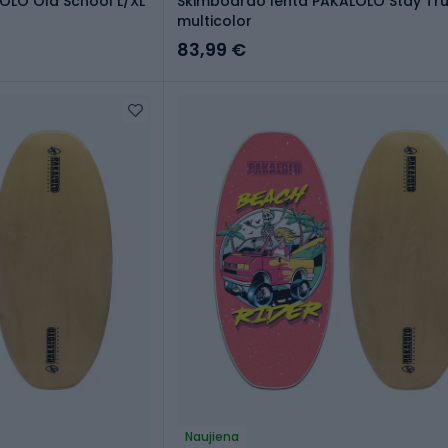
OLO Old School L/XL
Skimboardo lenta PAKALOLO Stay Tr
multicolor
83,99 €
Naujiena