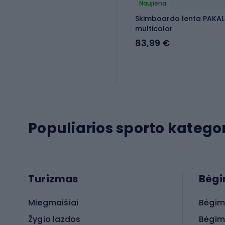
Naujiena
Skimboardo lenta PAKAL
multicolor
83,99 €
Populiarios sporto kategor
Turizmas
Bėg
Miegmaišiai
Bėgim
Žygio lazdos
Bėgim