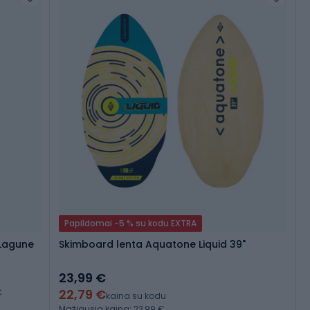
Papildomai -5 % su kodu EXTRA
 Lagune
Skimboard lenta Aquatone Liquid 39"
23,99 €
22,79 €
€
kaina su kodu
Mažiausia kaina: 23,99 €