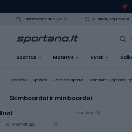
Pristatymas nuo 2,59 €
30 dienų grąžinimui
Sportas
Moterys
Vyrai
Vaik
Sportano
Sportas
Vandens sportai
Banglenčių sportas ir 
Skimboardai ir miniboardai
iltrai
Produktai: 13
Promotion
(2)