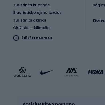
Turistinės kuprinės
Bėgim
Šiaurietiško ėjimo lazdos
Dvir
Turistiniai akiniai
Čiužiniai ir kilimėliai
Elektr
ŽIŪRĖTI DAUGIAU
MTB dv
Turistinė avalynė
Plento
Sportstyle
Trekin
Sportinio stiliaus drabužiai
Žvyro 
Sportinio stiliaus avalynė
Vaikiš
Sportinio stiliaus aksesuarai
Dvir
Žieminiai sportai
Kalnų slidinėjimas
Dvirač
Slidinėjimas bėgte
Atsisiųskite Sportano
Dvirač