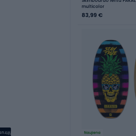
Skimboardo lenta PAKAL
multicolor
83,99 €
filtrus
Naujiena