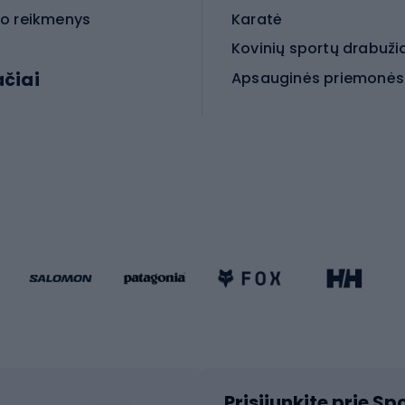
o reikmenys
Karatė
Kovinių sportų drabuži
ačiai
Kovinio sporto aksesua
iniai dviračiai
iračiai
Čiuožimas
 dviračiai
go dviračiai
Paspirtukai
dviračiai
Keturračiai riedučiai
ki dviračiai
Riedučiai
Riedlentės
atininkų apranga
Čiuožimo apsaugos
Čiuožimo šalmai
ių pirštinės
Prisijunkite prie S
ių šortai