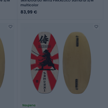
ue S/M
Skimboardo lenta PAKALOLO Samurai S/M
multicolor
83,99 €
Naujiena