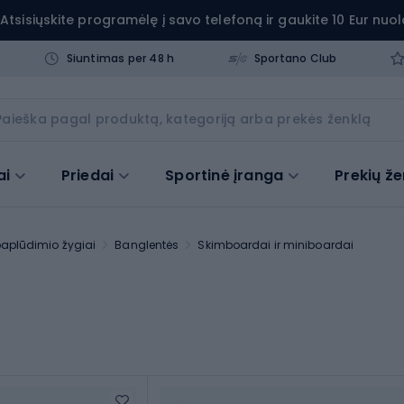
Atsisiųskite programėlę į savo telefoną ir gaukite 10 Eur nuol
Siuntimas per 48 h
Sportano Club
ai
Priedai
Sportinė įranga
Prekių že
paplūdimio žygiai
Banglentės
Skimboardai ir miniboardai