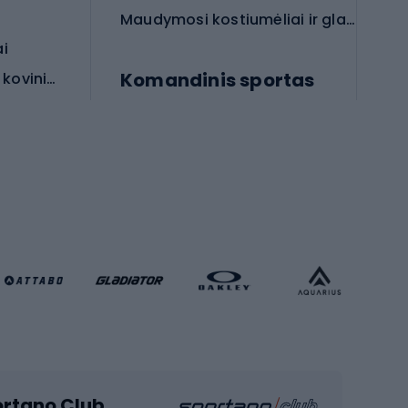
Maudymosi kostiumėliai ir glaudės
ai
Komandinis sportas
Apsauginės priemonės koviniam sportui
rai
Futbolo bateliai
Futbolo kamuoliai
Rankinio bateliai
Futbolo vartai
Futbolo apranga
Krepšinio apranga
Sporto salė ir fitnesas
Kardio įranga
portano Club
Jėgos įranga