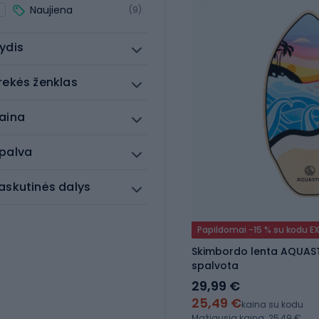
Naujiena
(9)
ydis
rekės ženklas
aina
palva
askutinės dalys
Papildomai -15 % su kodu E
Skimbordo lenta AQUAST
spalvota
29,99 €
25,49 €
kaina su kodu
Mažiausia kaina: 25,49 €