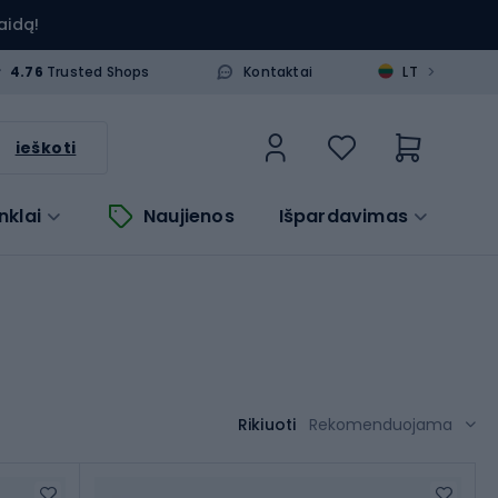
aidą!
>
4.76
Trusted Shops
Kontaktai
LT
ieškoti
nklai
Naujienos
Išpardavimas
Rikiuoti
Rekomenduojama