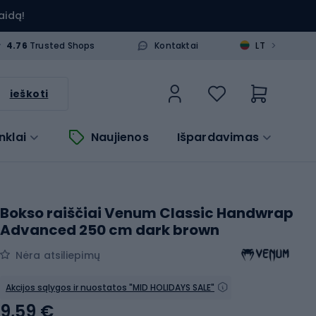
aidą!
>
4.76
Trusted Shops
Kontaktai
LT
ieškoti
nklai
Naujienos
Išpardavimas
Bokso raiščiai Venum Classic Handwrap
Advanced 250 cm dark brown
Nėra atsiliepimų
Akcijos sąlygos ir nuostatos "MID HOLIDAYS SALE"
9,59 €