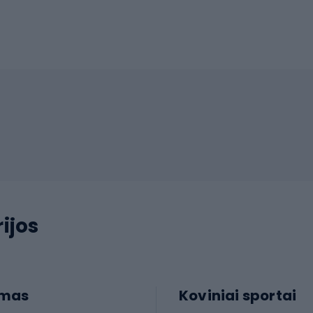
ijos
imas
Koviniai sportai