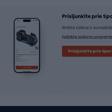
Čiuožimo šalmai
ių pirštinės
Prisijunkite prie S
ių šortai
Rakečių sportas
ių marškinėliai
Rinkite taškus ir sumažink
ių kelnės
Skvošas
Pažinkite lojalumo programė
ių striukės
Badmintonas
čių džemperiai
Stalo tenisas
Prisijunkite prie Spo
ių kepurės
Tenisas
Padelis
ačių priedai
Teniso drabužiai
ių akiniai
Dviračių batai
ių krepšiai
ių žibintai
MTB batai
ės
Platforminiai batai