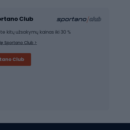
Kardio įranga
portano Club
Jėgos įranga
Joga
ite kitų užsakymų kainas iki 30 %
Treniruočių drabužiai
lę Sportano Club >
Treniruočių batai
Treniruočių priedai
rtano Club
Dviračių šalmai
Šalmai Full face
Važiavimo keliu šalmai
MTB šalmai
Ski touring