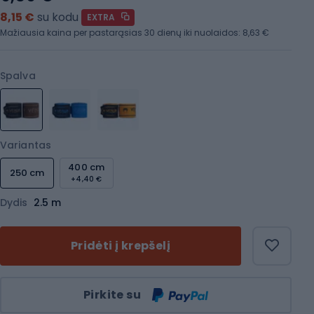
8,15 €
su kodu
EXTRA
Mažiausia kaina per pastarąsias 30 dienų iki nuolaidos:
8,63 €
Spalva
Variantas
400 cm
250 cm
+4,40 €
Dydis
2.5 m
Pridėti į krepšelį
Kiekis
Pirkite su