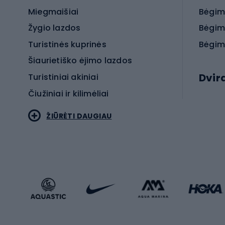
Miegmaišiai
Bėgim
Žygio lazdos
Bėgim
Turistinės kuprinės
Bėgim
Šiaurietiško ėjimo lazdos
Dvir
Turistiniai akiniai
Čiužiniai ir kilimėliai
Elektr
ŽIŪRĖTI DAUGIAU
MTB dv
Turistinė avalynė
Plento
Sportstyle
Trekin
Sportinio stiliaus drabužiai
Žvyro 
Sportinio stiliaus avalynė
Vaikiš
Sportinio stiliaus aksesuarai
Dvir
Žieminiai sportai