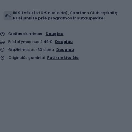
Iki
9
taškų (iki 0 € nuolaida) į Sportano Club sąskaitą.
Prisijunkite prie programos ir sutaupykite!
Greitas siuntimas
Daugiau
Pristatymas nuo 2,49 €
Daugiau
Grąžinimas per 30 dienų
Daugiau
Originalūs gaminiai
Patikrinkite čia