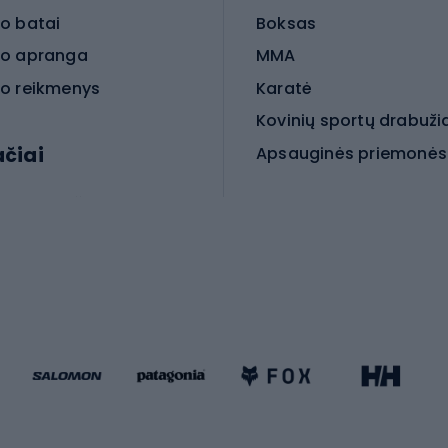
o batai
Boksas
o apranga
MMA
o reikmenys
Karatė
Kovinių sportų drabuži
ačiai
Kovinio sporto aksesua
iniai dviračiai
iračiai
Čiuožimas
 dviračiai
go dviračiai
Paspirtukai
dviračiai
Keturračiai riedučiai
ki dviračiai
Riedučiai
Riedlentės
atininkų apranga
Čiuožimo apsaugos