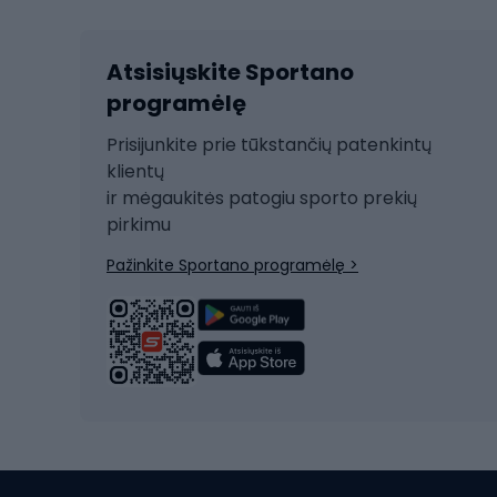
Kalnų slidinėjimas
Dvirač
Slidinėjimas bėgte
Atsisiųskite Sportano
Dvirač
Ski touring
programėlę
Dvirač
Snieglentė
Prisijunkite prie tūkstančių patenkintų
Dvirač
Čiuožimas
klientų
Dvirač
ir mėgaukitės patogiu sporto prekių
Rogės
Dvira
pirkimu
Žygio batai
Dvirač
Pažinkite Sportano programėlę >
Alpinizmo batai
Turistiniai batai
Dvir
Vandens sportai
Dvirač
Dvirač
Maudymosi kostiumėliai
Dvirač
Baidarės
Kėdut