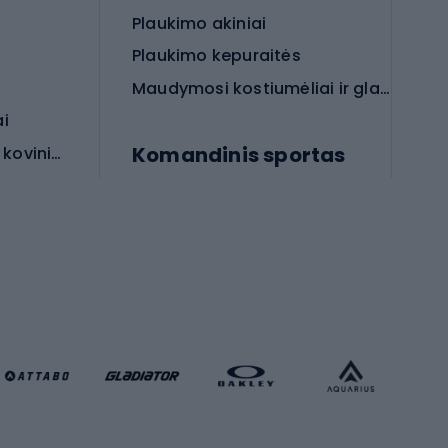
Plaukimo akiniai
Plaukimo kepuraitės
Maudymosi kostiumėliai ir glaudės
ai
Komandinis sportas
Apsauginės priemonės koviniam sportui
rai
Futbolo bateliai
Futbolo kamuoliai
Rankinio bateliai
Futbolo vartai
Futbolo apranga
Krepšinio apranga
Sporto salė ir fitnesas