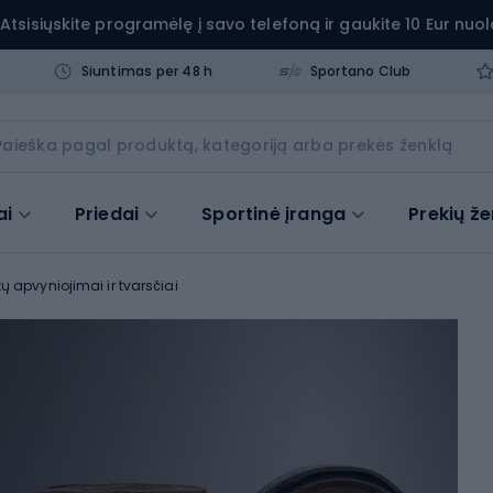
Atsisiųskite programėlę į savo telefoną ir gaukite 10 Eur nuol
Siuntimas per 48 h
Sportano Club
ai
Priedai
Sportinė įranga
Prekių že
ų apvyniojimai ir tvarsčiai