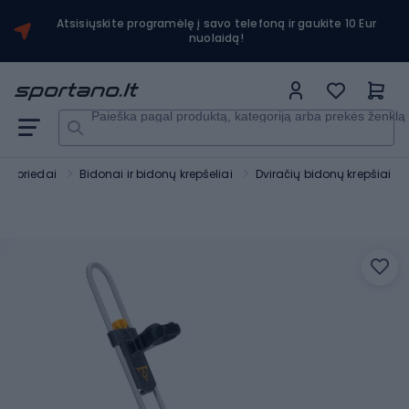
Atsisiųskite programėlę į savo telefoną ir gaukite 10 Eur
nuolaidą!
Paieška pagal produktą, kategoriją arba prekės ženklą
čių priedai
Bidonai ir bidonų krepšeliai
Dviračių bidonų krepšiai