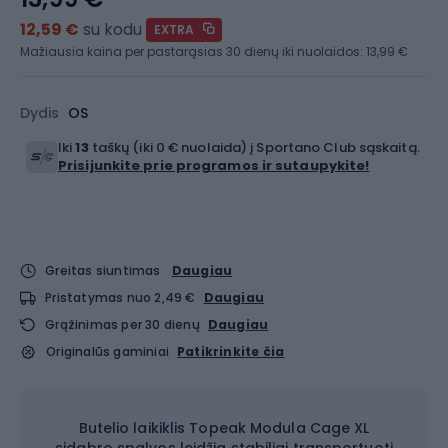
12,59 €
su kodu
EXTRA
Mažiausia kaina per pastarąsias 30 dienų iki nuolaidos:
13,99 €
Dydis
OS
Iki
13
taškų (iki 0 € nuolaida) į Sportano Club sąskaitą.
Prisijunkite prie programos ir sutaupykite!
Greitas siuntimas
Daugiau
Pristatymas nuo 2,49 €
Daugiau
Grąžinimas per 30 dienų
Daugiau
Originalūs gaminiai
Patikrinkite čia
Butelio laikiklis Topeak Modula Cage XL