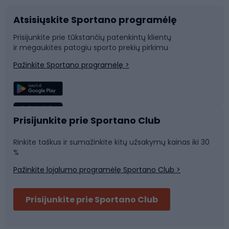
Atsisiųskite Sportano programėlę
Dviračių dalys
Rogutės ir čiuožynės
Prisijunkite prie tūkstančių patenkintų klientų
ir mėgaukitės patogiu sporto prekių pirkimu
Laipiojimas
Snieglenčių sportas
Pažinkite Sportano programėlę >
Žvejyba
Plaukimas
Sportinė medicina
Komandinis sportas
Prisijunkite prie Sportano Club
Rinkite taškus ir sumažinkite kitų užsakymų kainas iki 30
Sporto salė ir fitnesas
%
Pažinkite lojalumo programėlę Sportano Club >
Dviračių šalmai
Prisijunkite prie Sportano Club
Ski touring