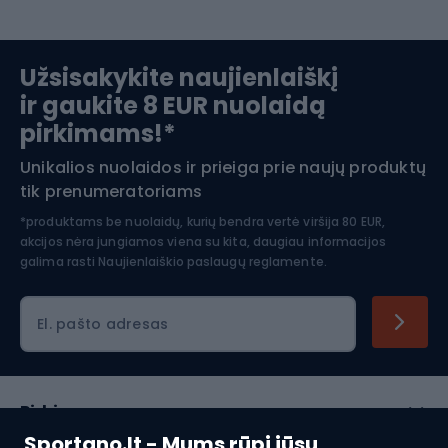
Slidinėjimas
Užsisakykite naujienlaiškį
ir gaukite 8 EUR nuolaidą
Apranga žiemos sportui
pirkimams!*
Unikalios nuolaidos ir prieiga prie naujų produktų
Šiaurietiškas ėjimas
tik prenumeratoriams
*produktams be nuolaidų, kurių bendra vertė viršija 80 EUR,
akcijos nėra jungiamos viena su kita, daugiau informacijos
galima rasti
Naujienlaiškio paslaugų reglamente.
El. pašto adresas
Pirkimas
Sportano.lt - Mums rūpi jūsų