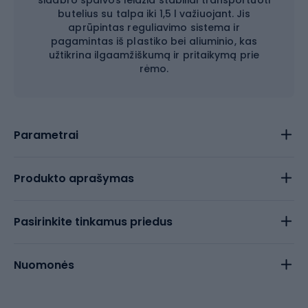
sidabro spalvos leidžia stabiliai transportuoti
butelius su talpa iki 1,5 l važiuojant. Jis
aprūpintas reguliavimo sistema ir
pagamintas iš plastiko bei aliuminio, kas
užtikrina ilgaamžiškumą ir pritaikymą prie
rėmo.
Parametrai
Produkto aprašymas
Pasirinkite tinkamus priedus
Nuomonės