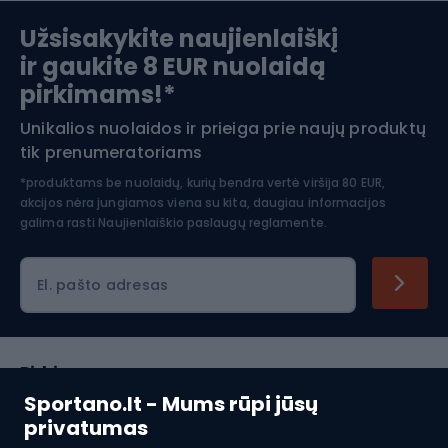
Slidinėjimas
Užsisakykite naujienlaiškį
ir gaukite 8 EUR nuolaidą
Apranga žiemos sportui
pirkimams!*
Unikalios nuolaidos ir prieiga prie naujų produktų
Šiaurietiškas ėjimas
tik prenumeratoriams
*produktams be nuolaidų, kurių bendra vertė viršija 80 EUR,
akcijos nėra jungiamos viena su kita, daugiau informacijos
galima rasti
Naujienlaiškio paslaugų reglamente.
El. pašto adresas
Pirkimas
Sportano.lt - Mums rūpi jūsų
Klientų aptarnavimas
privatumas