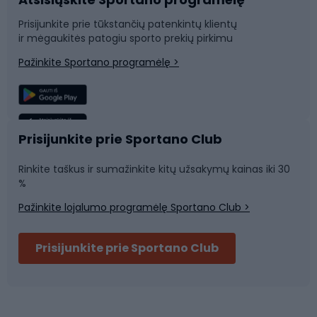
Dviračių dalys
Rogutės ir čiuožynės
Prisijunkite prie tūkstančių patenkintų klientų
ir mėgaukitės patogiu sporto prekių pirkimu
Laipiojimas
Snieglenčių sportas
Pažinkite Sportano programėlę >
Žvejyba
Plaukimas
Sportinė medicina
Komandinis sportas
Prisijunkite prie Sportano Club
Rinkite taškus ir sumažinkite kitų užsakymų kainas iki 30
Sporto salė ir fitnesas
%
Pažinkite lojalumo programėlę Sportano Club >
Dviračių šalmai
Prisijunkite prie Sportano Club
Ski touring