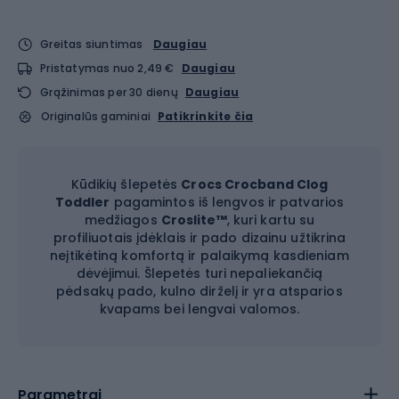
Greitas siuntimas
Daugiau
Pristatymas nuo 2,49 €
Daugiau
Grąžinimas per 30 dienų
Daugiau
Originalūs gaminiai
Patikrinkite čia
Kūdikių šlepetės
Crocs Crocband Clog
Toddler
pagamintos iš lengvos ir patvarios
medžiagos
Croslite™
, kuri kartu su
profiliuotais įdėklais ir pado dizainu užtikrina
neįtikėtiną komfortą ir palaikymą kasdieniam
dėvėjimui. Šlepetės turi nepaliekančią
pėdsakų pado, kulno dirželį ir yra atsparios
kvapams bei lengvai valomos.
Parametrai