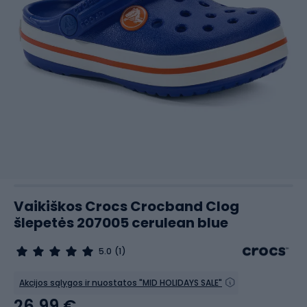
Vaikiškos Crocs Crocband Clog
šlepetės 207005 cerulean blue
5.0
(1)
Akcijos sąlygos ir nuostatos "MID HOLIDAYS SALE"
26,99 €