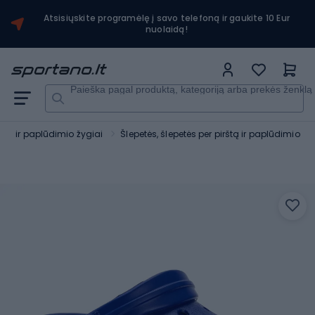
Atsisiųskite programėlę į savo telefoną ir gaukite 10 Eur
nuolaidą!
Paieška pagal produktą, kategoriją arba prekės ženklą
as ir paplūdimio žygiai
Šlepetės, šlepetės per pirštą ir paplūdimio b