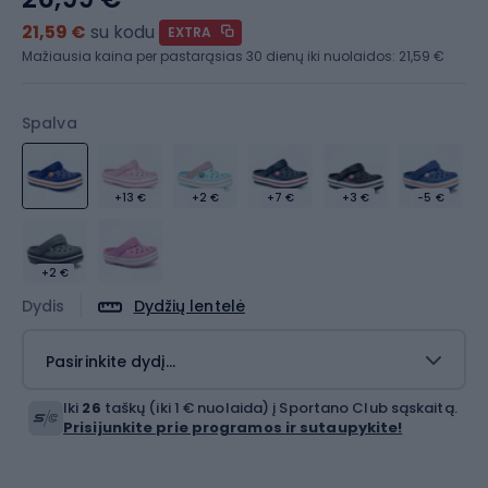
21,59 €
su kodu
EXTRA
Mažiausia kaina per pastarąsias 30 dienų iki nuolaidos:
21,59 €
Spalva
+13 €
+2 €
+7 €
+3 €
-5 €
+2 €
Dydis
Dydžių lentelė
Pasirinkite dydį...
Iki
26
taškų (iki 1 € nuolaida) į Sportano Club sąskaitą.
Prisijunkite prie programos ir sutaupykite!