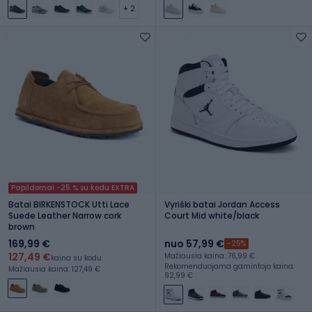
+ 2
Papildomai -25 % su kodu EXTRA
Batai BIRKENSTOCK Utti Lace
Vyriški batai Jordan Access
Suede Leather Narrow cork
Court Mid white/black
brown
169,99 €
nuo 57,99 €
-25%
127,49 €
Mažiausia kaina: 76,99 €
kaina su kodu
Rekomenduojama gamintojo kaina:
Mažiausia kaina: 127,49 €
92,99 €