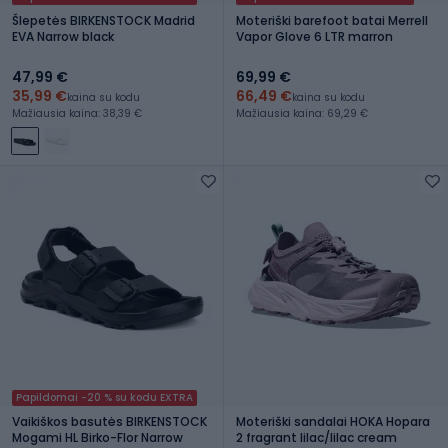
Šlepetės BIRKENSTOCK Madrid
Moteriški barefoot batai Merrell
EVA Narrow black
Vapor Glove 6 LTR marron
47,99 €
69,99 €
35,99 €
66,49 €
kaina su kodu
kaina su kodu
Mažiausia kaina: 38,39 €
Mažiausia kaina: 69,29 €
Papildomai -20 % su kodu EXTRA
Vaikiškos basutės BIRKENSTOCK
Moteriški sandalai HOKA Hopara
Mogami HL Birko-Flor Narrow
2 fragrant lilac/lilac cream