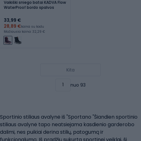
Vaikiški sniego batai KADVA Flow
WaterProof bordo spalvos
33,99 €
28,89 €
kaina su kodu
Mažiausia kaina: 32,29 €
Kita
nuo 93
Sportinio stiliaus avalynė iš "Sportano "Šiandien sportinio
stiliaus avalynė tapo neatsiejama kasdienio garderobo
dalimi, nes puikiai derina stilių, patogumą ir
funkcionalumą. Iš pradžių sukurta sportinei veiklai, ši