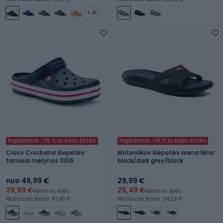
+ 16
Papildomai -20 % su kodu EXTRA
Papildomai -15 % su kodu EXTRA
Crocs Crocband šlepetės
Moteriškos šlepetės arena Nina
tamsiai mėlynos 11016
black/dark grey/black
nuo 49,99 €
29,99 €
39,99 €
25,49 €
kaina su kodu
kaina su kodu
Mažiausia kaina: 42,49 €
Mažiausia kaina: 24,29 €