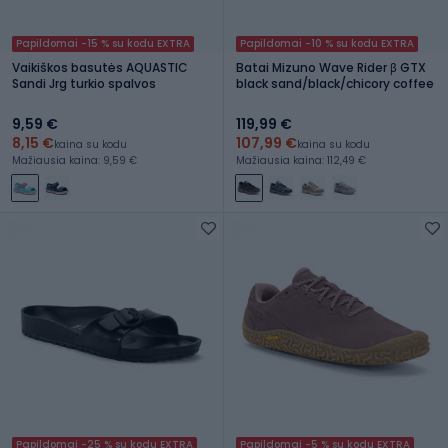
Papildomai -15 % su kodu EXTRA
Papildomai -10 % su kodu EXTRA
Vaikiškos basutės AQUASTIC
Batai Mizuno Wave Rider β GTX
Sandi Jrg turkio spalvos
black sand/black/chicory coffee
9,59 €
119,99 €
8,15 €
107,99 €
kaina su kodu
kaina su kodu
Mažiausia kaina: 9,59 €
Mažiausia kaina: 112,49 €
Papildomai -25 % su kodu EXTRA
Papildomai -5 % su kodu EXTRA