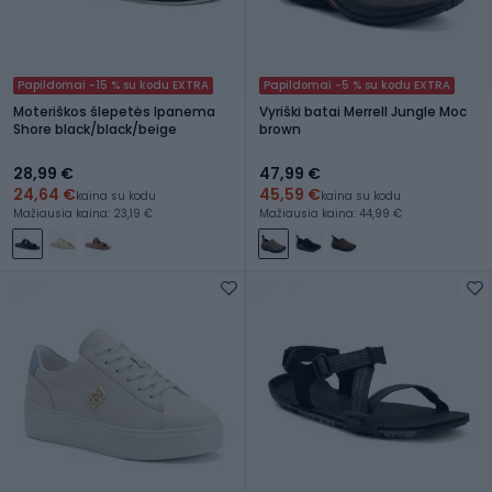
Papildomai -15 % su kodu EXTRA
Papildomai -5 % su kodu EXTRA
Moteriškos šlepetės Ipanema
Vyriški batai Merrell Jungle Moc
Shore black/black/beige
brown
28,99 €
47,99 €
24,64 €
45,59 €
kaina su kodu
kaina su kodu
Mažiausia kaina: 23,19 €
Mažiausia kaina: 44,99 €