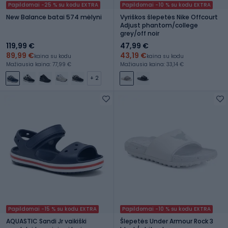
Papildomai -25 % su kodu EXTRA
Papildomai -10 % su kodu EXTRA
New Balance batai 574 mėlyni
Vyriškos šlepetės Nike Offcourt
Adjust phantom/college
grey/off noir
119,99 €
47,99 €
89,99 €
43,19 €
kaina su kodu
kaina su kodu
Mažiausia kaina: 77,99 €
Mažiausia kaina: 33,14 €
+ 2
Papildomai -15 % su kodu EXTRA
Papildomai -10 % su kodu EXTRA
AQUASTIC Sandi Jr vaikiški
Šlepetės Under Armour Rock 3