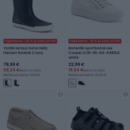
Papildomai -25 % su kodu EXTRA
Papildomai -15 % su kodu EXTRA
Vyriški lietaus batai Helly
Moteriški sportbačiai Lee
Hansen Nordvik 2 navy
Cooper LCW-26-44-4480LA
white
78,99 €
22,99 €
59,24 €
19,54 €
kaina su kodu
kaina su kodu
Mažiausia kaina: 51,34 €
Mažiausia kaina: 20,39 €