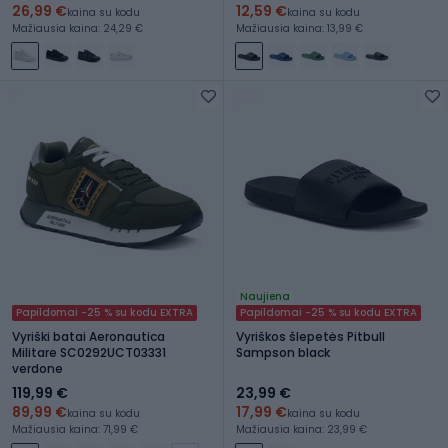
26,99 €
12,59 €
kaina su kodu
kaina su kodu
Mažiausia kaina: 24,29 €
Mažiausia kaina: 13,99 €
Naujiena
Papildomai -25 % su kodu EXTRA
Papildomai -25 % su kodu EXTRA
Vyriški batai Aeronautica
Vyriškos šlepetės Pitbull
Militare SC0292UCT03331
Sampson black
verdone
119,99 €
23,99 €
89,99 €
17,99 €
kaina su kodu
kaina su kodu
Mažiausia kaina: 71,99 €
Mažiausia kaina: 23,99 €