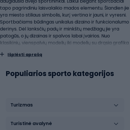
daugiausia avėjo sportininkai. Laikui bėgant sportbačiai
tapo pagrindiniu laisvalaikio mados elementu. Šiandien jie
yra miesto stiliaus simbolis, kurį vertina ir jauni, ir vyresni.
Sportbačiams būdingas unikalus dizaino ir funkcionalumo
derinys. Dėl lanksčių padų ir minkštų medžiagų jie yra
patogūs, o jų dizainas ir spalvos labai įvairios. Nuo
klasikinių, vienspalvių modelių iki modelių su drąsia grafika
ir medžiagų deriniais - sportbačiai leidžia išreikšti
Išplėsti aprašą
individualų stilių. Sportbačiai puikiai dera prie įvairios
aprangos - nuo laisvalaikio džinsų iki elegantiškų sijonų ir
suknelių. Jie nepakeičiami kuriant neformalius, bet
Populiarios sporto kategorijos
stilingus ansamblius, kartu yra patogus pasirinkimas
kasdieniam nešiojimui.bateliai ir sportbačiaiBateliai ir
sportbačiai, klasika tarp sportinio stiliaus avalynės,
šiuolaikinėje madoje atgijo naujam gyvenimui. Dėl savo
Turizmas
paprastos, bet stilingos formos jie yra nesenstantis
pasirinkimas įvairaus amžiaus žmonėms. Iš pradžių
sukurti kaip sportinė avalynė, sportbačiai ir sportbačiai
Turistinė avalynė
greitai išpopuliarėjo ne tik žaidimo aikštelėse ir kortuose.