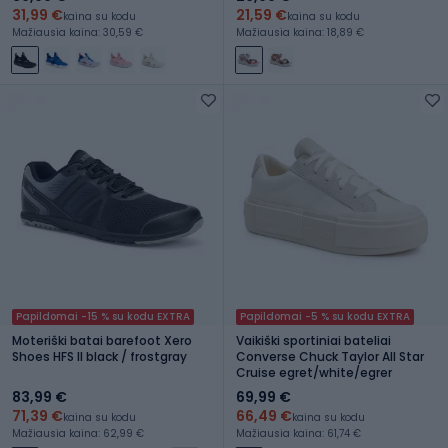
31,99 €
21,59 €
kaina su kodu
kaina su kodu
Mažiausia kaina: 30,59 €
Mažiausia kaina: 18,89 €
Papildomai -15 % su kodu EXTRA
Papildomai -5 % su kodu EXTRA
Moteriški batai barefoot Xero
Vaikiški sportiniai bateliai
Shoes HFS II black / frostgray
Converse Chuck Taylor All Star
Cruise egret/white/egrer
83,99 €
69,99 €
71,39 €
66,49 €
kaina su kodu
kaina su kodu
Mažiausia kaina: 62,99 €
Mažiausia kaina: 61,74 €