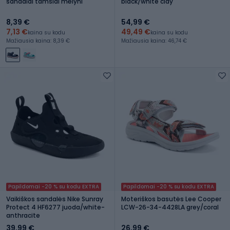
sandalai tamsiai mėlyni
black/white clay
8,39 €
54,99 €
7,13 €
49,49 €
kaina su kodu
kaina su kodu
Mažiausia kaina: 8,39 €
Mažiausia kaina: 46,74 €
Papildomai -20 % su kodu EXTRA
Papildomai -20 % su kodu EXTRA
Vaikiškos sandalės Nike Sunray
Moteriškos basutės Lee Cooper
Protect 4 HF6277 juoda/white-
LCW-26-34-4428LA grey/coral
anthracite
39,99 €
26,99 €