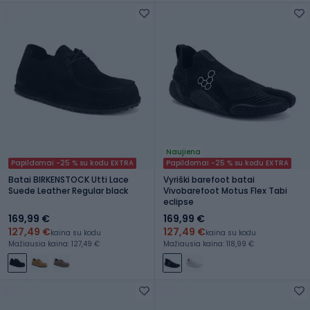
Naujiena
Papildomai -25 % su kodu EXTRA
Papildomai -25 % su kodu EXTRA
Batai BIRKENSTOCK Utti Lace
Vyriški barefoot batai
Suede Leather Regular black
Vivobarefoot Motus Flex Tabi
eclipse
169,99 €
169,99 €
127,49 €
127,49 €
kaina su kodu
kaina su kodu
Mažiausia kaina: 127,49 €
Mažiausia kaina: 118,99 €