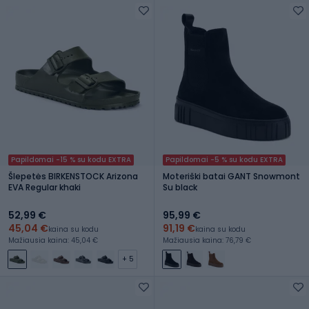
Papildomai -15 % su kodu EXTRA
Papildomai -5 % su kodu EXTRA
Šlepetės BIRKENSTOCK Arizona
Moteriški batai GANT Snowmont
EVA Regular khaki
Su black
52,99 €
95,99 €
45,04 €
91,19 €
kaina su kodu
kaina su kodu
Mažiausia kaina: 45,04 €
Mažiausia kaina: 76,79 €
+ 5