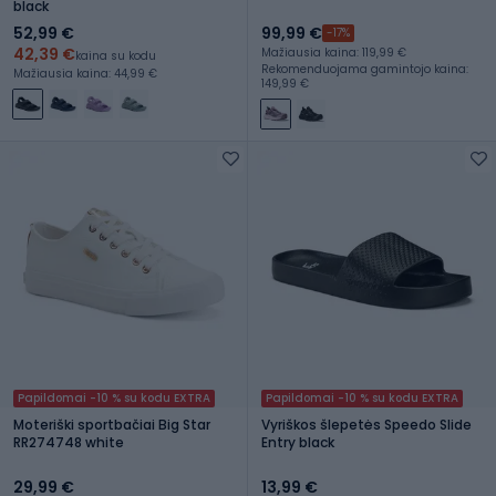
black
52,99 €
99,99 €
-17%
42,39 €
Mažiausia kaina: 119,99 €
kaina su kodu
Rekomenduojama gamintojo kaina:
Mažiausia kaina: 44,99 €
149,99 €
Papildomai -10 % su kodu EXTRA
Papildomai -10 % su kodu EXTRA
Moteriški sportbačiai Big Star
Vyriškos šlepetės Speedo Slide
RR274748 white
Entry black
29,99 €
13,99 €