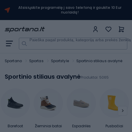
Atsisiųskite programėlę į savo telefoną ir gaukite 10 Eur
nuolaidą!
Paieška pagal produktą, kategoriją arba prekės ženklą
Sportano
Sportas
Sportstyle
Sportinio stiliaus avalynė
Sportinio stiliaus avalynė
Produktai:
5065
Barefoot
Žieminiai batai
Espadrilės
Pusbačiai