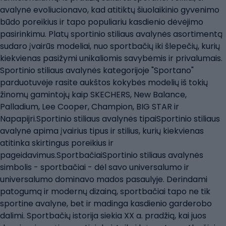
avalynė evoliucionavo, kad atitiktų šiuolaikinio gyvenimo
būdo poreikius ir tapo populiariu kasdienio dėvėjimo
pasirinkimu. Platų sportinio stiliaus avalynės asortimentą
sudaro įvairūs modeliai, nuo sportbačių iki šlepečių, kurių
kiekvienas pasižymi unikaliomis savybėmis ir privalumais.
Sportinio stiliaus avalynės kategorijoje "Sportano"
parduotuvėje rasite aukštos kokybės modelių iš tokių
žinomų gamintojų kaip SKECHERS, New Balance,
Palladium, Lee Cooper, Champion, BIG STAR ir
Napapijri.Sportinio stiliaus avalynės tipaiSportinio stiliaus
avalynė apima įvairius tipus ir stilius, kurių kiekvienas
atitinka skirtingus poreikius ir
pageidavimus.SportbačiaiSportinio stiliaus avalynės
simbolis - sportbačiai - dėl savo universalumo ir
universalumo dominavo mados pasaulyje. Derindami
patogumą ir modernų dizainą, sportbačiai tapo ne tik
sportine avalyne, bet ir madinga kasdienio garderobo
dalimi. Sportbačių istorija siekia XX a. pradžią, kai juos