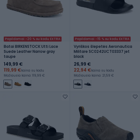
Papildomai -20 % su kodu EXTRA
Papildomai -15 % su kodu EXTRA
Batai BIRKENSTOCK Utti Lace
Vyriškos šlepetės Aeronautica
Suede Leather Narrow gray
Militare SC0242UCT03337 jet
taupe
black
149,99 €
26,99 €
119,99 €
22,94 €
kaina su kodu
kaina su kodu
Mažiausia kaina: 119,99 €
Mažiausia kaina: 21,59 €