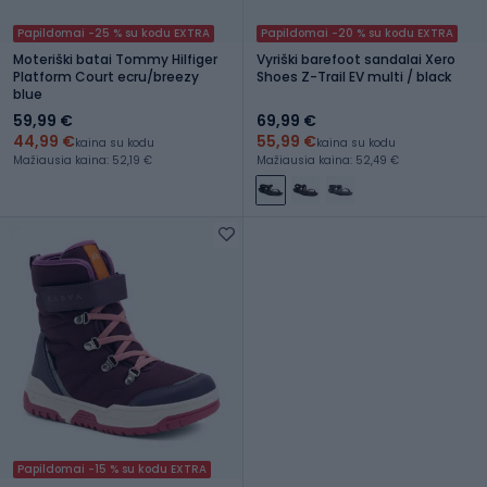
Papildomai -25 % su kodu EXTRA
Papildomai -20 % su kodu EXTRA
Moteriški batai Tommy Hilfiger
Vyriški barefoot sandalai Xero
Platform Court ecru/breezy
Shoes Z-Trail EV multi / black
blue
59,99 €
69,99 €
44,99 €
55,99 €
kaina su kodu
kaina su kodu
Mažiausia kaina: 52,19 €
Mažiausia kaina: 52,49 €
Papildomai -15 % su kodu EXTRA