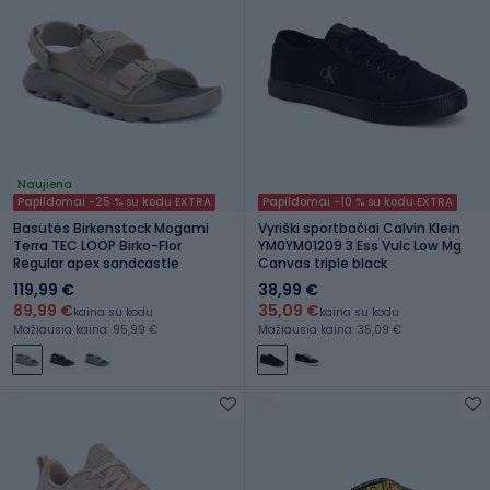
Naujiena
Papildomai -25 % su kodu EXTRA
Papildomai -10 % su kodu EXTRA
Basutės Birkenstock Mogami
Vyriški sportbačiai Calvin Klein
Terra TEC LOOP Birko-Flor
YM0YM01209 3 Ess Vulc Low Mg
Regular apex sandcastle
Canvas triple black
119,99 €
38,99 €
89,99 €
35,09 €
kaina su kodu
kaina su kodu
Mažiausia kaina: 95,99 €
Mažiausia kaina: 35,09 €