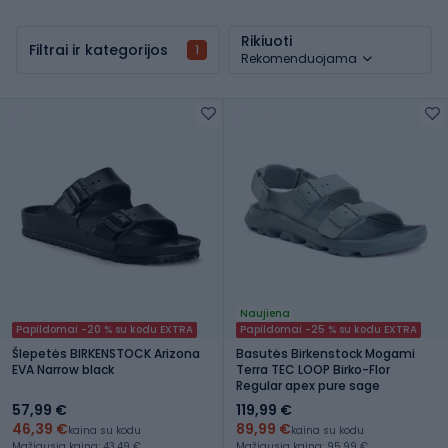
Rikiuoti
Filtrai ir kategorijos
1
Rekomenduojama
Naujiena
Papildomai -20 % su kodu EXTRA
Papildomai -25 % su kodu EXTRA
Šlepetės BIRKENSTOCK Arizona
Basutės Birkenstock Mogami
EVA Narrow black
Terra TEC LOOP Birko-Flor
Regular apex pure sage
57,99 €
119,99 €
46,39 €
89,99 €
kaina su kodu
kaina su kodu
Mažiausia kaina: 43,49 €
Mažiausia kaina: 95,99 €