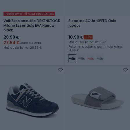
Papildomai -5 % su kodu EXTRA
Vaikiškos basutės BIRKENSTOCK
Šlepetės AQUA-SPEED Oslo
Milano Essentials EVA Narrow
juodos
black
28,99 €
10,99 €
-15%
27,54 €
Mažiausia kaina: 12,99 €
kaina su kodu
Rekomenduojama gamintojo kaina:
Mažiausia kaina: 28,99 €
14,99 €