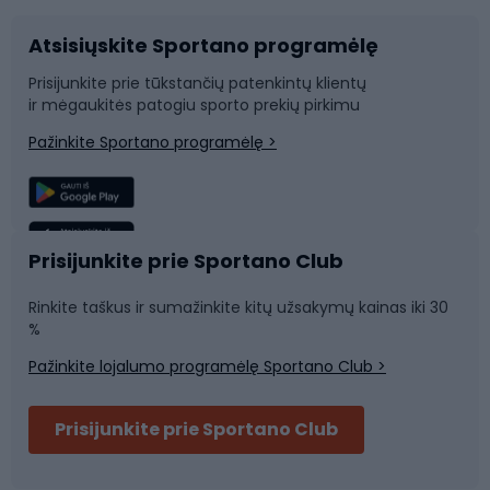
Atsisiųskite Sportano programėlę
Dviračių dalys
Rogutės ir čiuožynės
Prisijunkite prie tūkstančių patenkintų klientų
ir mėgaukitės patogiu sporto prekių pirkimu
Laipiojimas
Snieglenčių sportas
Pažinkite Sportano programėlę >
Žvejyba
Plaukimas
Sportinė medicina
Komandinis sportas
Prisijunkite prie Sportano Club
Rinkite taškus ir sumažinkite kitų užsakymų kainas iki 30
Sporto salė ir fitnesas
%
Pažinkite lojalumo programėlę Sportano Club >
Dviračių šalmai
Prisijunkite prie Sportano Club
Ski touring