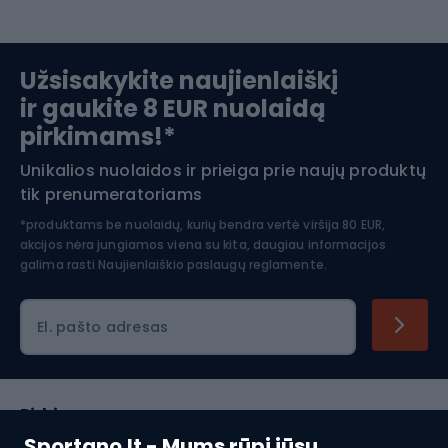
Slidinėjimas
Užsisakykite naujienlaiškį
ir gaukite 8 EUR nuolaidą
Apranga žiemos sportui
pirkimams!*
Unikalios nuolaidos ir prieiga prie naujų produktų
Šiaurietiškas ėjimas
tik prenumeratoriams
*produktams be nuolaidų, kurių bendra vertė viršija 80 EUR,
akcijos nėra jungiamos viena su kita, daugiau informacijos
galima rasti
Naujienlaiškio paslaugų reglamente.
El. pašto adresas
Pirkimas
Sportano.lt - Mums rūpi jūsų