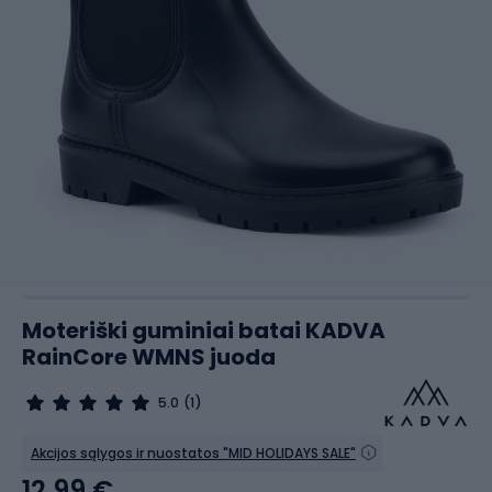
Moteriški guminiai batai KADVA
RainCore WMNS juoda
5.0
(1)
Akcijos sąlygos ir nuostatos "MID HOLIDAYS SALE"
12,99 €