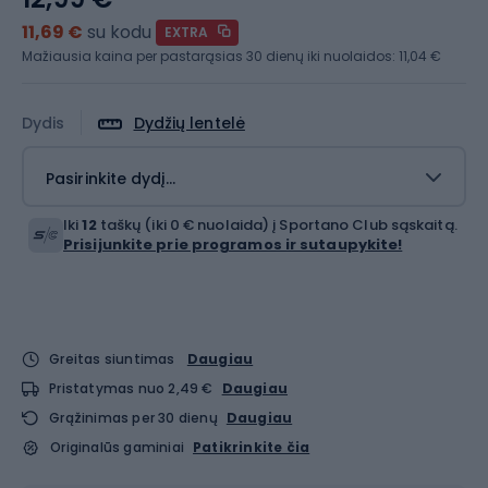
11,69 €
su kodu
EXTRA
Mažiausia kaina per pastarąsias 30 dienų iki nuolaidos:
11,04 €
Dydis
Dydžių lentelė
Pasirinkite dydį...
Iki
12
taškų (iki 0 € nuolaida) į Sportano Club sąskaitą.
Prisijunkite prie programos ir sutaupykite!
Greitas siuntimas
Daugiau
Pristatymas nuo 2,49 €
Daugiau
Grąžinimas per 30 dienų
Daugiau
Originalūs gaminiai
Patikrinkite čia