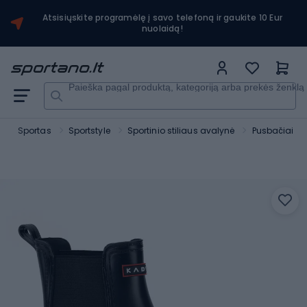
Atsisiųskite programėlę į savo telefoną ir gaukite 10 Eur
nuolaidą!
Paieška pagal produktą, kategoriją arba prekės ženklą
o
Sportas
Sportstyle
Sportinio stiliaus avalynė
Pusbačiai