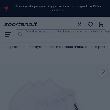
Atsisiųskite programėlę į savo telefoną ir gaukite 10 Eur
nuolaidą!
Paieška pagal produktą, kategoriją arba prekės ženklą
no
Sportas
Sportstyle
Sportinio stiliaus drabužiai
Kojinės