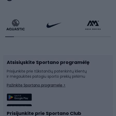
Dviračiai
Čiuožimas
Dviratininkų apranga
Rakečių sportas
Dviračių priedai
Dviračių batai
Atsisiųskite Sportano programėlę
Dviračių dalys
Rogutės ir čiuožynės
Prisijunkite prie tūkstančių patenkintų klientų
ir mėgaukitės patogiu sporto prekių pirkimu
Laipiojimas
Snieglenčių sportas
Pažinkite Sportano programėlę >
Žvejyba
Plaukimas
Sportinė medicina
Komandinis sportas
Prisijunkite prie Sportano Club