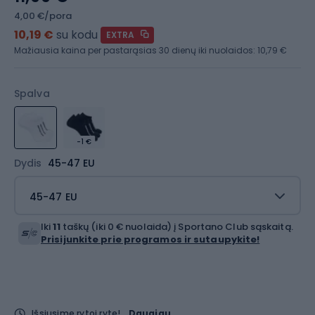
4,00 €/pora
10,19 €
su kodu
EXTRA
Mažiausia kaina per pastarąsias 30 dienų iki nuolaidos:
10,79 €
Spalva
-1 €
Dydis
45-47 EU
45-47 EU
Iki
11
taškų (iki 0 € nuolaida) į Sportano Club sąskaitą.
Prisijunkite prie programos ir sutaupykite!
Išsiųsime rytoj ryte!
Daugiau