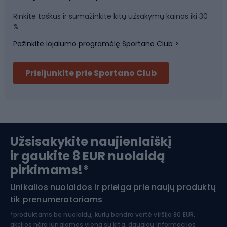
Rinkite taškus ir sumažinkite kitų užsakymų kainas iki 30
Sporto salė ir fitnesas
%
Pažinkite lojalumo programėlę Sportano Club >
Dviračių šalmai
Prisijunkite prie Sportano Club
Ski touring
Slidinėjimas
Užsisakykite naujienlaiškį
ir gaukite 8 EUR nuolaidą
Apranga žiemos sportui
pirkimams!*
Unikalios nuolaidos ir prieiga prie naujų produktų
Šiaurietiškas ėjimas
tik prenumeratoriams
*produktams be nuolaidų, kurių bendra vertė viršija 80 EUR,
akcijos nėra jungiamos viena su kita, daugiau informacijos