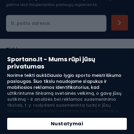
galima rasti
Naujienlaiškio paslaugų reglamente.
El. pašto adresas
Pirkimas
Sportano.lt - Mums rūpi jūsų
Klientų aptarnavimas
privatumas
Norime teikti aukščiausio lygio sporto meistriškumo
Reglamentai
paslaugas. Šiuo tikslu naudojame slapukus ir
mobiliosios reklamos identifikatorius, kad
Apie mus
užtikrintume tinkamą svetainės veikimą, o gavę jūsų
sutikimą - ir analizės bei reklamos suasmeninimo
tikslais, t. y. rodydami suasmenintą turinį ir jūsų
interesams pritaikytas reklamas bei matuodami jų
Pristatymas į:
LT
efektyvumą. Slapukai ir mobiliosios reklamos
Pridėti į krepšelį
identifikatoriai gali būti naudojami tiek suasmenintai,
Nustatymai
tiek neasmeninei reklamai - priklausomai nuo jūsų