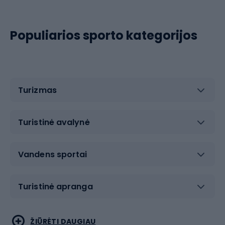
Populiarios sporto kategorijos
Turizmas
Turistinė avalynė
Vandens sportai
Turistinė apranga
Bėgimas
Koviniai sportai
ŽIŪRĖTI DAUGIAU