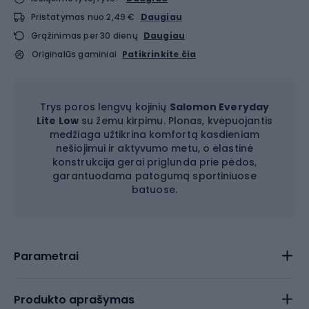
Pristatymas nuo 2,49 €
Daugiau
Grąžinimas per 30 dienų
Daugiau
Originalūs gaminiai
Patikrinkite čia
Trys poros lengvų kojinių
Salomon Everyday
Lite Low
su žemu kirpimu. Plonas, kvėpuojantis
medžiaga užtikrina komfortą kasdieniam
nešiojimui ir aktyvumo metu, o elastinė
konstrukcija gerai priglunda prie pėdos,
garantuodama patogumą sportiniuose
batuose.
Parametrai
Produkto aprašymas