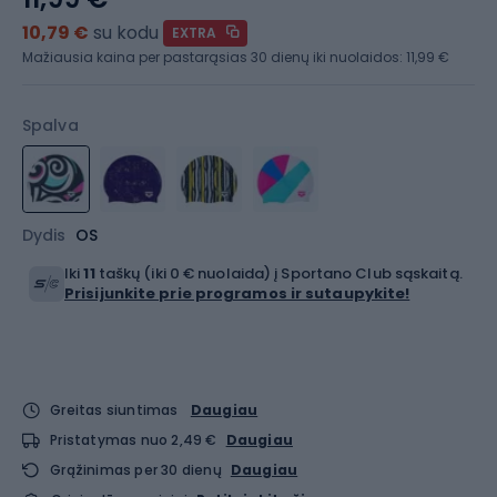
10,79 €
su kodu
EXTRA
Mažiausia kaina per pastarąsias 30 dienų iki nuolaidos:
11,99 €
Spalva
Dydis
OS
Iki
11
taškų (iki 0 € nuolaida) į Sportano Club sąskaitą.
Prisijunkite prie programos ir sutaupykite!
Greitas siuntimas
Daugiau
Pristatymas nuo 2,49 €
Daugiau
Grąžinimas per 30 dienų
Daugiau