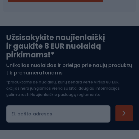
Ski touring
Slidinėjimas
Užsisakykite naujienlaiškį
ir gaukite 8 EUR nuolaidą
Apranga žiemos sportui
pirkimams!*
Unikalios nuolaidos ir prieiga prie naujų produktų
Šiaurietiškas ėjimas
tik prenumeratoriams
*produktams be nuolaidų, kurių bendra vertė viršija 80 EUR,
akcijos nėra jungiamos viena su kita, daugiau informacijos
galima rasti
Naujienlaiškio paslaugų reglamente.
El. pašto adresas