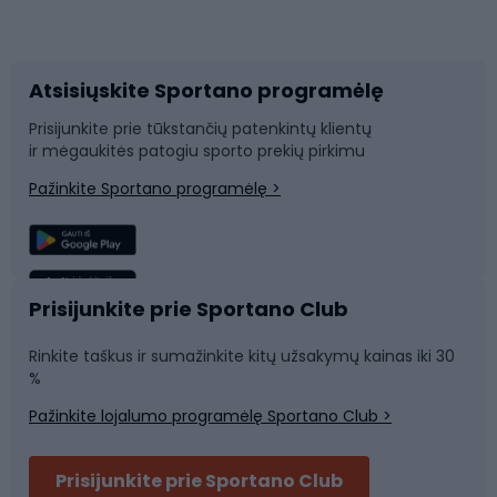
Dviračių priedai
Dviračių batai
Atsisiųskite Sportano programėlę
Dviračių dalys
Rogutės ir čiuožynės
Prisijunkite prie tūkstančių patenkintų klientų
ir mėgaukitės patogiu sporto prekių pirkimu
Laipiojimas
Snieglenčių sportas
Pažinkite Sportano programėlę >
Žvejyba
Plaukimas
Sportinė medicina
Komandinis sportas
Prisijunkite prie Sportano Club
Rinkite taškus ir sumažinkite kitų užsakymų kainas iki 30
Sporto salė ir fitnesas
%
Pažinkite lojalumo programėlę Sportano Club >
Dviračių šalmai
Prisijunkite prie Sportano Club