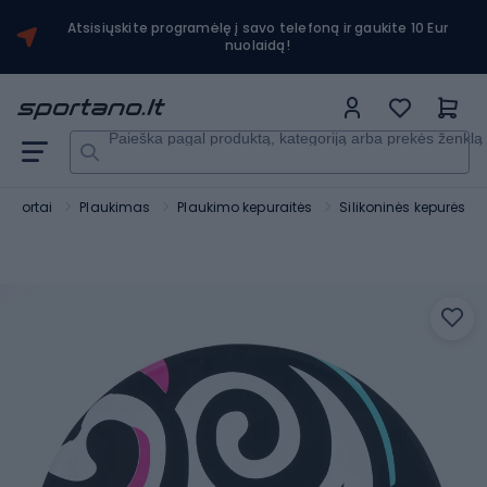
Atsisiųskite programėlę į savo telefoną ir gaukite 10 Eur
nuolaidą!
Paieška pagal produktą, kategoriją arba prekės ženklą
sportai
Plaukimas
Plaukimo kepuraitės
Silikoninės kepurės