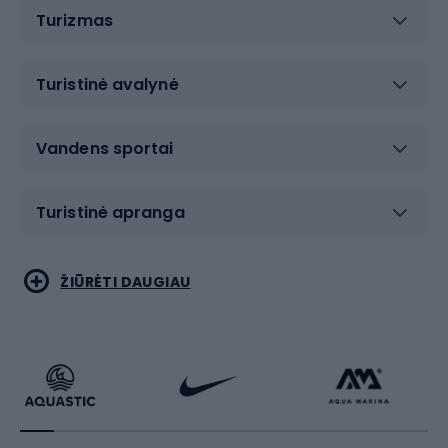
Turizmas
Turistinė avalynė
Vandens sportai
Turistinė apranga
Bėgimas
Koviniai sportai
ŽIŪRĖTI DAUGIAU
Dviračiai
Čiuožimas
Dviratininkų apranga
Rakečių sportas