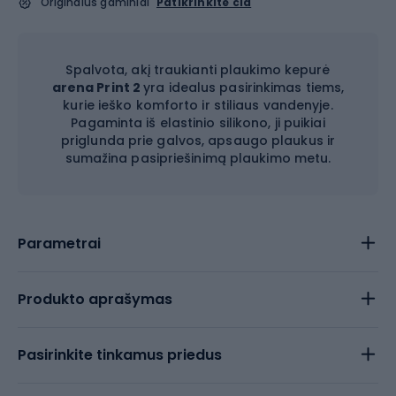
Originalūs gaminiai
Patikrinkite čia
Spalvota, akį traukianti plaukimo kepurė
arena Print 2
yra idealus pasirinkimas tiems,
kurie ieško komforto ir stiliaus vandenyje.
Pagaminta iš elastinio silikono, ji puikiai
priglunda prie galvos, apsaugo plaukus ir
sumažina pasipriešinimą plaukimo metu.
Parametrai
Produkto aprašymas
Pasirinkite tinkamus priedus