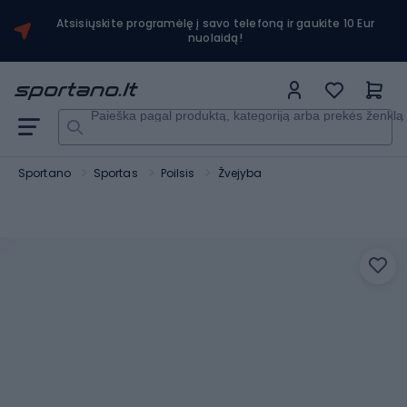
Atsisiųskite programėlę į savo telefoną ir gaukite 10 Eur
nuolaidą!
Paieška pagal produktą, kategoriją arba prekės ženklą
Sportano
Sportas
Poilsis
Žvejyba