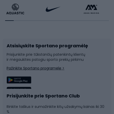
Dviratininkų apranga
Rakečių sportas
Dviračių priedai
Dviračių batai
Atsisiųskite Sportano programėlę
Dviračių dalys
Rogutės ir čiuožynės
Prisijunkite prie tūkstančių patenkintų klientų
ir mėgaukitės patogiu sporto prekių pirkimu
Laipiojimas
Snieglenčių sportas
Pažinkite Sportano programėlę >
Žvejyba
Plaukimas
Sportinė medicina
Komandinis sportas
Prisijunkite prie Sportano Club
Rinkite taškus ir sumažinkite kitų užsakymų kainas iki 30
Sporto salė ir fitnesas
%