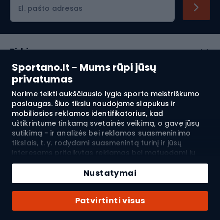
El. pašto adresas
Pirkimas
Sportano.lt - Mums rūpi jūsų
Klientų aptarnavimas
privatumas
Norime teikti aukščiausio lygio sporto meistriškumo
Reglamentai
paslaugas. Šiuo tikslu naudojame slapukus ir
mobiliosios reklamos identifikatorius, kad
Apie mus
užtikrintume tinkamą svetainės veikimą, o gavę jūsų
sutikimą - ir analizės bei reklamos suasmeninimo
tikslais, t. y. rodydami suasmenintą turinį ir jūsų
interesams pritaikytas reklamas bei matuodami jų
Pristatymas į:
LT
efektyvumą. Slapukai ir mobiliosios reklamos
identifikatoriai gali būti naudojami tiek suasmenintai,
Nustatymai
tiek neasmeninei reklamai - priklausomai nuo jūsų
pateiktų sutikimų. Jei spustelėsite „Priimti viską“,
© 2026 Sportano
Patvirtinti visus
sutinkate, kad SPORTANO.COM Sp. z o.o. ir jos patikimi
partneriai tvarkytų jūsų asmens duomenis, įskaitant