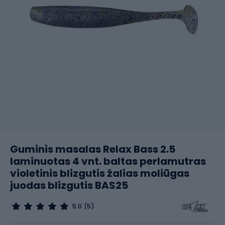
Guminis masalas Relax Bass 2.5
laminuotas 4 vnt. baltas perlamutras
violetinis blizgutis žalias moliūgas
juodas blizgutis BAS25
5.0
(5)
Dydis
2.5 / 6.3 cm