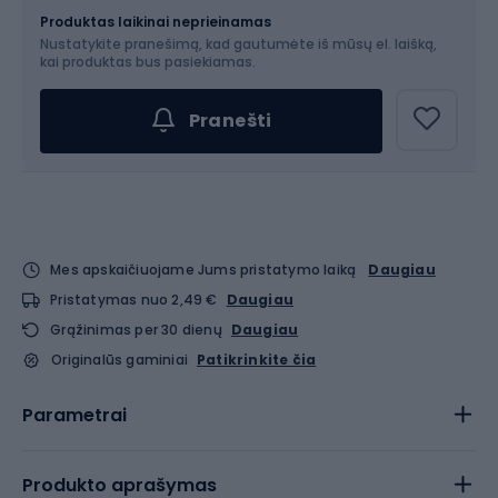
Produktas laikinai neprieinamas
Nustatykite pranešimą, kad gautumėte iš mūsų el. laišką,
kai produktas bus pasiekiamas.
Pranešti
Mes apskaičiuojame Jums pristatymo laiką
Daugiau
Pristatymas nuo 2,49 €
Daugiau
Grąžinimas per 30 dienų
Daugiau
Originalūs gaminiai
Patikrinkite čia
Parametrai
Produkto aprašymas