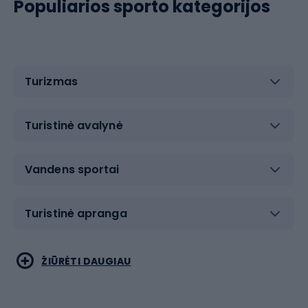
Populiarios sporto kategorijos
Turizmas
Turistinė avalynė
Vandens sportai
Turistinė apranga
Bėgimas
Koviniai sportai
ŽIŪRĖTI DAUGIAU
Dviračiai
Čiuožimas