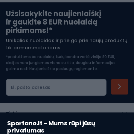
Slidinėjimas
Užsisakykite naujienlaiškį
ir gaukite 8 EUR nuolaidą
Apranga žiemos sportui
pirkimams!*
Unikalios nuolaidos ir prieiga prie naujų produktų
Šiaurietiškas ėjimas
tik prenumeratoriams
*produktams be nuolaidų, kurių bendra vertė viršija 80 EUR,
akcijos nėra jungiamos viena su kita, daugiau informacijos
galima rasti
Naujienlaiškio paslaugų reglamente.
El. pašto adresas
Pirkimas
Sportano.lt - Mums rūpi jūsų
Klientų aptarnavimas
privatumas