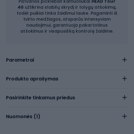
Patvarios pickleball kamuoliukai
HEAD Tour
40
užtikrina stabilų skrydį ir tolygų atšokimą,
todėl puikiai tinka žaidimui lauke. Pagaminti iš
tvirto medžiagos, atsparūs intensyviam
naudojimui, garantuoja pakartotinus
atšokimus ir visapusišką kontrolę žaidime.
Parametrai
Produkto aprašymas
Pasirinkite tinkamus priedus
Nuomonės (
1
)