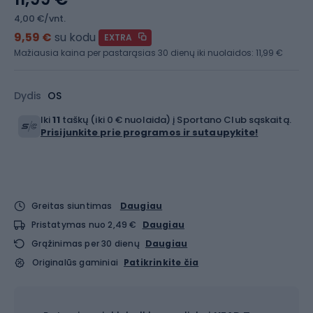
4,00 €/vnt.
9,59 €
su kodu
EXTRA
Mažiausia kaina per pastarąsias 30 dienų iki nuolaidos:
11,99 €
Dydis
OS
Iki
11
taškų (iki 0 € nuolaida) į Sportano Club sąskaitą.
Prisijunkite prie programos ir sutaupykite!
Greitas siuntimas
Daugiau
Pristatymas nuo 2,49 €
Daugiau
Grąžinimas per 30 dienų
Daugiau
Originalūs gaminiai
Patikrinkite čia