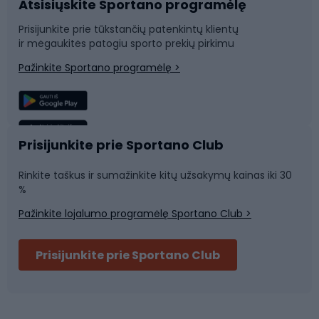
Atsisiųskite Sportano programėlę
Dviračių dalys
Rogutės ir čiuožynės
Prisijunkite prie tūkstančių patenkintų klientų
ir mėgaukitės patogiu sporto prekių pirkimu
Laipiojimas
Snieglenčių sportas
Pažinkite Sportano programėlę >
Žvejyba
Plaukimas
Sportinė medicina
Komandinis sportas
Prisijunkite prie Sportano Club
Rinkite taškus ir sumažinkite kitų užsakymų kainas iki 30
Sporto salė ir fitnesas
%
Pažinkite lojalumo programėlę Sportano Club >
Dviračių šalmai
Prisijunkite prie Sportano Club
Ski touring