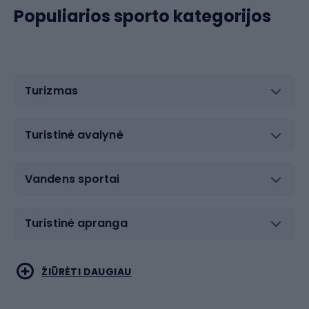
Populiarios sporto kategorijos
Turizmas
Turistinė avalynė
Vandens sportai
Turistinė apranga
Bėgimas
Koviniai sportai
ŽIŪRĖTI DAUGIAU