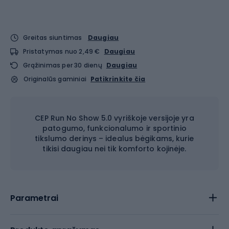
Greitas siuntimas
Daugiau
Pristatymas nuo 2,49 €
Daugiau
Grąžinimas per 30 dienų
Daugiau
Originalūs gaminiai
Patikrinkite čia
CEP Run No Show 5.0 vyriškoje versijoje yra
patogumo, funkcionalumo ir sportinio
tikslumo derinys – idealus bėgikams, kurie
tikisi daugiau nei tik komforto kojinėje.
Parametrai