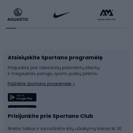
Dviračiai
Čiuožimas
Dviratininkų apranga
Rakečių sportas
Dviračių priedai
Dviračių batai
Atsisiųskite Sportano programėlę
Dviračių dalys
Rogutės ir čiuožynės
Prisijunkite prie tūkstančių patenkintų klientų
ir mėgaukitės patogiu sporto prekių pirkimu
Laipiojimas
Snieglenčių sportas
Pažinkite Sportano programėlę >
Žvejyba
Plaukimas
Sportinė medicina
Komandinis sportas
Prisijunkite prie Sportano Club
Rinkite taškus ir sumažinkite kitų užsakymų kainas iki 30