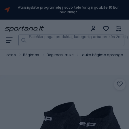
Atsisiųskite programėlę į savo telefoną ir gaukite 10 Eur
nuolaidą!
Paieška pagal produktą, kategoriją arba prekės ženklą
Sportas
Bėgimas
Bėgimas lauke
Lauko bėgimo apranga