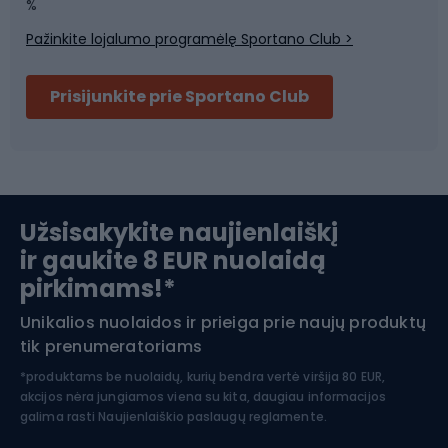
Sporto salė ir fitnesas
%
Pažinkite lojalumo programėlę Sportano Club >
Dviračių šalmai
Prisijunkite prie Sportano Club
Ski touring
Slidinėjimas
Užsisakykite naujienlaiškį
ir gaukite 8 EUR nuolaidą
Apranga žiemos sportui
pirkimams!*
Unikalios nuolaidos ir prieiga prie naujų produktų
Šiaurietiškas ėjimas
tik prenumeratoriams
*produktams be nuolaidų, kurių bendra vertė viršija 80 EUR,
akcijos nėra jungiamos viena su kita, daugiau informacijos
galima rasti
Naujienlaiškio paslaugų reglamente.