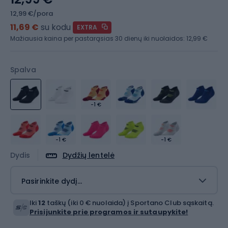
12,99 €/pora
11,69 €
su kodu
EXTRA
Mažiausia kaina per pastarąsias 30 dienų iki nuolaidos:
12,99 €
Spalva
-1 €
-1 €
-1 €
Dydis
Dydžių lentelė
Pasirinkite dydį...
Iki
12
taškų (iki 0 € nuolaida) į Sportano Club sąskaitą.
Prisijunkite prie programos ir sutaupykite!