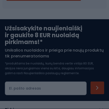
Ski touring
Slidinėjimas
Užsisakykite naujienlaiškį
ir gaukite 8 EUR nuolaidą
Apranga žiemos sportui
pirkimams!*
Unikalios nuolaidos ir prieiga prie naujų produktų
Šiaurietiškas ėjimas
tik prenumeratoriams
*produktams be nuolaidų, kurių bendra vertė viršija 80 EUR,
akcijos nėra jungiamos viena su kita, daugiau informacijos
galima rasti
Naujienlaiškio paslaugų reglamente.
El. pašto adresas