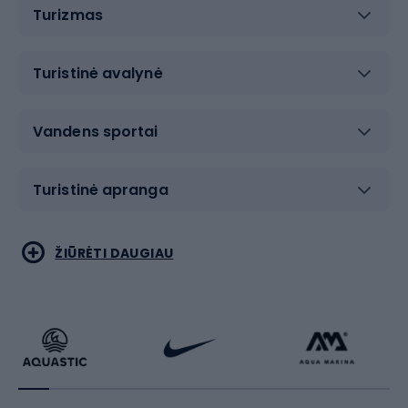
Turizmas
Turistinė avalynė
Vandens sportai
Turistinė apranga
Bėgimas
Koviniai sportai
ŽIŪRĖTI DAUGIAU
Dviračiai
Čiuožimas
Dviratininkų apranga
Rakečių sportas