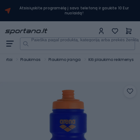
Atsisiųskite programėlę į savo telefoną ir gaukite 10 Eur
nuolaidą!
Paieška pagal produktą, kategoriją arba prekės ženklą
portai
Plaukimas
Plaukimo įranga
Kiti plaukimo reikmenys