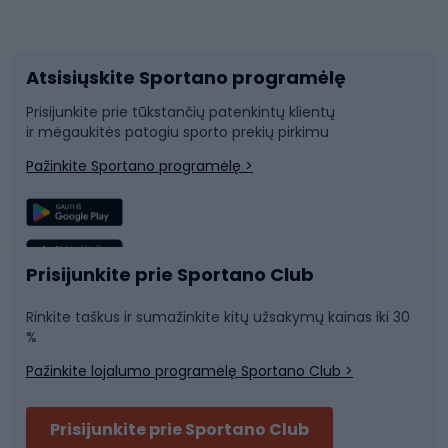
Dviračių priedai
Dviračių batai
Atsisiųskite Sportano programėlę
Dviračių dalys
Rogutės ir čiuožynės
Prisijunkite prie tūkstančių patenkintų klientų
ir mėgaukitės patogiu sporto prekių pirkimu
Laipiojimas
Snieglenčių sportas
Pažinkite Sportano programėlę >
Žvejyba
Plaukimas
Sportinė medicina
Komandinis sportas
Prisijunkite prie Sportano Club
Rinkite taškus ir sumažinkite kitų užsakymų kainas iki 30
Sporto salė ir fitnesas
%
Pažinkite lojalumo programėlę Sportano Club >
Dviračių šalmai
Prisijunkite prie Sportano Club