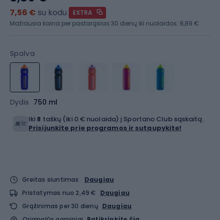
7,56 €
su kodu
EXTRA
Mažiausia kaina per pastarąsias 30 dienų iki nuolaidos:
8,89 €
Spalva
Dydis
750 ml
Iki
8
taškų (iki 0 € nuolaida) į Sportano Club sąskaitą.
Prisijunkite prie programos ir sutaupykite!
Greitas siuntimas
Daugiau
Pristatymas nuo 2,49 €
Daugiau
Grąžinimas per 30 dienų
Daugiau
Originalūs gaminiai
Patikrinkite čia