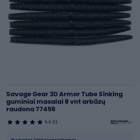
Savage Gear 3D Armor Tube Sinking
guminiai masalai 8 vnt arbūzų
raudona 77456
5.0
(1)
Dydis
14 cm
Produktas laikinai neprieinamas