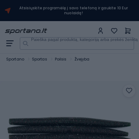
Atsisiųskite programėlę į savo telefoną ir gaukite 10 Eur
nuolaidą!
Paieška pagal produktą, kategoriją arba prekės ženklą
Sportano
Sportas
Poilsis
Žvejyba