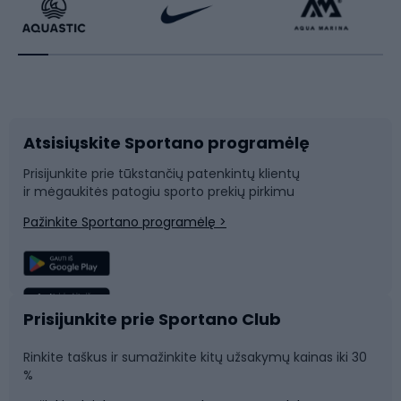
Dviratininkų apranga
Rakečių sportas
Dviračių priedai
Dviračių batai
Atsisiųskite Sportano programėlę
Dviračių dalys
Rogutės ir čiuožynės
Prisijunkite prie tūkstančių patenkintų klientų
ir mėgaukitės patogiu sporto prekių pirkimu
Laipiojimas
Snieglenčių sportas
Pažinkite Sportano programėlę >
Žvejyba
Plaukimas
Sportinė medicina
Komandinis sportas
Prisijunkite prie Sportano Club
Rinkite taškus ir sumažinkite kitų užsakymų kainas iki 30
Sporto salė ir fitnesas
%