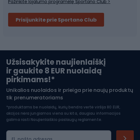
Pažinkite lojalumo programėlę Sportano Club >
Dviračių šalmai
Prisijunkite prie Sportano Club
Ski touring
Slidinėjimas
Užsisakykite naujienlaiškį
ir gaukite 8 EUR nuolaidą
Apranga žiemos sportui
pirkimams!*
Unikalios nuolaidos ir prieiga prie naujų produktų
Šiaurietiškas ėjimas
tik prenumeratoriams
*produktams be nuolaidų, kurių bendra vertė viršija 80 EUR,
akcijos nėra jungiamos viena su kita, daugiau informacijos
galima rasti
Naujienlaiškio paslaugų reglamente.
El. pašto adresas