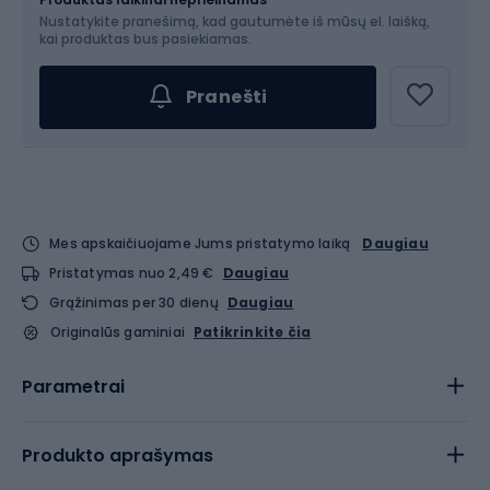
Nustatykite pranešimą, kad gautumėte iš mūsų el. laišką,
kai produktas bus pasiekiamas.
Pranešti
Mes apskaičiuojame Jums pristatymo laiką
Daugiau
Pristatymas nuo 2,49 €
Daugiau
Grąžinimas per 30 dienų
Daugiau
Originalūs gaminiai
Patikrinkite čia
Parametrai
Produkto aprašymas