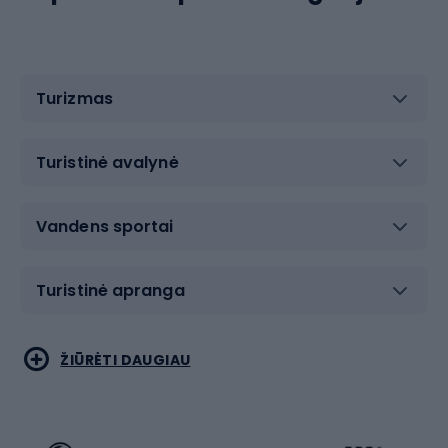
Turizmas
Turistinė avalynė
Vandens sportai
Turistinė apranga
Bėgimas
Koviniai sportai
ŽIŪRĖTI DAUGIAU
Dviračiai
Čiuožimas