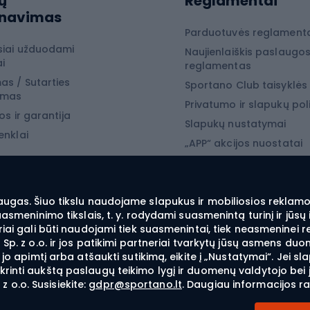
ų
Reglamentai
Snieglentės
rnavimas
jimo drabužiai
Snieglenčių batai
Parduotuvės reglament
siai užduodami
Naujienlaiškis paslaugo
jimo batai
Snieglenčių apkaustai
i
reglamentas
jimo įranga
Snieglenčių apranga
as / Sutarties
Sportano Club taisyklės
ymas
 laipiojimo įranga
Privatumo ir slapukų poli
os ir garantija
Slapukų nustatymai
enklai
yba
„APP“ akcijos nuostatai
„SECRET“ akcijos nuostat
 žvejyba
žvejyba
augas. Šiuo tikslu naudojame slapukus ir mobiliosios reklamos
suasmeninimo tikslais, t. y. rodydami suasmenintą turinį ir jū
ba spiningu
iai gali būti naudojami tiek suasmenintai, tiek neasmeninei r
Sp. z o.o. ir jos patikimi partneriai tvarkytų jūsų asmens duo
ė žvejyba
i jo apimtį arba atšaukti sutikimą, eikite į „Nustatymai“. Je
nė žvejyba – feeder
inti aukštą paslaugų teikimo lygį ir duomenų valdytojo bei jo
o.o. Susisiekite:
gdpr@sportano.lt
. Daugiau informacijos r