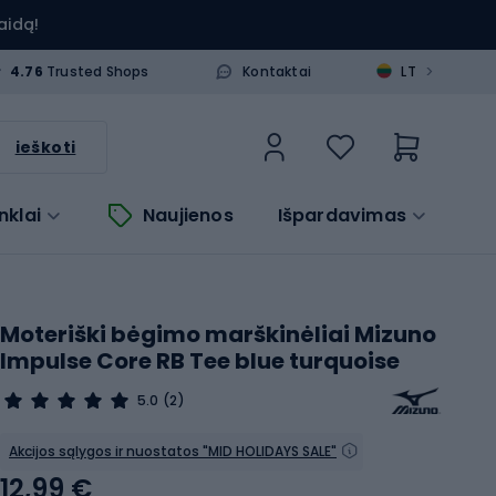
aidą!
>
4.76
Trusted Shops
Kontaktai
LT
ieškoti
nklai
Naujienos
Išpardavimas
Moteriški bėgimo marškinėliai Mizuno
Impulse Core RB Tee blue turquoise
5.0
(2)
Akcijos sąlygos ir nuostatos "MID HOLIDAYS SALE"
12,99 €