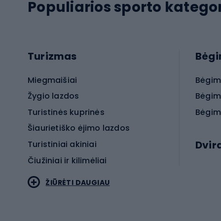
Populiarios sporto kategor
Turizmas
Bėg
Miegmaišiai
Bėgim
Žygio lazdos
Bėgim
Turistinės kuprinės
Bėgim
Šiaurietiško ėjimo lazdos
Dvir
Turistiniai akiniai
Čiužiniai ir kilimėliai
Elektr
ŽIŪRĖTI DAUGIAU
MTB dv
Turistinė avalynė
Plento
Sportstyle
Trekin