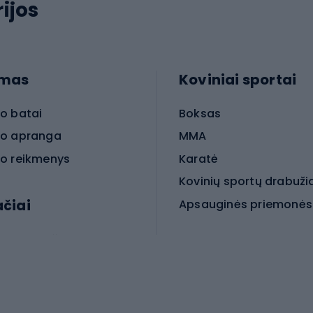
ijos
imas
Koviniai sportai
o batai
Boksas
o apranga
MMA
o reikmenys
Karatė
Kovinių sportų drabuži
ačiai
Kovinio sporto aksesua
iniai dviračiai
iračiai
Čiuožimas
 dviračiai
go dviračiai
Paspirtukai