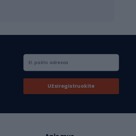
Šalmai Full face
Važiavimo keliu šalmai
MTB šalmai
Ski touring
Ski touring slidės
El. pašto adresas
Ski touring batai
nės
Ski touring lazdos
Užsiregistruokite
Slidinėjimas
Slidinėjimo kelnės
Slidinėjimo batai
as
Slidinėjimo akiniai