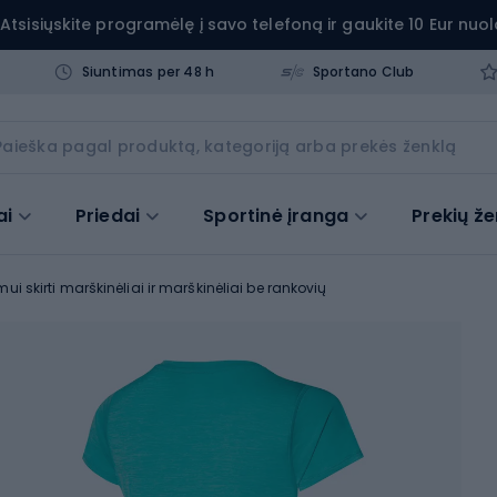
Atsisiųskite programėlę į savo telefoną ir gaukite 10 Eur nuol
Siuntimas per 48 h
Sportano Club
ai
Priedai
Sportinė įranga
Prekių že
ui skirti marškinėliai ir marškinėliai be rankovių