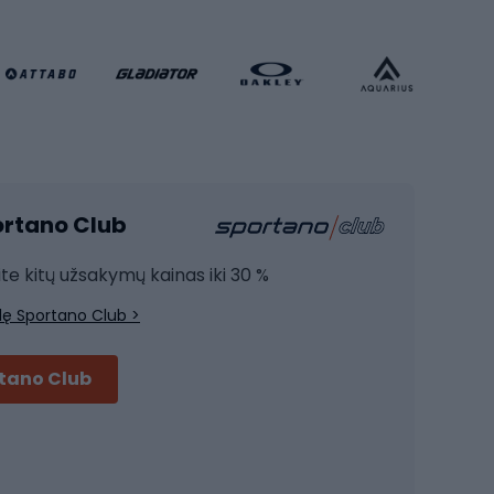
Futbolo apranga
Krepšinio apranga
Sporto salė ir fitnesas
Kardio įranga
portano Club
Jėgos įranga
Joga
ite kitų užsakymų kainas iki 30 %
Treniruočių drabužiai
lę Sportano Club >
Treniruočių batai
Treniruočių priedai
rtano Club
Dviračių šalmai