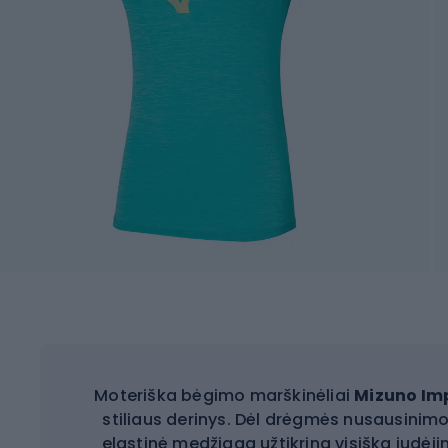
Moteriška bėgimo marškinėliai
Mizuno Imp
stiliaus derinys. Dėl drėgmės nusausinimo
elastinė medžiaga užtikrina visišką judėjim