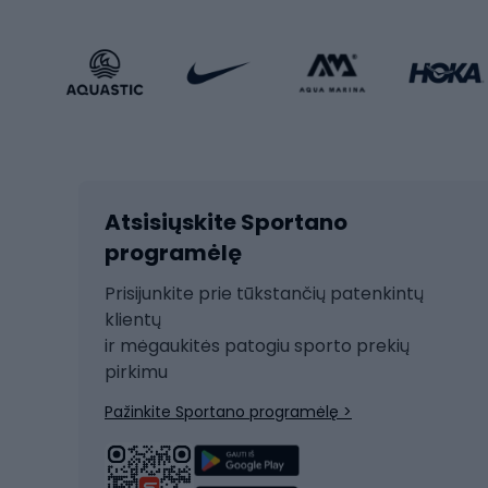
Sportinio stiliaus drabužiai
Žvyro 
Sportinio stiliaus avalynė
Vaikiš
Sportinio stiliaus aksesuarai
Dvir
Žieminiai sportai
Kalnų slidinėjimas
Dvirač
Slidinėjimas bėgte
Atsisiųskite Sportano
Dvirač
Ski touring
programėlę
Dvirač
Snieglentė
Prisijunkite prie tūkstančių patenkintų
Dvirač
Čiuožimas
klientų
Dvirač
ir mėgaukitės patogiu sporto prekių
Rogės
Dvira
pirkimu
Žygio batai
Dvirač
Pažinkite Sportano programėlę >
Alpinizmo batai
Turistiniai batai
Dvir