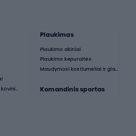
Plaukimas
Plaukimo akiniai
Plaukimo kepuraitės
Maudymosi kostiumėliai ir glaudės
ai
Komandinis sportas
Apsauginės priemonės koviniam sportui
rai
Futbolo bateliai
Futbolo kamuoliai
Rankinio bateliai
Futbolo vartai