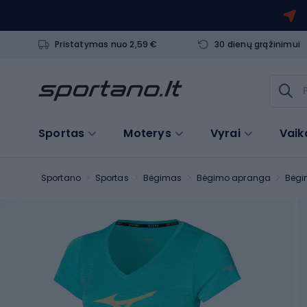
Pristatymas nuo 2,59 €
30 dienų grąžinimui
Sportas
Moterys
Vyrai
Vaik
Sportano
Sportas
Bėgimas
Bėgimo apranga
Bėgim