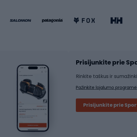
dviračiai
Keturračiai riedučiai
ki dviračiai
Riedučiai
Riedlentės
atininkų apranga
Čiuožimo apsaugos
Čiuožimo šalmai
ių pirštinės
Prisijunkite prie S
ių šortai
Rakečių sportas
ių marškinėliai
Rinkite taškus ir sumažink
ių kelnės
Skvošas
Pažinkite lojalumo programė
ių striukės
Badmintonas
čių džemperiai
Stalo tenisas
Prisijunkite prie Spo
ių kepurės
Tenisas
Padelis
ačių priedai
Teniso drabužiai