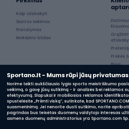
Pirkimas
Klient
Žygio šortai
apta
Neperpučiamos striukės
Laipio
Kaip užsisakyti
Dažniau
Žygio marškinėliai
Siuntos sekimas
Laipio
klausima
Pristatymas
Terminiai apatiniai
Laipio
Grąžinim
Mokėjimo būdas
atsisak
Žiemos
Pretenzij
Prekės ž
Žvej
Blog
Karpių
Sportano.lt - Mums rūpi jūsų privatumas
Šamų 
Norime teikti aukščiausio lygio sporto meistriškumo pasl
veikimą, o gavę jūsų sutikimą - ir analizės bei reklamos 
Žvejy
efektyvumą. Slapukai ir mobiliosios reklamos identifikator
spustelėsite „Priimti viską“, sutinkate, kad SPORTANO.COM 
Plūdin
suasmeninimą. Jei nenorite duoti sutikimo, norite apribot
Dugni
pagrindas bus teisėtas duomenų valdytojo interesas užtikr
asmens duomenų administratorius yra Sportano.com Sp. z 
Pristatymas į:
LT