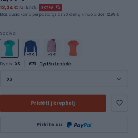
12,34 €
su kodu
EXTRA
Mažiausia kaina per pastarąsias 30 dienų iki nuolaidos:
12,99 €
Spalva
+3 €
+2 €
Dydis
XS
Dydžių lentelė
XS
Pridėti į krepšelį
Kiekis
Pirkite su