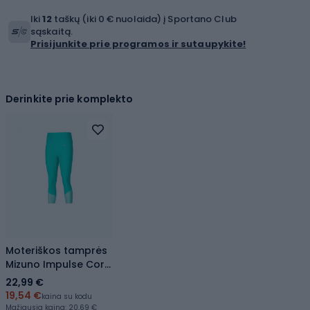
Iki
12
taškų (iki 0 € nuolaida) į Sportano Club
sąskaitą.
Prisijunkite prie programos ir sutaupykite!
Derinkite prie komplekto
Moteriškos tamprės
Mizuno Impulse Core
3/4 blue turquoise
22,99 €
19,54 €
kaina su kodu
Mažiausia kaina:
20,69 €