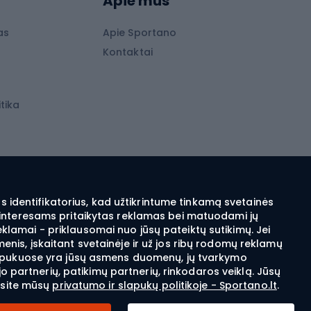
Apie mus
Lygumų slidės
Slidės vaikams
as
Apie Sportano
s
Kontaktai
Slidinėjimo šalmai
Apranga žiemos sportui
tika
Apranga, skirta bėgimo slidėmis sportui
Ski touring apranga
ai
Slidinėjimo apranga
Snieglenčių apranga
 identifikatorius, kad užtikrintume tinkamą svetainės
sų interesams pritaikytas reklamas bei matuodami jų
Elektra šildomi drabužiai ir aksesuarai
eklamai - priklausomai nuo jūsų pateiktų sutikimų. Jei
menis, įskaitant svetainėje ir už jos ribų rodomų reklamų
i slapukuose yra jūsų asmens duomenų, jų tvarkymo
Šiaurietiškas ėjimas
 partnerių, patikimų partnerių, rinkodaros veiklą. Jūsų
asite mūsų
privatumo ir slapukų politikoje - Sportano.lt
.
Šiaurietiško ėjimo pirštinės
© 2026 Sportano