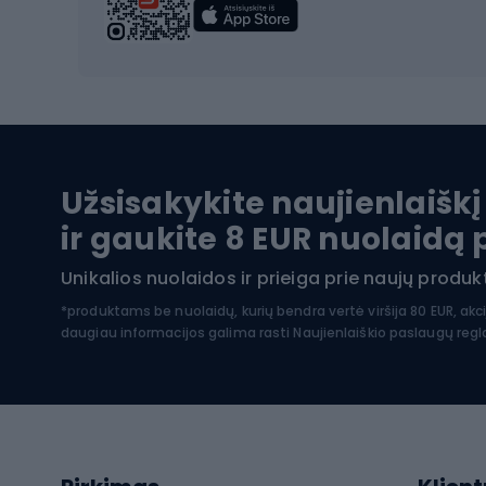
Vandens sportai
Dvirač
Dvirač
Maudymosi kostiumėliai
Dvirač
Baidarės
Kėdut
Pontonai
Dvira
Užsisakykite naujienlaiškį
SUP lentos
Dvirač
ir gaukite 8 EUR nuolaidą
Hidrokostiumai nardymui
Unikalios nuolaidos ir prieiga prie naujų prod
Dvir
Turistinė apranga
*produktams be nuolaidų, kurių bendra vertė viršija 80 EUR, akc
daugiau informacijos galima rasti
Naujienlaiškio paslaugų reg
Dvira
Striukės nuo lietaus
Dvirač
Softshell kelnės
Dvirač
Kelnės žygiams pėsčiomis
Softshell striukės
Laip