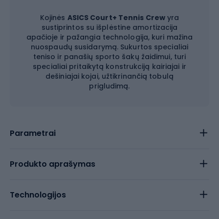
Kojinės
ASICS Court+ Tennis Crew
yra
sustiprintos su išplėstine amortizacija
apačioje ir pažangia technologija, kuri mažina
nuospaudų susidarymą. Sukurtos specialiai
teniso ir panašių sporto šakų žaidimui, turi
specialiai pritaikytą konstrukciją kairiajai ir
dešiniajai kojai, užtikrinančią tobulą
prigludimą.
Parametrai
Produkto aprašymas
Technologijos