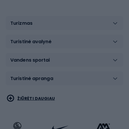
Turizmas
Turistinė avalynė
Vandens sportai
Turistinė apranga
Bėgimas
Koviniai sportai
ŽIŪRĖTI DAUGIAU
Dviračiai
Čiuožimas