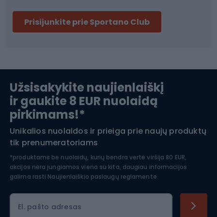
Dviračių šalmai
Prisijunkite prie Sportano Club
Ski touring
Slidinėjimas
Užsisakykite naujienlaiškį
ir gaukite 8 EUR nuolaidą
Apranga žiemos sportui
pirkimams!*
Unikalios nuolaidos ir prieiga prie naujų produktų
Šiaurietiškas ėjimas
tik prenumeratoriams
*produktams be nuolaidų, kurių bendra vertė viršija 80 EUR,
akcijos nėra jungiamos viena su kita, daugiau informacijos
galima rasti
Naujienlaiškio paslaugų reglamente.
El. pašto adresas