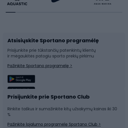
Dviratininkų apranga
Rakečių sportas
Dviračių priedai
Dviračių batai
Atsisiųskite Sportano programėlę
Dviračių dalys
Rogutės ir čiuožynės
Prisijunkite prie tūkstančių patenkintų klientų
ir mėgaukitės patogiu sporto prekių pirkimu
Laipiojimas
Snieglenčių sportas
Pažinkite Sportano programėlę >
Žvejyba
Plaukimas
Sportinė medicina
Komandinis sportas
Prisijunkite prie Sportano Club
Rinkite taškus ir sumažinkite kitų užsakymų kainas iki 30
Sporto salė ir fitnesas
%
Pažinkite lojalumo programėlę Sportano Club >