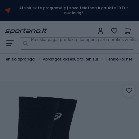
Atsisiųskite programėlę į savo telefoną ir gaukite 10 Eur
nuolaidą!
Paieška pagal produktą, kategoriją arba prekės ženklą
Teniso apranga
Aprangos aksesuarai tenisui
Teniso kojinės