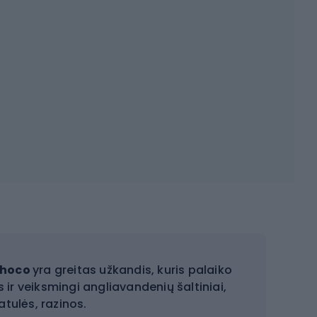
Choco
yra greitas užkandis, kuris palaiko
s ir veiksmingi angliavandenių šaltiniai,
atulės, razinos.