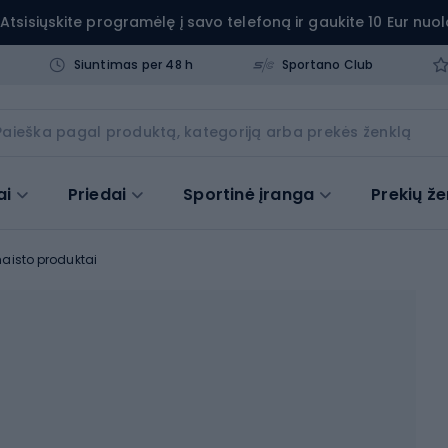
Atsisiųskite programėlę į savo telefoną ir gaukite 10 Eur nuol
Siuntimas per 48 h
Sportano Club
ai
Priedai
Sportinė įranga
Prekių že
maisto produktai