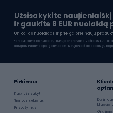
Kėdut
Pontonai
Dvira
Užsisakykite naujienlaiškį
SUP lentos
Dvirač
ir gaukite 8 EUR nuolaidą
Hidrokostiumai nardymui
Unikalios nuolaidos ir prieiga prie naujų prod
Dvir
Turistinė apranga
*produktams be nuolaidų, kurių bendra vertė viršija 80 EUR, akc
daugiau informacijos galima rasti
Naujienlaiškio paslaugų reg
Dvira
Striukės nuo lietaus
Dvirač
Softshell kelnės
Dvirač
Kelnės žygiams pėsčiomis
Softshell striukės
Laip
Pirkimas
Klient
Žygio šortai
apta
Neperpučiamos striukės
Laipio
Kaip užsisakyti
Dažniau
Žygio marškinėliai
Siuntos sekimas
Laipio
klausima
Pristatymas
Terminiai apatiniai
Laipio
Grąžinim