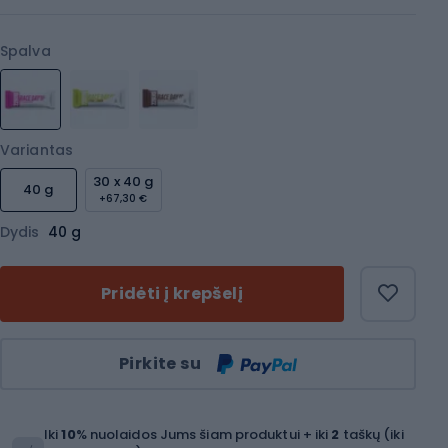
Spalva
Variantas
30 x 40 g
40 g
+67,30 €
Dydis
40 g
Pridėti į krepšelį
Kiekis
Pirkite su
Iki
10
% nuolaidos Jums šiam produktui + iki
2
taškų (iki