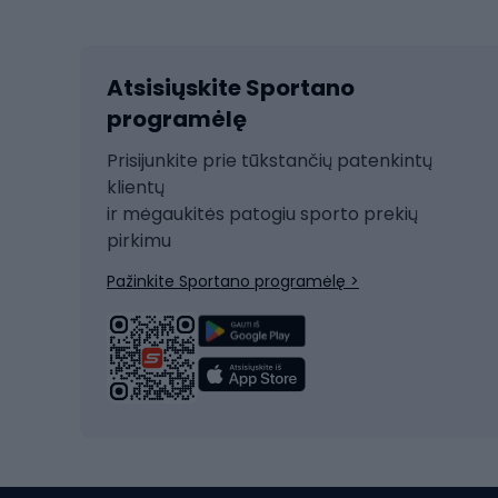
Kalnų slidinėjimas
Dvirač
Slidinėjimas bėgte
Atsisiųskite Sportano
Dvirač
Ski touring
programėlę
Dvirač
Snieglentė
Prisijunkite prie tūkstančių patenkintų
Dvirač
Čiuožimas
klientų
Dvirač
ir mėgaukitės patogiu sporto prekių
Rogės
Dvira
pirkimu
Žygio batai
Dvirač
Pažinkite Sportano programėlę >
Alpinizmo batai
Turistiniai batai
Dvir
Vandens sportai
Dvirač
Dvirač
Maudymosi kostiumėliai
Dvirač
Baidarės