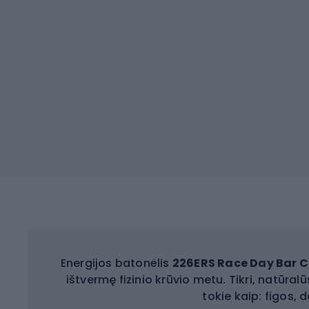
Energijos batonėlis
226ERS Race Day Bar 
ištvermę fizinio krūvio metu. Tikri, natūralū
tokie kaip: figos, d