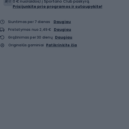
0 € nuolaidos) į Sportano Club paskyrą.
Prisijunkite prie programos ir sutaupykite!
Siuntimas per 7 dienas
Daugiau
Pristatymas nuo 2,49 €
Daugiau
Grąžinimas per 30 dienų
Daugiau
Originalūs gaminiai
Patikrinkite čia