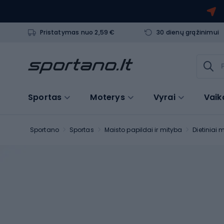
Pristatymas nuo 2,59 €
30 dienų grąžinimui
Sportas
Moterys
Vyrai
Vaik
Sportano
Sportas
Maisto papildai ir mityba
Dietiniai 