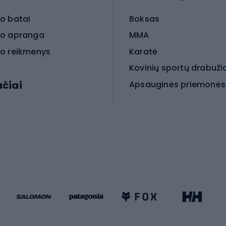
o batai
Boksas
o apranga
MMA
o reikmenys
Karatė
Kovinių sportų drabuži
ačiai
Kovinio sporto aksesua
iniai dviračiai
iračiai
Čiuožimas
 dviračiai
go dviračiai
Paspirtukai
dviračiai
Keturračiai riedučiai
ki dviračiai
Riedučiai
Riedlentės
atininkų apranga
Čiuožimo apsaugos