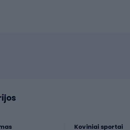
ijos
imas
Koviniai sportai