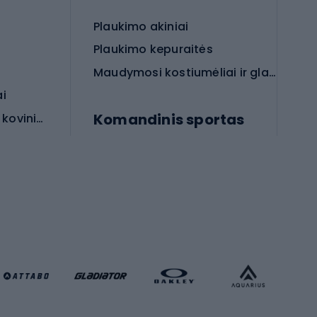
Plaukimo akiniai
Plaukimo kepuraitės
Maudymosi kostiumėliai ir glaudės
ai
Komandinis sportas
Apsauginės priemonės koviniam sportui
rai
Futbolo bateliai
Futbolo kamuoliai
Rankinio bateliai
Futbolo vartai
Futbolo apranga
Krepšinio apranga
Sporto salė ir fitnesas