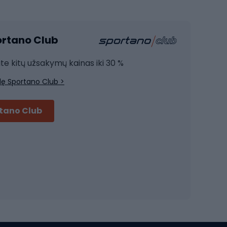
Kardio įranga
portano Club
Jėgos įranga
Joga
ite kitų užsakymų kainas iki 30 %
Treniruočių drabužiai
lę Sportano Club >
Treniruočių batai
Treniruočių priedai
rtano Club
Dviračių šalmai
Šalmai Full face
Važiavimo keliu šalmai
MTB šalmai