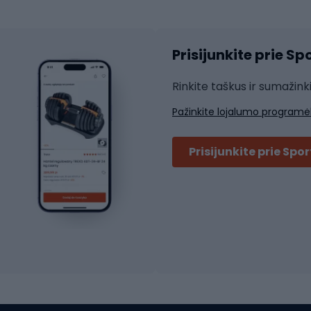
Čiuožimo šalmai
ių pirštinės
Prisijunkite prie S
ių šortai
Rakečių sportas
ių marškinėliai
Rinkite taškus ir sumažink
ių kelnės
Skvošas
Pažinkite lojalumo programė
ių striukės
Badmintonas
čių džemperiai
Stalo tenisas
Prisijunkite prie Spo
ių kepurės
Tenisas
Padelis
ačių priedai
Teniso drabužiai
ių akiniai
Dviračių batai
ių krepšiai
ių žibintai
MTB batai