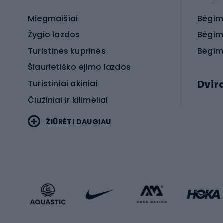
Miegmaišiai
Bėgim
Žygio lazdos
Bėgim
Turistinės kuprinės
Bėgim
Šiaurietiško ėjimo lazdos
Dvir
Turistiniai akiniai
Čiužiniai ir kilimėliai
Elektr
ŽIŪRĖTI DAUGIAU
MTB dv
Turistinė avalynė
Plento
Sportstyle
Trekin
Sportinio stiliaus drabužiai
Žvyro 
Sportinio stiliaus avalynė
Vaikiš
Sportinio stiliaus aksesuarai
Dvir
Žieminiai sportai