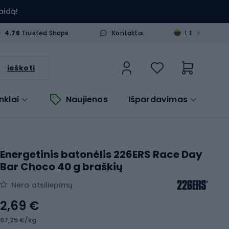
aidą!
>
4.76
Trusted Shops
Kontaktai
LT
ieškoti
nklai
Naujienos
Išpardavimas
Energetinis batonėlis 226ERS Race Day
Bar Choco 40 g braškių
Nėra atsiliepimų
2,69 €
67,25 €/kg