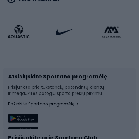
Dviračiai
Čiuožimas
Dviratininkų apranga
Rakečių sportas
Dviračių priedai
Dviračių batai
Atsisiųskite Sportano programėlę
Dviračių dalys
Rogutės ir čiuožynės
Prisijunkite prie tūkstančių patenkintų klientų
ir mėgaukitės patogiu sporto prekių pirkimu
Laipiojimas
Snieglenčių sportas
Pažinkite Sportano programėlę >
Žvejyba
Plaukimas
Sportinė medicina
Komandinis sportas
Prisijunkite prie Sportano Club