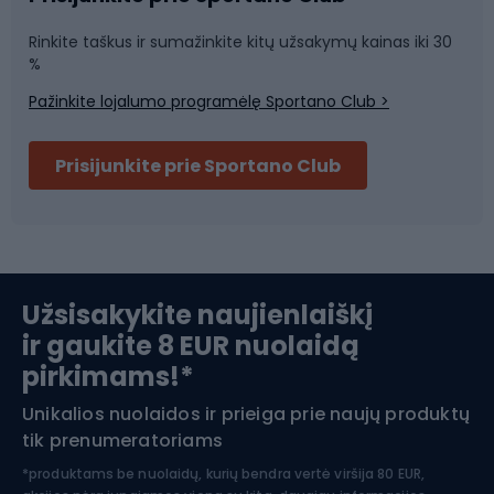
Rinkite taškus ir sumažinkite kitų užsakymų kainas iki 30
Sporto salė ir fitnesas
%
Pažinkite lojalumo programėlę Sportano Club >
Dviračių šalmai
Prisijunkite prie Sportano Club
Ski touring
Slidinėjimas
Užsisakykite naujienlaiškį
ir gaukite 8 EUR nuolaidą
Apranga žiemos sportui
pirkimams!*
Unikalios nuolaidos ir prieiga prie naujų produktų
Šiaurietiškas ėjimas
tik prenumeratoriams
*produktams be nuolaidų, kurių bendra vertė viršija 80 EUR,