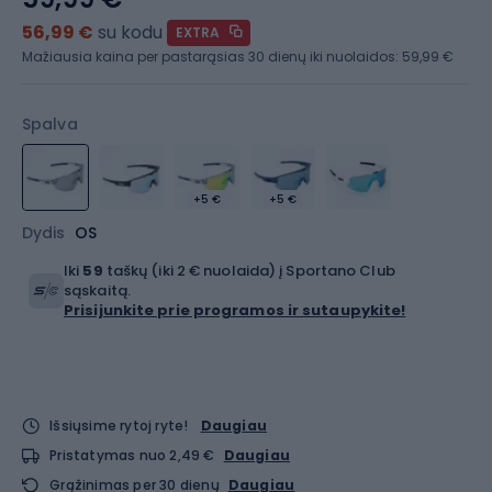
56,99 €
su kodu
EXTRA
Mažiausia kaina per pastarąsias 30 dienų iki nuolaidos:
59,99 €
Spalva
+5 €
+5 €
Dydis
OS
Iki
59
taškų (iki 2 € nuolaida) į Sportano Club
sąskaitą.
Prisijunkite prie programos ir sutaupykite!
Išsiųsime rytoj ryte!
Daugiau
Pristatymas nuo 2,49 €
Daugiau
Grąžinimas per 30 dienų
Daugiau