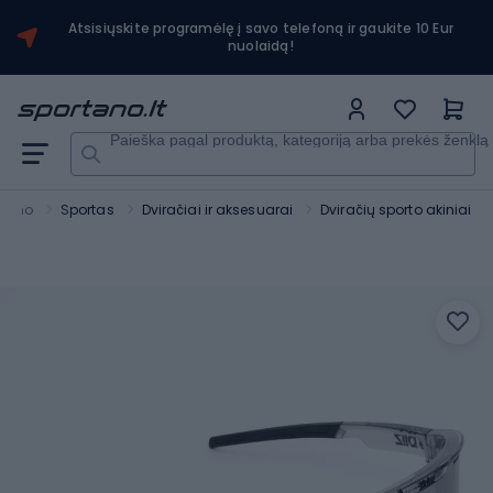
Atsisiųskite programėlę į savo telefoną ir gaukite 10 Eur
nuolaidą!
Paieška pagal produktą, kategoriją arba prekės ženklą
rtano
Sportas
Dviračiai ir aksesuarai
Dviračių sporto akiniai