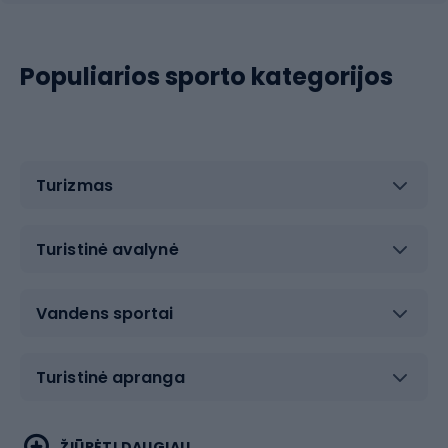
Populiarios sporto kategorijos
Turizmas
Turistinė avalynė
Vandens sportai
Turistinė apranga
Bėgimas
Koviniai sportai
ŽIŪRĖTI DAUGIAU