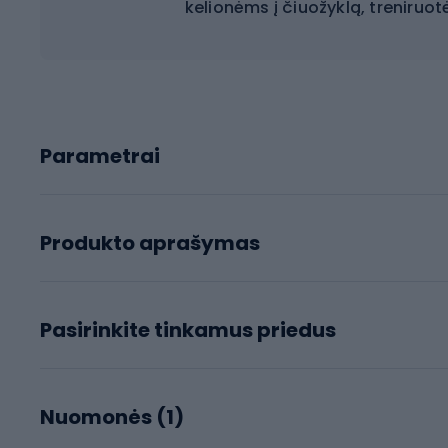
kelionėms į čiuožyklą, treniruot
Parametrai
Produkto aprašymas
Pasirinkite tinkamus priedus
Nuomonės (
1
)