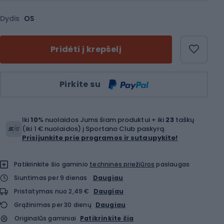
Dydis
OS
Pridėti į krepšelį
Kiekis
Pirkite su
Iki
10
% nuolaidos Jums šiam produktui + iki
23
taškų
(iki 1 € nuolaidos) į Sportano Club paskyrą.
Prisijunkite prie programos ir sutaupykite!
Patikrinkite šio gaminio
techninės priežiūros
paslaugas
Siuntimas per 9 dienas
Daugiau
Pristatymas nuo 2,49 €
Daugiau
Grąžinimas per 30 dienų
Daugiau
Originalūs gaminiai
Patikrinkite čia