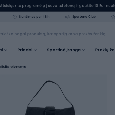
Atsisiųskite programėlę į savo telefoną ir gaukite 10 Eur nuol
Siuntimas per 48 h
Sportano Club
ai
Priedai
Sportinė įranga
Prekių že
ritulio reikmenys