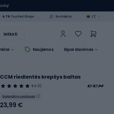
aidą!
>
4.76
Trusted Shops
Kontaktai
LT
ieškoti
nklai
Naujienos
Išpardavimas
CCM riedlentės krepšys baltas
5.0
(1)
Galandimo paslauga
23,99 €