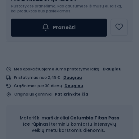
Nustatykite pranešimą, kad gautumėte iš mūsų el. laišką,
Pasirinkite dydį...
kai produktas bus pasiekiamas.
Pranešti
Mes apskaičiuojame Jums pristatymo laiką
Daugiau
Pristatymas nuo 2,49 €
Daugiau
Grąžinimas per 30 dienų
Daugiau
Originalūs gaminiai
Patikrinkite čia
Moteriški marškinėliai
Columbia Titan Pass
Ice
rūpinasi terminiu komfortu intensyvių
veiklų metu karštomis dienomis.