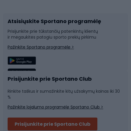
Dviračių priedai
Dviračių batai
Atsisiųskite Sportano programėlę
Dviračių dalys
Rogutės ir čiuožynės
Prisijunkite prie tūkstančių patenkintų klientų
ir mėgaukitės patogiu sporto prekių pirkimu
Laipiojimas
Snieglenčių sportas
Pažinkite Sportano programėlę >
Žvejyba
Plaukimas
Sportinė medicina
Komandinis sportas
Prisijunkite prie Sportano Club
Rinkite taškus ir sumažinkite kitų užsakymų kainas iki 30
Sporto salė ir fitnesas
%
Pažinkite lojalumo programėlę Sportano Club >
Dviračių šalmai
Prisijunkite prie Sportano Club