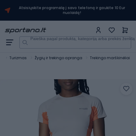
Atsisiųskite programėlę į savo telefoną ir gaukite 10 Eur
nuolaidą!
Paieška pagal produktą, kategoriją arba prekės ženklą
s
Turizmas
Žygių ir trekingo apranga
Trekingo marškinėliai