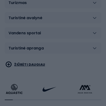
Turizmas
Turistinė avalynė
Vandens sportai
Turistinė apranga
Bėgimas
Koviniai sportai
ŽIŪRĖTI DAUGIAU
Dviračiai
Čiuožimas
Dviratininkų apranga
Rakečių sportas