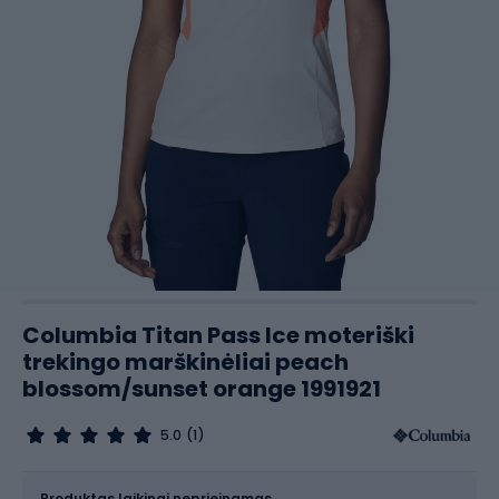
Columbia Titan Pass Ice moteriški
trekingo marškinėliai peach
blossom/sunset orange 1991921
5.0
(1)
Dydis
Dydžių lentelė
Produktas laikinai neprieinamas