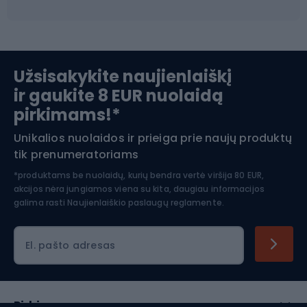
Ski touring
Slidinėjimas
Užsisakykite naujienlaiškį
ir gaukite 8 EUR nuolaidą
Apranga žiemos sportui
pirkimams!*
Unikalios nuolaidos ir prieiga prie naujų produktų
Šiaurietiškas ėjimas
tik prenumeratoriams
*produktams be nuolaidų, kurių bendra vertė viršija 80 EUR,
akcijos nėra jungiamos viena su kita, daugiau informacijos
galima rasti
Naujienlaiškio paslaugų reglamente.
El. pašto adresas
Pirkimas