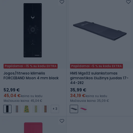
Papildomai -15 % su kodu EXTRA
Papildomai -5 % su kodu EXTRA
Jogos/fitneso kilimėlis
HMS Mgs02 sulankstomas
FORCEBAND Moon 4 mm black
gimnastikos čiužinys juodas 17-
44-282
52,99 €
35,99 €
45,04 €
34,19 €
kaina su kodu
kaina su kodu
Mažiausia kaina: 45,04 €
Mažiausia kaina: 35,09 €
+ 3