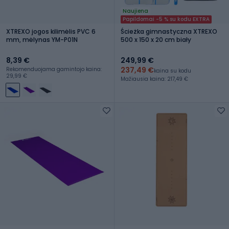
Naujiena
Papildomai -5 % su kodu EXTRA
XTREXO jogos kilimėlis PVC 6
Ścieżka gimnastyczna XTREXO
mm, mėlynas YM-P01N
500 x 150 x 20 cm biały
8,39 €
249,99 €
237,49 €
Rekomenduojama gamintojo kaina:
kaina su kodu
29,99 €
Mažiausia kaina: 217,49 €