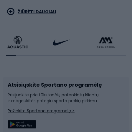
Bėgimas
Koviniai sportai
ŽIŪRĖTI DAUGIAU
Dviračiai
Čiuožimas
Dviratininkų apranga
Rakečių sportas
Dviračių priedai
Dviračių batai
Atsisiųskite Sportano programėlę
Dviračių dalys
Rogutės ir čiuožynės
Prisijunkite prie tūkstančių patenkintų klientų
ir mėgaukitės patogiu sporto prekių pirkimu
Laipiojimas
Snieglenčių sportas
Pažinkite Sportano programėlę >
Žvejyba
Plaukimas