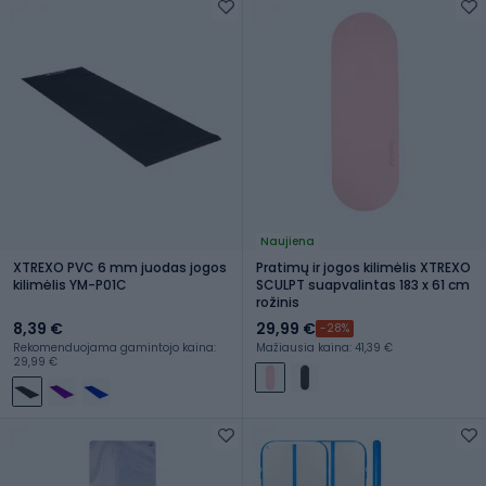
Naujiena
XTREXO PVC 6 mm juodas jogos
Pratimų ir jogos kilimėlis XTREXO
kilimėlis YM-P01C
SCULPT suapvalintas 183 x 61 cm
rožinis
8,39 €
29,99 €
-28%
Rekomenduojama gamintojo kaina:
Mažiausia kaina: 41,39 €
29,99 €