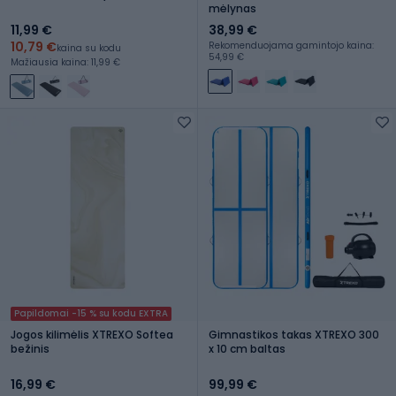
mėlynas
11,99 €
38,99 €
10,79 €
Rekomenduojama gamintojo kaina:
kaina su kodu
54,99 €
Mažiausia kaina: 11,99 €
Papildomai -15 % su kodu EXTRA
Jogos kilimėlis XTREXO Softea
Gimnastikos takas XTREXO 300
bežinis
x 10 cm baltas
16,99 €
99,99 €