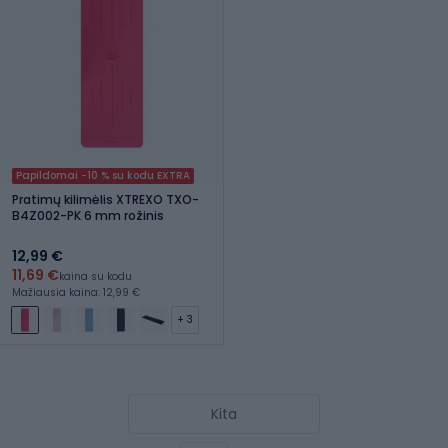
Papildomai -10 % su kodu EXTRA
Pratimų kilimėlis XTREXO TXO-
B4Z002-PK 6 mm rožinis
12,99 €
11,69 €
kaina su kodu
Mažiausia kaina: 12,99 €
+ 3
Kita