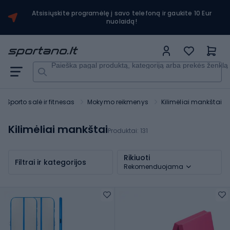
Atsisiųskite programėlę į savo telefoną ir gaukite 10 Eur
nuolaidą!
Paieška pagal produktą, kategoriją arba prekės ženklą
Sporto salė ir fitnesas
Mokymo reikmenys
Kilimėliai mankštai
Kilimėliai mankštai
Produktai:
131
Rikiuoti
Filtrai ir kategorijos
Rekomenduojama