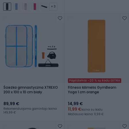
+ 3
Papildomai -20 % su kodu EXTRA
Ścieżka gimnastyczna XTREXO
Fitneso kilimėlis GymBeam
200 x 100 x 10 cm biały
Yoga 1 cm orange
89,99 €
14,99 €
11,99 €
Rekomenduojama gamintojo kaina:
kaina su kodu
149,99 €
Mažiausia kaina: 11,99 €