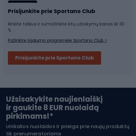
Sportinė medicina
Komandinis sportas
Prisijunkite prie Sportano Club
Rinkite taškus ir sumažinkite kitų užsakymų kainas iki 30
Sporto salė ir fitnesas
%
Pažinkite lojalumo programėlę Sportano Club >
Dviračių šalmai
Prisijunkite prie Sportano Club
Ski touring
Slidinėjimas
Užsisakykite naujienlaiškį
ir gaukite 8 EUR nuolaidą
Apranga žiemos sportui
pirkimams!*
Unikalios nuolaidos ir prieiga prie naujų produktų
Šiaurietiškas ėjimas
tik prenumeratoriams