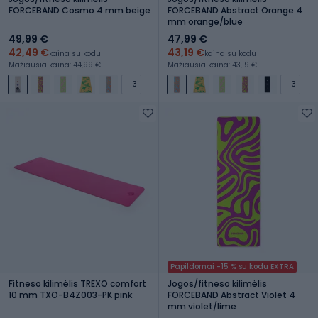
FORCEBAND Cosmo 4 mm beige
FORCEBAND Abstract Orange 4
mm orange/blue
49,99 €
47,99 €
42,49 €
43,19 €
kaina su kodu
kaina su kodu
Mažiausia kaina: 44,99 €
Mažiausia kaina: 43,19 €
+ 3
+ 3
Papildomai -15 % su kodu EXTRA
Fitneso kilimėlis TREXO comfort
Jogos/fitneso kilimėlis
10 mm TXO-B4Z003-PK pink
FORCEBAND Abstract Violet 4
mm violet/lime