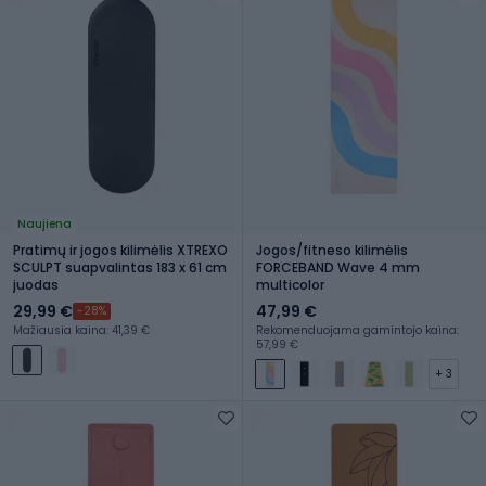
Naujiena
Pratimų ir jogos kilimėlis XTREXO
Jogos/fitneso kilimėlis
SCULPT suapvalintas 183 x 61 cm
FORCEBAND Wave 4 mm
juodas
multicolor
29,99 €
47,99 €
-28%
Mažiausia kaina: 41,39 €
Rekomenduojama gamintojo kaina:
57,99 €
+ 3