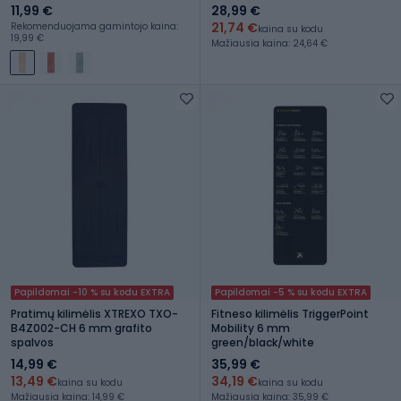
11,99 €
28,99 €
21,74 €
Rekomenduojama gamintojo kaina:
kaina su kodu
19,99 €
Mažiausia kaina: 24,64 €
Papildomai -10 % su kodu EXTRA
Papildomai -5 % su kodu EXTRA
Pratimų kilimėlis XTREXO TXO-
Fitneso kilimėlis TriggerPoint
B4Z002-CH 6 mm grafito
Mobility 6 mm
spalvos
green/black/white
14,99 €
35,99 €
13,49 €
34,19 €
kaina su kodu
kaina su kodu
Mažiausia kaina: 14,99 €
Mažiausia kaina: 35,99 €