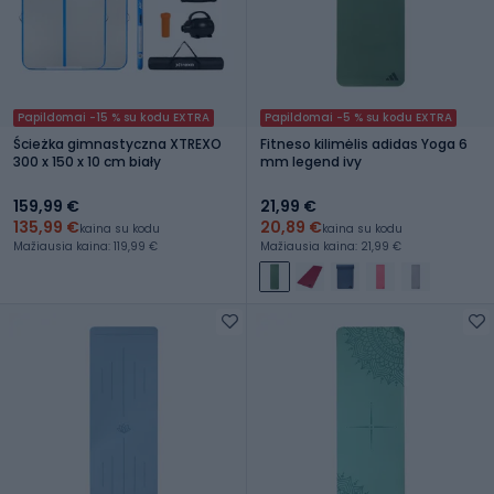
Papildomai -15 % su kodu EXTRA
Papildomai -5 % su kodu EXTRA
Ścieżka gimnastyczna XTREXO
Fitneso kilimėlis adidas Yoga 6
300 x 150 x 10 cm biały
mm legend ivy
159,99 €
21,99 €
135,99 €
20,89 €
kaina su kodu
kaina su kodu
Mažiausia kaina: 119,99 €
Mažiausia kaina: 21,99 €