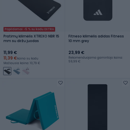
Papildomai -5 % su kodu EXTRA
Pratimų kilimėlis XTREXO NBR 15
Fitneso kilimėlis adidas Fitness
mm su diržu juodas
10 mm grey
11,99 €
23,99 €
11,39 €
Rekomenduojama gamintojo kaina:
kaina su kodu
59,99 €
Mažiausia kaina: 10,79 €