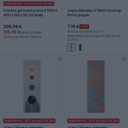
Papildomai -5 % su kodu EXTRA
Ścieżka gimnastyczna XTREXO
Jogos kilimėlis XTREXO EcoGrip
400 x 150 x 20 cm biały
6mm purple
209,99 €
7,19 €
-23%
199,49 €
Mažiausia kaina: 9,29 €
kaina su kodu
Rekomenduojama gamintojo kaina:
Mažiausia kaina: 179,99 €
21,99 €
Papildomai -15 % su kodu EXTRA
Papildomai -10 % su kodu EXTRA
Jogos/fitneso kilimėlis
Jogos/fitneso kilimėlis