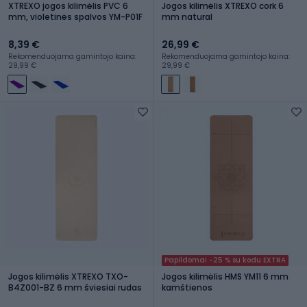
XTREXO jogos kilimėlis PVC 6
Jogos kilimėlis XTREXO cork 6
mm, violetinės spalvos YM-P01F
mm natural
8,39 €
26,99 €
Rekomenduojama gamintojo kaina:
Rekomenduojama gamintojo kaina:
29,99 €
29,99 €
Papildomai -25 % su kodu EXTRA
Jogos kilimėlis XTREXO TXO-
Jogos kilimėlis HMS YM11 6 mm
B4Z001-BZ 6 mm šviesiai rudas
kamštienos