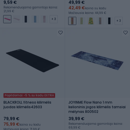
9,59 €
49,99 €
42,49 €
Rekomenduojama gamintojo kaina:
kaina su kodu
21,99 €
Mažiausia kaina: 44,99 €
+ 3
+ 3
Papildomai -5 % su kodu EXTRA
BLACKROLL fitneso kilimėlis
JOYINME Flow Nano 1 mm
juodas kilimėlis42603
kelioninis jogos kilimėlis tamsiai
mėlynas 800502
79,99 €
39,99 €
75,99 €
Rekomenduojama gamintojo kaina:
kaina su kodu
69,99 €
Mažiausia kaina: 71,99 €