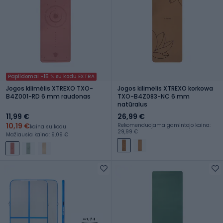
Papildomai -15 % su kodu EXTRA
Jogos kilimėlis XTREXO TXO-
Jogos kilimėlis XTREXO korkowa
B4Z001-RD 6 mm raudonas
TXO-B4Z083-NC 6 mm
natūralus
11,99 €
26,99 €
10,19 €
Rekomenduojama gamintojo kaina:
kaina su kodu
29,99 €
Mažiausia kaina: 9,09 €