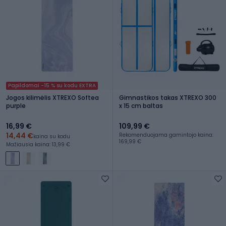
Papildomai -15 % su kodu EXTRA
Jogos kilimėlis XTREXO Softea
Gimnastikos takas XTREXO 300
purple
x 15 cm baltas
16,99 €
109,99 €
14,44 €
Rekomenduojama gamintojo kaina:
kaina su kodu
169,99 €
Mažiausia kaina: 13,99 €