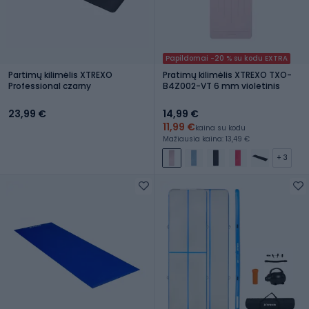
Papildomai -20 % su kodu EXTRA
Partimų kilimėlis XTREXO
Pratimų kilimėlis XTREXO TXO-
Professional czarny
B4Z002-VT 6 mm violetinis
23,99 €
14,99 €
11,99 €
kaina su kodu
Mažiausia kaina: 13,49 €
+ 3