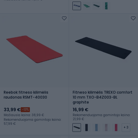
Reebok fitneso kilimėlis
Fitneso kilimėlis TREXO comfort
raudonas RSMT-40030
10 mm TXO-B4Z003-BL
graphite
33,99 €
16,99 €
-13%
Mažiausia kaina: 38,99 €
Rekomenduojama gamintojo kaina:
21,99 €
Rekomenduojama gamintojo kaina:
57,99 €
+ 3