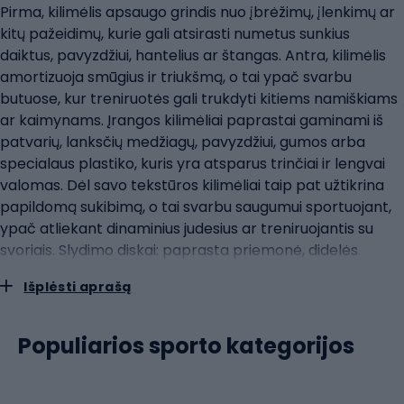
Pirma, kilimėlis apsaugo grindis nuo įbrėžimų, įlenkimų ar
kitų pažeidimų, kurie gali atsirasti numetus sunkius
daiktus, pavyzdžiui, hantelius ar štangas. Antra, kilimėlis
amortizuoja smūgius ir triukšmą, o tai ypač svarbu
butuose, kur treniruotės gali trukdyti kitiems namiškiams
ar kaimynams. Įrangos kilimėliai paprastai gaminami iš
patvarių, lanksčių medžiagų, pavyzdžiui, gumos arba
specialaus plastiko, kuris yra atsparus trinčiai ir lengvai
valomas. Dėl savo tekstūros kilimėliai taip pat užtikrina
papildomą sukibimą, o tai svarbu saugumui sportuojant,
ypač atliekant dinaminius judesius ar treniruojantis su
svoriais. Slydimo diskai: paprasta priemonė, didelės
galimybės Slydimo diskai yra paprasta, bet itin
Išplėsti aprašą
veiksminga treniruočių priemonė, kuri gali labai pagerinti
jėgos treniruotes. Tai maži plokšti diskai, kuriais galima
slysti grindų paviršiumi ir kurie gali būti naudojami
Populiarios sporto kategorijos
atliekant įvairius pratimus, susijusius su keliomis raumenų
dalimis. Slystantys diskai ypač veiksmingi treniruojant
pagrindinius raumenis, nes daugeliui juos naudojančių