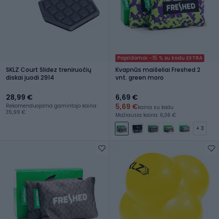
Papildomai -15 % su kodu EXTRA
SKLZ Court Slidez treniruočių
Kvapnūs maišeliai Freshed 2
diskai juodi 2914
vnt. green moro
28,99 €
6,69 €
5,69 €
Rekomenduojama gamintojo kaina:
kaina su kodu
35,99 €
Mažiausia kaina: 6,36 €
+ 3