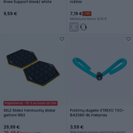
Knee Support black/ white
rožinis
9,59 €
7,19 €
-14%
Mažiausia kaina: 8,39 €
Papildomai -15 % su kodu EXTRA
SKLZ Slidez treniruočių diskai
Pratimų dugelis XTREXO TXO-
geltoni 1862
B4Z080-BL mėlynas
29,99 €
3,59 €
25,49 €
Rekomenduojama gamintojo kaina: