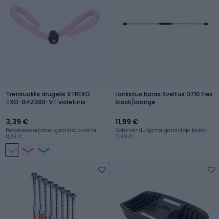
Treniruoklis drugelis XTREXO
Lankstus baras Sveltus 0710 Flex
TXO-B4Z080-VT violetinis
black/orange
3,39 €
11,99 €
Rekomenduojama gamintojo kaina:
Rekomenduojama gamintojo kaina:
8,39 €
17,99 €