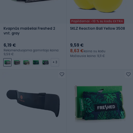
Papildomai -10 % su kodu EXTRA
Kvapnūs maišeliai Freshed 2
SKLZ Reaction Ball Yellow 3508
vnt. gray
6,19 €
9,59 €
8,63 €
Rekomenduojama gamintojo kaina:
kaina su kodu
9,59 €
Mažiausia kaina: 9,11 €
+ 3