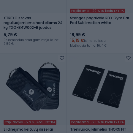
Papildomai -20 % su kodu EXTRA
XTREXO stovas
Štangos pagalvėlė RDX Gym Bar
reguliuojamiems hanteliams 24
Pad Sublimation white
kg TXO-B4W002-B juodas
5,79 €
18,99 €
15,19 €
Rekomenduojama gamintojo kaina:
kaina su kodu
9,59 €
Mažiausia kaina: 16,14 €
Papildomai -5 % su kodu EXTRA
Papildomai -20 % su kodu EXTRA
Slidinėjimo keltuvų dirželiai
Treniruočių kilimėliai THORN FIT