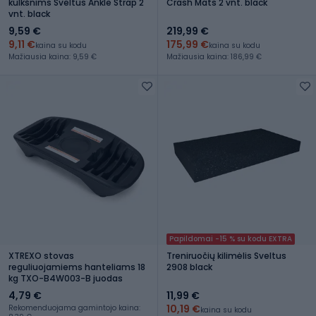
kulkšnims Sveltus Ankle Strap 2
Crash Mats 2 vnt. black
vnt. black
9,59 €
219,99 €
9,11 €
175,99 €
kaina su kodu
kaina su kodu
Mažiausia kaina: 9,59 €
Mažiausia kaina: 186,99 €
Papildomai -15 % su kodu EXTRA
XTREXO stovas
Treniruočių kilimėlis Sveltus
reguliuojamiems hanteliams 18
2908 black
kg TXO-B4W003-B juodas
4,79 €
11,99 €
10,19 €
Rekomenduojama gamintojo kaina:
kaina su kodu