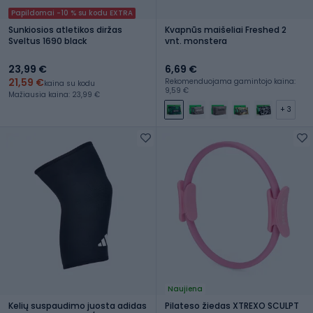
Papildomai -10 % su kodu EXTRA
Sunkiosios atletikos diržas
Kvapnūs maišeliai Freshed 2
Sveltus 1690 black
vnt. monstera
23,99 €
6,69 €
21,59 €
Rekomenduojama gamintojo kaina:
kaina su kodu
9,59 €
Mažiausia kaina: 23,99 €
+ 3
Naujiena
Kelių suspaudimo juosta adidas
Pilateso žiedas XTREXO SCULPT