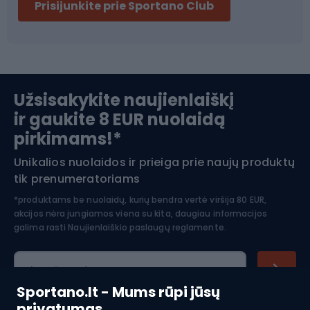
Prisijunkite prie Sportano Club
pratimus. Pasipriešinimo gumos rankenos leidžia saugiai ir
patogiai suimti gumas, o tai labai svarbu norint tinkamai
Ski touring
atlikti pratimus. Jos užtikrina judesių stabilumą ir kontrolę,
todėl padidėja treniruotės veiksmingumas ir sumažėja
Slidinėjimas
traumų rizika. Rankenos taip pat leidžia atlikti įvairesnius
pratimus, pavyzdžiui, traukiant gumas skirtingomis
Užsisakykite naujienlaiškį
kryptimis, taip įdarbinant skirtingas raumenų grupes.
ir gaukite 8 EUR nuolaidą
Apranga žiemos sportui
Pasipriešinimo juostos su rankenomis idealiai tinka
pirkimams!*
mankštintis namuose arba keliaujant, nes jos užima
mažai vietos ir yra lengvai transportuojamos. Su jomis
Unikalios nuolaidos ir prieiga prie naujų produktų
Šiaurietiškas ėjimas
galima atlikti viso kūno treniruotę nenaudojant sunkios
tik prenumeratoriams
įrangos, todėl jos yra puiki alternatyva tradiciniams jėgos
*produktams be nuolaidų, kurių bendra vertė viršija 80 EUR,
treniruočių metodams.
akcijos nėra jungiamos viena su kita, daugiau informacijos
galima rasti
Naujienlaiškio paslaugų reglamente.
El. pašto adresas
Sportano.lt - Mums rūpi jūsų
privatumas