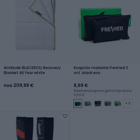
Antklodė BLACKROLL Recovery
Kvapnūs maišeliai Freshed 2
Blanket All Year white
vnt. black eco
nuo 209,99 €
6,69 €
Rekomenduojama gamintojo kaina:
9,59 €
+ 3