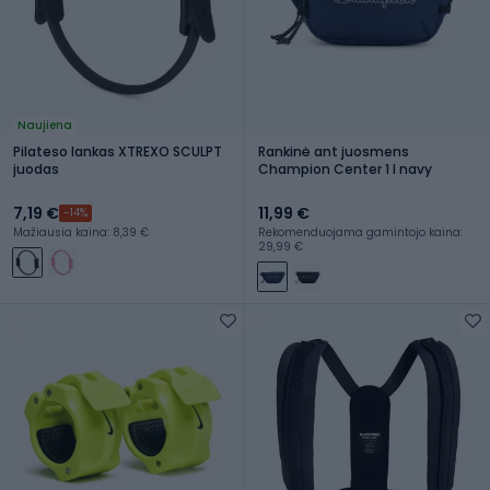
Naujiena
Pilateso lankas XTREXO SCULPT
Rankinė ant juosmens
juodas
Champion Center 1 l navy
7,19 €
11,99 €
-14%
Mažiausia kaina: 8,39 €
Rekomenduojama gamintojo kaina:
29,99 €