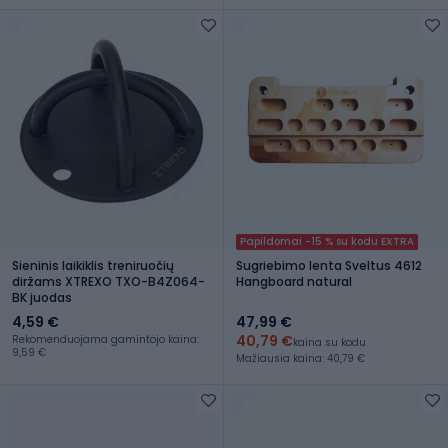
Papildomai -15 % su kodu EXTRA
Sieninis laikiklis treniruočių
Sugriebimo lenta Sveltus 4612
diržams XTREXO TXO-B4Z064-
Hangboard natural
BK juodas
4,59 €
47,99 €
40,79 €
Rekomenduojama gamintojo kaina:
kaina su kodu
9,59 €
Mažiausia kaina: 40,79 €