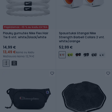
Papildomai -10 % su kodu EXTRA
Plaukų gumutės Nike Flex Hair
Spaustukai štangai Nike
Tie 6 vnt. white/black/white
Strength Barbell Collars 2 vnt.
white/orange
14,99 €
52,99 €
13,49 €
kaina su kodu
Mažiausia kaina: 12,74 €