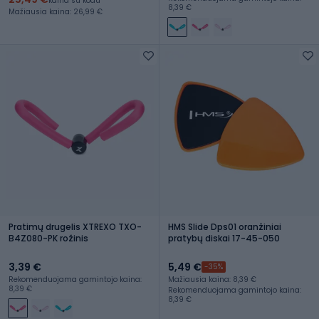
kaina su kodu
8,39 €
Mažiausia kaina: 26,99 €
Pratimų drugelis XTREXO TXO-
HMS Slide Dps01 oranžiniai
B4Z080-PK rožinis
pratybų diskai 17-45-050
3,39 €
5,49 €
-35%
Rekomenduojama gamintojo kaina:
Mažiausia kaina: 8,39 €
8,39 €
Rekomenduojama gamintojo kaina:
8,39 €