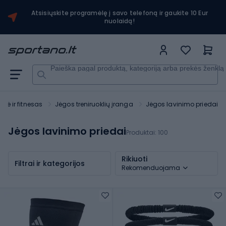
Atsisiųskite programėlę į savo telefoną ir gaukite 10 Eur
nuolaidą!
Paieška pagal produktą, kategoriją arba prekės ženklą
alė ir fitnesas
Jėgos treniruoklių įranga
Jėgos lavinimo priedai
Jėgos lavinimo priedai
Produktai:
100
Rikiuoti
Filtrai ir kategorijos
Rekomenduojama