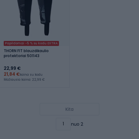
Papildomai -5 % su kodu EXTRA
THORN FIT blauzdikaulio
protektoriai 501143
22,99 €
21,84 €
kaina su kodu
Mažiausia kaina: 22,99 €
Kita
nuo 2