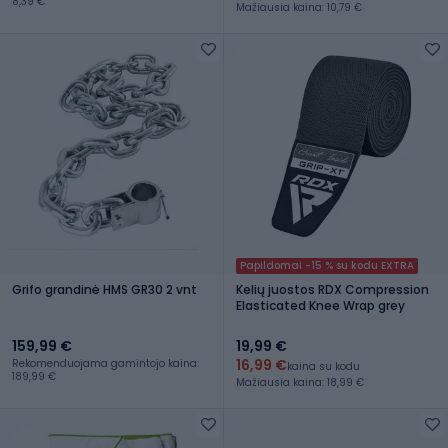
8,39 €
Mažiausia kaina: 10,79 €
Papildomai -15 % su kodu EXTRA
Grifo grandinė HMS GR30 2 vnt
Kelių juostos RDX Compression
Elasticated Knee Wrap grey
159,99 €
19,99 €
16,99 €
Rekomenduojama gamintojo kaina:
kaina su kodu
189,99 €
Mažiausia kaina: 18,99 €