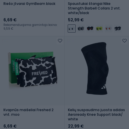
Riešo įtvarai GymBeam black
Spaustukai štangai Nike
Strength Barbell Collars 2 vnt.
white/black
6,69 €
52,99 €
Rekomenduojama gamintojo kaina:
9,59 €
Kvapnūs maišeliai Freshed 2
Kelių suspaudimo juosta adidas
vnt. moo
Aeroready Knee Support black/
white
6,69 €
22,99 €