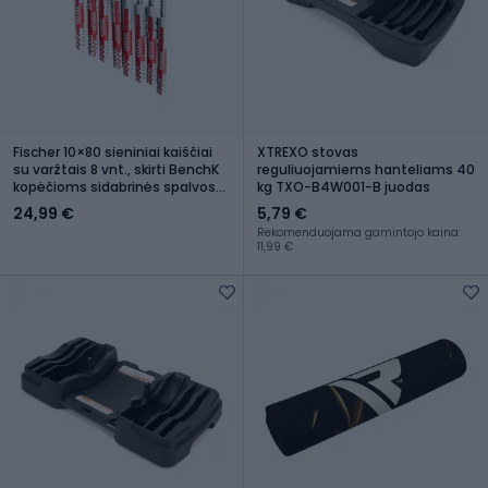
Fischer 10×80 sieniniai kaiščiai
XTREXO stovas
su varžtais 8 vnt., skirti BenchK
reguliuojamiems hanteliams 40
kopėčioms sidabrinės spalvos
kg TXO-B4W001-B juodas
BK-KM8
24,99 €
5,79 €
Rekomenduojama gamintojo kaina:
11,99 €