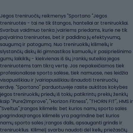
Jėgos treniruočių reikmenys "Sportano "Jėgos
treniruotės - tai ne tik štangos, hanteliai ar treniruokliai.
Svarbus vaidmuo tenka įvairiems priedams, kurie ne tik
paįvairina treniruotes, bet ir padidina jų efektyvumą,
saugumą ir patogumą. Nuo treniruoklių kilimėlių ir
slystančių diskų iki gimnastikos kamuolių ir pasipriešinimo
gumų laikiklių - kiekvienas iš šių įrankių suteikia jėgos
treniruotėms tam tikrą vertę. Jos nepakeičiamos tiek
profesionaliose sporto salėse, tiek namuose, nes leidžia
visapusiškiau ir įvairiapusiškiau išnaudoti treniruočių
erdvę. "Sportano" parduotuvėje rasite aukštos kokybės
jėgos treniruoklių priedų iš tokių patikrintų prekių ženklų
kaip "Pure2Improve", "Horizon Fitness", "THORN FIT", HMS ir
"Sveltus".Įrangos kilimėlis: bet kurios namų sporto salės
pagrindasĮrangos kilimėlis yra pagrindinė bet kurios
namų sporto salės įrangos dalis, apsauganti grindis ir
treniruoklius. Kilimėlį svarbu naudoti dėl kelių priežasčių.