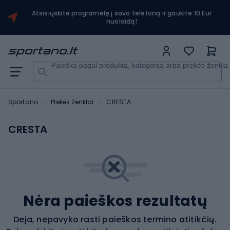
Atsisiųskite programėlę į savo telefoną ir gaukite 10 Eur
nuolaidą!
Paieška pagal produktą, kategoriją arba prekės ženklą
Sportano
Prekės ženklai
CRESTA
CRESTA
Nėra paieškos rezultatų
Deja, nepavyko rasti paieškos termino atitikčių.