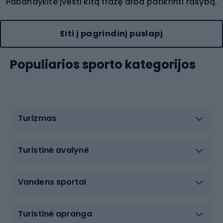
Pabandykite įvesti kitą frazę arba patikrinti rašybą.
Eiti į pagrindinį puslapį
Populiarios sporto kategorijos
Turizmas
Turistinė avalynė
Vandens sportai
Turistinė apranga