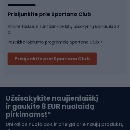
Sportinė medicina
Komandinis sportas
Prisijunkite prie Sportano Club
Rinkite taškus ir sumažinkite kitų užsakymų kainas iki 30
Sporto salė ir fitnesas
%
Pažinkite lojalumo programėlę Sportano Club >
Dviračių šalmai
Prisijunkite prie Sportano Club
Ski touring
Slidinėjimas
Užsisakykite naujienlaiškį
ir gaukite 8 EUR nuolaidą
Apranga žiemos sportui
pirkimams!*
Unikalios nuolaidos ir prieiga prie naujų produktų
Šiaurietiškas ėjimas