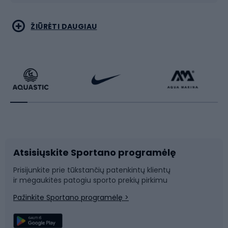
Bėgimas
Koviniai sportai
ŽIŪRĖTI DAUGIAU
Dviračiai
Čiuožimas
Dviratininkų apranga
Rakečių sportas
Dviračių priedai
Dviračių batai
Atsisiųskite Sportano programėlę
Dviračių dalys
Rogutės ir čiuožynės
Prisijunkite prie tūkstančių patenkintų klientų
ir mėgaukitės patogiu sporto prekių pirkimu
Laipiojimas
Snieglenčių sportas
Pažinkite Sportano programėlę >
Žvejyba
Plaukimas