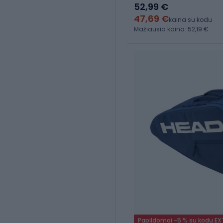
52,99 €
47,69 €
kaina su kodu
Mažiausia kaina: 52,19 €
Papildomai -5 % su kodu E