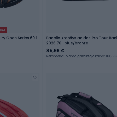
XTRA
ry Open Series 60 l
Padelio krepšys adidas Pro Tour Rac
2026 70 l blue/bronze
85,99 €
Rekomenduojama gamintojo kaina: 119,99 