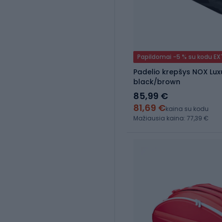
Papildomai -5 % su kodu E
Padelio krepšys NOX Luxu
black/brown
85,99 €
81,69 €
kaina su kodu
Mažiausia kaina: 77,39 €