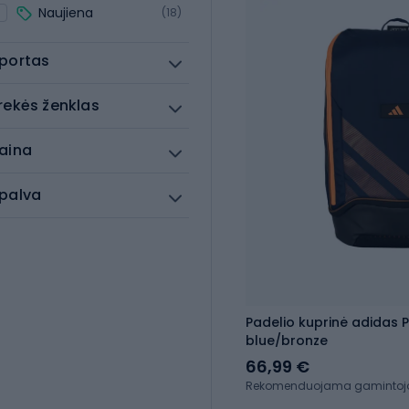
Naujiena
(18)
portas
rekės ženklas
aina
palva
Padelio kuprinė adidas P
blue/bronze
66,99 €
Rekomenduojama gamintojo 