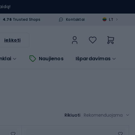
aidą!
>
4.76
Trusted Shops
Kontaktai
LT
ieškoti
nklai
Naujienos
Išpardavimas
Rikiuoti
Rekomenduojama