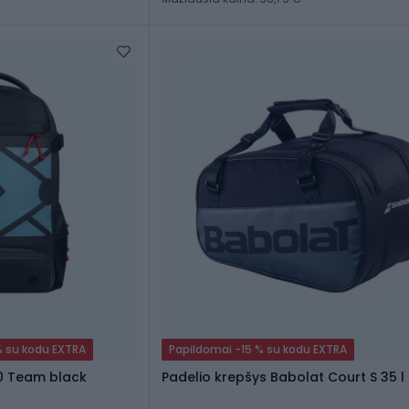
% su kodu EXTRA
Papildomai -15 % su kodu EXTRA
10 Team black
Padelio krepšys Babolat Court S 35 l