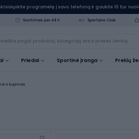
Atsisiųskite programėlę į savo telefoną ir gaukite 10 Eur nuol
Siuntimas per 48 h
Sportano Club
ai
Priedai
Sportinė įranga
Prekių že
iai ir kuprinės