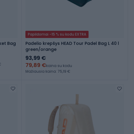
Papildomai -15 % su kodu EXTRA
ket Bag
Padelio krepšys HEAD Tour Padel Bag L 40 l
green/orange
93,99 €
79,89 €
€
kaina su kodu
Mažiausia kaina: 75,19 €