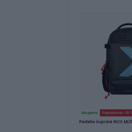
Naujiena
Papildomai -10 
Padelio kuprinė NOX ML