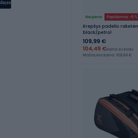
aslėpti
Naujiena
Papildomai -5 %
Krepšys padelio raketėm
black/petrol
109,99 €
104,49 €
kaina su kodu
Mažiausia kaina: 109,99 €