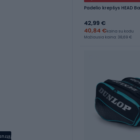
Padelio krepšys HEAD B
42,99 €
40,84 €
kaina su kodu
Mažiausia kaina: 38,69 €
filtrus