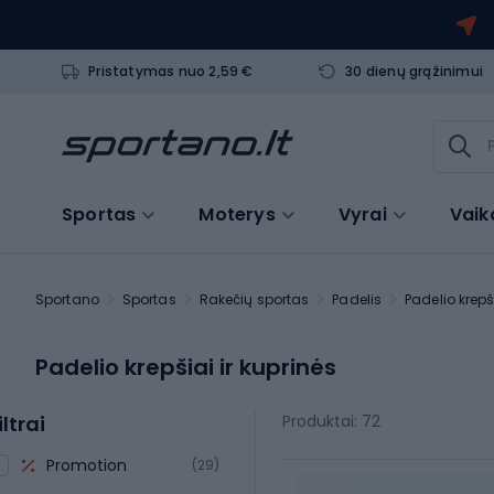
Pristatymas nuo 2,59 €
30 dienų grąžinimui
Sportas
Moterys
Vyrai
Vaik
Sportano
Sportas
Rakečių sportas
Padelis
Padelio krepš
Padelio krepšiai ir kuprinės
iltrai
Produktai: 72
Promotion
(29)