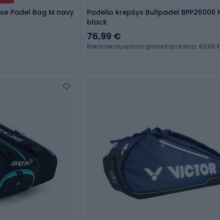
ase Padel Bag M navy
Padelio krepšys Bullpadel BPP26006 
black
76,99 €
Rekomenduojama gamintojo kaina: 83,99 