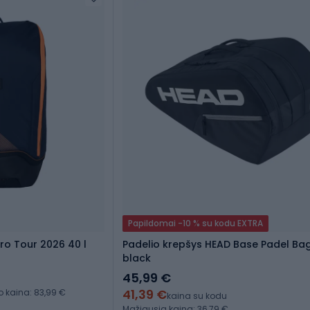
Papildomai -10 % su kodu EXTRA
ro Tour 2026 40 l
Padelio krepšys HEAD Base Padel Ba
black
45,99 €
41,39 €
kaina: 83,99 €
kaina su kodu
Mažiausia kaina: 36,79 €