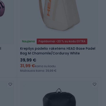
Naujiena
Papildomai -20 % su kodu EXTRA
l
Krepšys padelio raketėms HEAD Base Padel
Bag M Chamomle/Corduroy White
39,99 €
31,99 €
kaina su kodu
Mažiausia kaina: 39,99 €