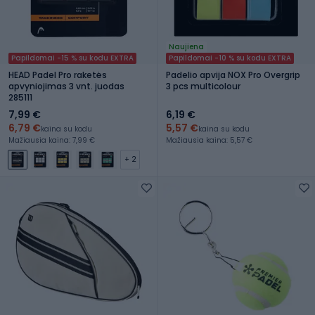
Naujiena
Papildomai -15 % su kodu EXTRA
Papildomai -10 % su kodu EXTRA
HEAD Padel Pro raketės
Padelio apvija NOX Pro Overgrip
apvyniojimas 3 vnt. juodas
3 pcs multicolour
285111
7,99 €
6,19 €
6,79 €
5,57 €
kaina su kodu
kaina su kodu
Mažiausia kaina: 7,99 €
Mažiausia kaina: 5,57 €
+ 2