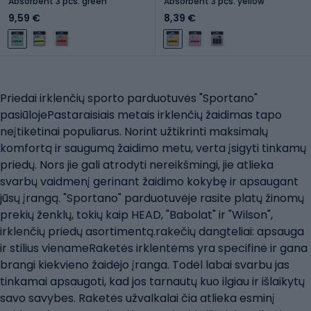
Absorbent 3 pcs. green
Absorbent 3 pcs. yellow
9,59 €
8,39 €
Priedai irklenčių sporto parduotuvės "Sportano"
pasiūlojePastaraisiais metais irklenčių žaidimas tapo
neįtikėtinai populiarus. Norint užtikrinti maksimalų
komfortą ir saugumą žaidimo metu, verta įsigyti tinkamų
priedų. Nors jie gali atrodyti nereikšmingi, jie atlieka
svarbų vaidmenį gerinant žaidimo kokybę ir apsaugant
jūsų įrangą. "Sportano" parduotuvėje rasite platų žinomų
prekių ženklų, tokių kaip HEAD, "Babolat" ir "Wilson",
irklenčių priedų asortimentą.rakečių dangteliai: apsauga
ir stilius vienameRaketės irklentėms yra specifinė ir gana
brangi kiekvieno žaidėjo įranga. Todėl labai svarbu jas
tinkamai apsaugoti, kad jos tarnautų kuo ilgiau ir išlaikytų
savo savybes. Raketės užvalkalai čia atlieka esminį