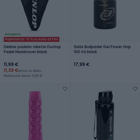
Naujiena
Papildomai -5 % su kodu EXTRA
Dėklas padelio raketei Dunlop
Gelis Bullpadel Gel Power Grip
Padel Headcover black
100 ml black
11,99 €
17,99 €
11,39 €
kaina su kodu
Mažiausia kaina: 11,99 €