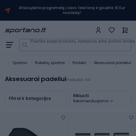
Atsisiųskite programėlę į savo telefoną ir gaukite 10 Eur
nuolaidą!
Paieška pagal produktą, kategoriją arba prekės ženklą
ano
Sportas
Rakečių sportas
Padelis
Aksesuarai padeliui
Aksesuarai padeliui
Produktai:
54
Rikiuoti
Filtrai ir kategorijos
Rekomenduojama