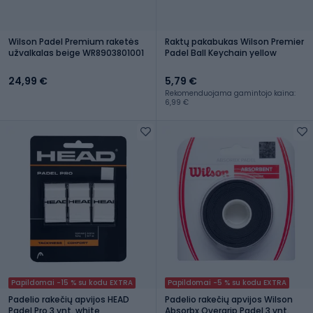
Wilson Padel Premium raketės
Raktų pakabukas Wilson Premier
užvalkalas beige WR8903801001
Padel Ball Keychain yellow
24,99 €
5,79 €
Rekomenduojama gamintojo kaina:
6,99 €
Papildomai -15 % su kodu EXTRA
Papildomai -5 % su kodu EXTRA
Padelio rakečių apvijos HEAD
Padelio rakečių apvijos Wilson
Padel Pro 3 vnt. white
Absorbx Overgrip Padel 3 vnt.