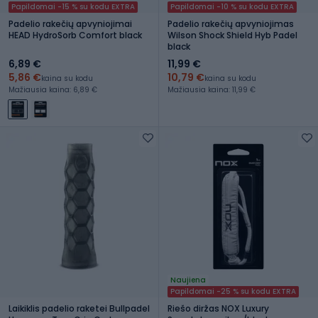
Papildomai -15 % su kodu EXTRA
Papildomai -10 % su kodu EXTRA
Padelio rakečių apvyniojimai
Padelio rakečių apvyniojimas
HEAD HydroSorb Comfort black
Wilson Shock Shield Hyb Padel
black
6,89 €
11,99 €
5,86 €
10,79 €
kaina su kodu
kaina su kodu
Mažiausia kaina: 6,89 €
Mažiausia kaina: 11,99 €
Naujiena
Papildomai -25 % su kodu EXTRA
Laikiklis padelio raketei Bullpadel
Riešo diržas NOX Luxury