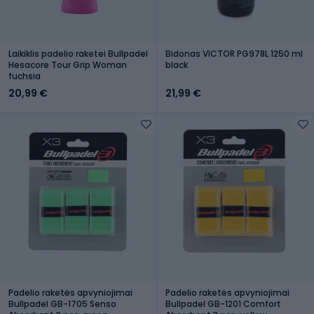
Laikiklis padelio raketei Bullpadel
Bidonas VICTOR PG978L 1250 ml
Hesacore Tour Grip Woman
black
fuchsia
20,99 €
21,99 €
Padelio raketės apvyniojimai
Padelio raketės apvyniojimai
Bullpadel GB-1705 Senso
Bullpadel GB-1201 Comfort