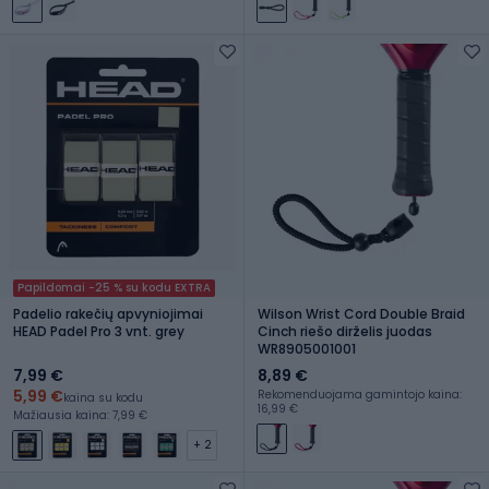
Papildomai -25 % su kodu EXTRA
Padelio rakečių apvyniojimai
Wilson Wrist Cord Double Braid
HEAD Padel Pro 3 vnt. grey
Cinch riešo dirželis juodas
WR8905001001
7,99 €
8,89 €
5,99 €
Rekomenduojama gamintojo kaina:
kaina su kodu
16,99 €
Mažiausia kaina: 7,99 €
+ 2