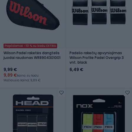
Papildomai -10 % su kodu EXTRA
Wilson Padel raketės dangtelis
Padelio rakečių apvyniojimas
juodai raudonas WR8904301001
Wilson Profile Padel Overgrip 3
vnt. black
9,99 €
6,49 €
9,89 €
kaina su kodu
Mažiausia kaina: 9,89 €