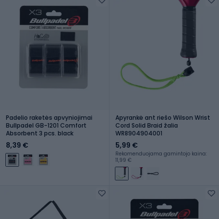
Padelio raketės apvyniojimai
Apyrankė ant riešo Wilson Wrist
Bullpadel GB-1201 Comfort
Cord Solid Braid žalia
Absorbent 3 pcs. black
WR8904904001
8,39 €
5,99 €
Rekomenduojama gamintojo kaina:
11,99 €