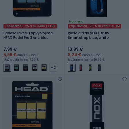
Naujiena
Papildomai -25 % su kodu EXTRA
Papildomai -25 % su kodu EXTRA
Padelio rakečių apvyniojimai
Riešo diržas NOX Luxury
HEAD Padel Pro 3 vnt. blue
Smartstrap blue/white
7,99 €
10,99 €
5,99 €
8,24 €
kaina su kodu
kaina su kodu
Mažiausia kaina: 7,99 €
Mažiausia kaina: 10,99 €
+ 2