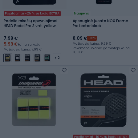
Papildomai -25 % su kodu EXTRA
Naujiena
Padelio rakečių apvyniojimai
Apsauginė juosta NOX Frame
HEAD Padel Pro 3 vnt. yellow
Protector black
7,99 €
8,09 €
-16%
5,99 €
Mažiausia kaina: 9,59 €
kaina su kodu
Rekomenduojama gamintojo kaina:
Mažiausia kaina: 7,99 €
9,59 €
+ 2
Papildomai -10 % su kodu EXTRA