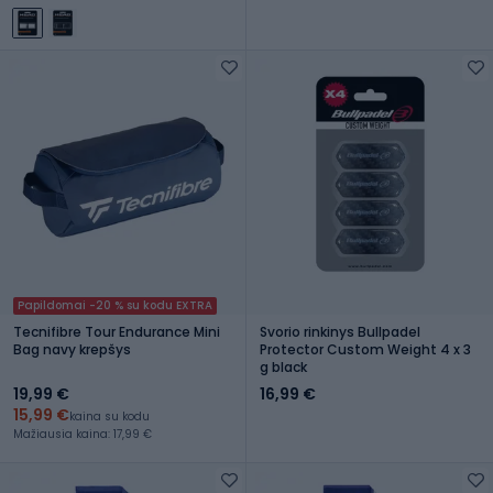
Papildomai -20 % su kodu EXTRA
Tecnifibre Tour Endurance Mini
Svorio rinkinys Bullpadel
Bag navy krepšys
Protector Custom Weight 4 x 3
g black
19,99 €
16,99 €
15,99 €
kaina su kodu
Mažiausia kaina: 17,99 €