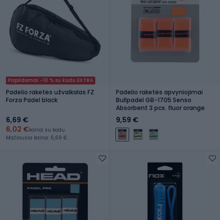
Papildomai -10 % su kodu EXTRA
Padelio raketės užvalkalas FZ
Padelio raketės apvyniojimai
Forza Padel black
Bullpadel GB-1705 Senso
Absorbent 3 pcs. fluor orange
6,69 €
9,59 €
6,02 €
kaina su kodu
Mažiausia kaina: 6,69 €