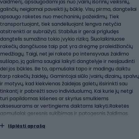
vaidmenį, apsaugodami jas nuo įvairių išorinių veiksnių,
galinčių neigiamai paveikti jų būklę. Visų pirma, dangteliai
apsaugo raketes nuo mechaninių pažeidimų. Tiek
transportuojant, tiek sandėliuojant lengva netyčia
atsitrenkti ar subraižyti. Stabilus ir gerai prigludęs
dangtelis sumažina tokio įvykio riziką. Šiuolaikiniuose
rakečių dangčiuose taip pat yra drėgmę praleidžiančių
medžiagų. Taigi, net jei raketė po intensyvaus žaidimo
sušlapo, ją galima saugiai laikyti dangtelyje ir nesijaudinti
dėl jos būklės. Be to, apmušalai tapo ir madingu daiktu
tarp rakečių žaidėjų. Gamintojai siūlo įvairių dizainų, spalvų
ir motyvų, kad kiekvienas žaidėjas galėtų išsirinkti sau
tinkantį ir pabrėžti savo individualumą. Kai kurie jų netgi
turi papildomas kišenes ar skyrius smulkiems
aksesuarams ar vertingiems daiktams laikyti.Raketės
apmušalai: geresnis sukibimas ir patogesnis žaidimas
Irklenčių, kaip ir daugelio kitų sporto šakų, žaidime itin
Išplėsti aprašą
svarbus tikslumas, kontrolė ir patogumas. Šių elementų
pasiekimas labai priklauso nuo to, kaip tvirtai ir patogiai