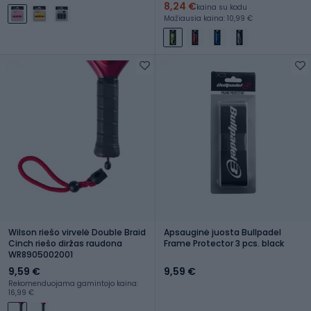
8,24 €
kaina su kodu
Mažiausia kaina: 10,99 €
Wilson riešo virvelė Double Braid
Apsauginė juosta Bullpadel
Cinch riešo diržas raudona
Frame Protector 3 pcs. black
WR8905002001
9,59 €
9,59 €
Rekomenduojama gamintojo kaina:
16,99 €