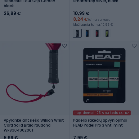
Hesacore Tour Grip Carbon
Smartstrap silver/black
black
26,99 €
10,99 €
8,24 €
kaina su kodu
Mažiausia kaina: 10,99 €
Papildomai -25 % su kodu EXTRA
Apyrankė ant riešo Wilson Wrist
Padelio rakečių apvyniojimai
Cord Solid Braid raudona
HEAD Padel Pro 3 vnt. mint
WR8904902001
5,99 €
7,99 €