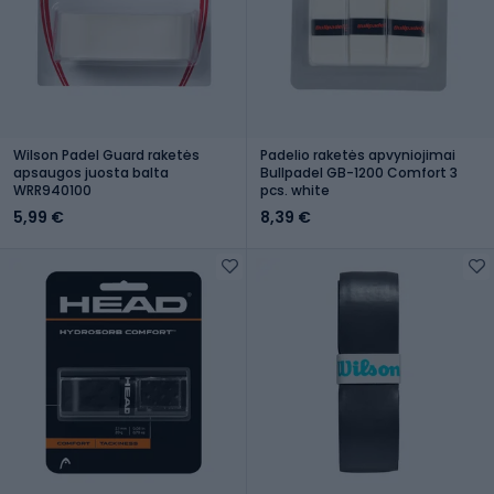
Wilson Padel Guard raketės
Padelio raketės apvyniojimai
apsaugos juosta balta
Bullpadel GB-1200 Comfort 3
WRR940100
pcs. white
5,99 €
8,39 €