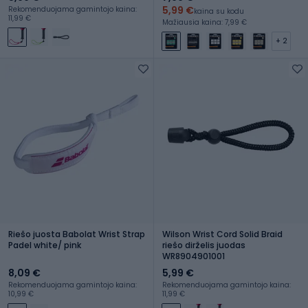
5,99 €
Rekomenduojama gamintojo kaina:
kaina su kodu
11,99 €
Mažiausia kaina: 7,99 €
+ 2
Riešo juosta Babolat Wrist Strap
Wilson Wrist Cord Solid Braid
Padel white/ pink
riešo dirželis juodas
WR8904901001
8,09 €
5,99 €
Rekomenduojama gamintojo kaina:
Rekomenduojama gamintojo kaina:
10,99 €
11,99 €