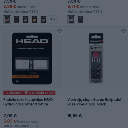
7,99 €
7,89 €
5,99 €
6,71 €
kaina su kodu
kaina su kodu
Mažiausia kaina: 7,99 €
Mažiausia kaina: 7,89 €
+ 2
Papildomai -15 % su kodu EXTRA
Padelio rakečių apvijos HEAD
Vibracijų slopintuvas Bullpadel
HydroSorb Comfort white
Ease Vibe 4 pcs. black
7,09 €
16,99 €
6,03 €
kaina su kodu
Mažiausia kaina: 7,09 €