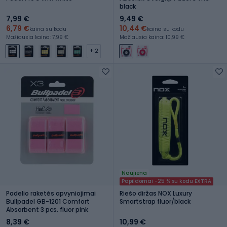
black
7,99 €
9,49 €
6,79 €
10,44 €
kaina su kodu
kaina su kodu
Mažiausia kaina: 7,99 €
Mažiausia kaina: 10,99 €
+ 2
Naujiena
Papildomai -25 % su kodu EXTRA
Padelio raketės apvyniojimai
Riešo diržas NOX Luxury
Bullpadel GB-1201 Comfort
Smartstrap fluor/black
Absorbent 3 pcs. fluor pink
8,39 €
10,99 €