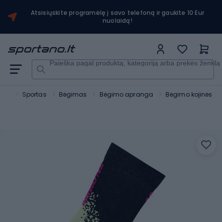
Atsisiųskite programėlę į savo telefoną ir gaukite 10 Eur
nuolaidą!
Paieška pagal produktą, kategoriją arba prekės ženklą
ano
Sportas
Bėgimas
Bėgimo apranga
Bėgimo kojinės