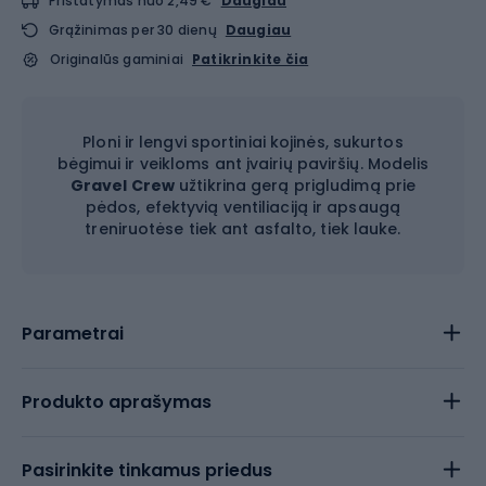
Pristatymas nuo 2,49 €
Daugiau
Grąžinimas per 30 dienų
Daugiau
Originalūs gaminiai
Patikrinkite čia
Ploni ir lengvi sportiniai kojinės, sukurtos
bėgimui ir veikloms ant įvairių paviršių. Modelis
Gravel Crew
užtikrina gerą prigludimą prie
pėdos, efektyvią ventiliaciją ir apsaugą
treniruotėse tiek ant asfalto, tiek lauke.
Parametrai
Produkto aprašymas
Pasirinkite tinkamus priedus