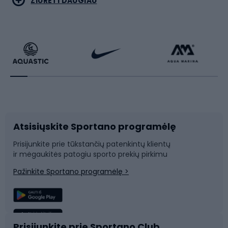
ŽIŪRĖTI DAUGIAU
Dviračiai
Čiuožimas
Dviratininkų apranga
Rakečių sportas
Dviračių priedai
Dviračių batai
Atsisiųskite Sportano programėlę
Dviračių dalys
Rogutės ir čiuožynės
Prisijunkite prie tūkstančių patenkintų klientų
ir mėgaukitės patogiu sporto prekių pirkimu
Laipiojimas
Snieglenčių sportas
Pažinkite Sportano programėlę >
Žvejyba
Plaukimas
Sportinė medicina
Komandinis sportas
Prisijunkite prie Sportano Club