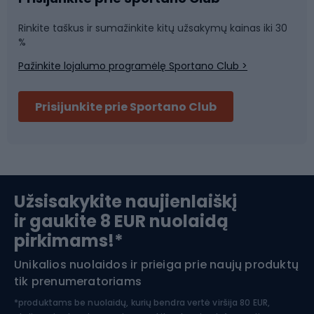
Rinkite taškus ir sumažinkite kitų užsakymų kainas iki 30
Sporto salė ir fitnesas
%
Pažinkite lojalumo programėlę Sportano Club >
Dviračių šalmai
Prisijunkite prie Sportano Club
Ski touring
Slidinėjimas
Užsisakykite naujienlaiškį
ir gaukite 8 EUR nuolaidą
Apranga žiemos sportui
pirkimams!*
Unikalios nuolaidos ir prieiga prie naujų produktų
Šiaurietiškas ėjimas
tik prenumeratoriams
*produktams be nuolaidų, kurių bendra vertė viršija 80 EUR,