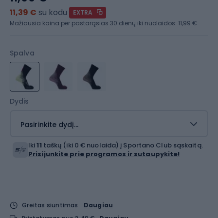
11,39 €
su kodu
EXTRA
Mažiausia kaina per pastarąsias 30 dienų iki nuolaidos:
11,99 €
Spalva
Dydis
Pasirinkite dydį...
Iki
11
taškų (iki 0 € nuolaida) į Sportano Club sąskaitą.
Prisijunkite prie programos ir sutaupykite!
Greitas siuntimas
Daugiau