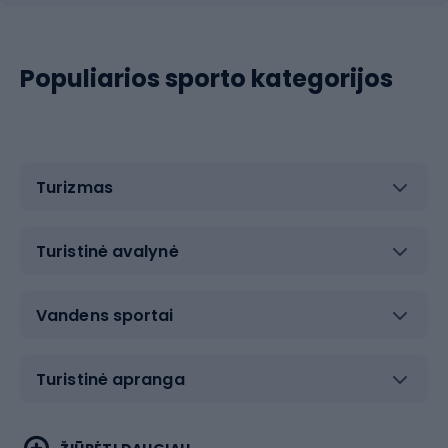
Populiarios sporto kategorijos
Turizmas
Turistinė avalynė
Vandens sportai
Turistinė apranga
Bėgimas
Koviniai sportai