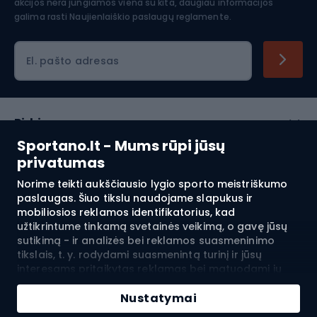
akcijos nėra jungiamos viena su kita, daugiau informacijos
galima rasti
Naujienlaiškio paslaugų reglamente.
El. pašto adresas
Pirkimas
Sportano.lt - Mums rūpi jūsų
Klientų aptarnavimas
privatumas
Norime teikti aukščiausio lygio sporto meistriškumo
Reglamentai
paslaugas. Šiuo tikslu naudojame slapukus ir
mobiliosios reklamos identifikatorius, kad
Apie mus
užtikrintume tinkamą svetainės veikimą, o gavę jūsų
sutikimą - ir analizės bei reklamos suasmeninimo
tikslais, t. y. rodydami suasmenintą turinį ir jūsų
interesams pritaikytas reklamas bei matuodami jų
Pristatymas į:
LT
efektyvumą. Slapukai ir mobiliosios reklamos
Pridėti į krepšelį
identifikatoriai gali būti naudojami tiek suasmenintai,
Nustatymai
tiek neasmeninei reklamai - priklausomai nuo jūsų