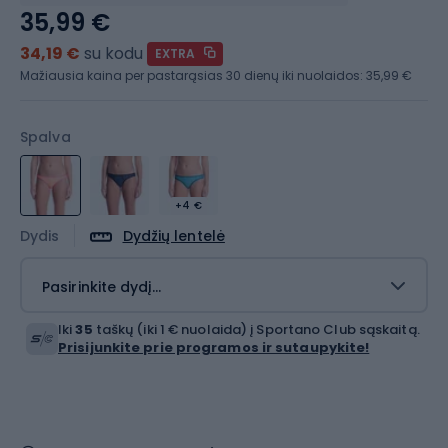
35,99 €
34,19 €
su kodu
EXTRA
Mažiausia kaina per pastarąsias 30 dienų iki nuolaidos:
35,99 €
Spalva
+4 €
Dydis
Dydžių lentelė
Pasirinkite dydį...
Iki
35
taškų (iki 1 € nuolaida) į Sportano Club sąskaitą.
Prisijunkite prie programos ir sutaupykite!