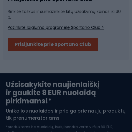
Rinkite taškus ir sumažinkite kitų užsakymų kainas iki 30
Sporto salė ir fitnesas
%
Pažinkite lojalumo programėlę Sportano Club >
Dviračių šalmai
Prisijunkite prie Sportano Club
Ski touring
Slidinėjimas
Užsisakykite naujienlaiškį
ir gaukite 8 EUR nuolaidą
Apranga žiemos sportui
pirkimams!*
Unikalios nuolaidos ir prieiga prie naujų produktų
Šiaurietiškas ėjimas
tik prenumeratoriams
*produktams be nuolaidų, kurių bendra vertė viršija 80 EUR,