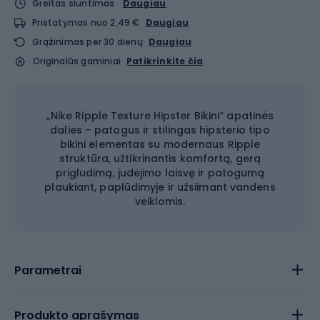
Greitas siuntimas
Daugiau
Pristatymas nuo 2,49 €
Daugiau
Grąžinimas per 30 dienų
Daugiau
Originalūs gaminiai
Patikrinkite čia
„Nike Ripple Texture Hipster Bikini“ apatinės
dalies – patogus ir stilingas hipsterio tipo
bikini elementas su modernaus Ripple
struktūra, užtikrinantis komfortą, gerą
prigludimą, judėjimo laisvę ir patogumą
plaukiant, paplūdimyje ir užsiimant vandens
veiklomis.
Parametrai
Produkto aprašymas