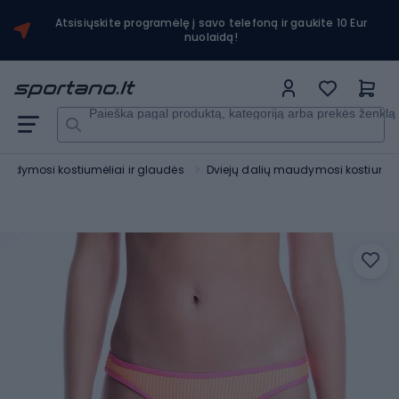
Atsisiųskite programėlę į savo telefoną ir gaukite 10 Eur
nuolaidą!
Paieška pagal produktą, kategoriją arba prekės ženklą
audymosi kostiumėliai ir glaudės
Dviejų dalių maudymosi kostiumėl