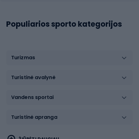
Populiarios sporto kategorijos
Turizmas
Turistinė avalynė
Vandens sportai
Turistinė apranga
Bėgimas
Koviniai sportai
ŽIŪRĖTI DAUGIAU