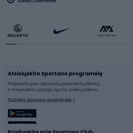
Dviračiai
Čiuožimas
Dviratininkų apranga
Rakečių sportas
Dviračių priedai
Dviračių batai
Atsisiųskite Sportano programėlę
Dviračių dalys
Rogutės ir čiuožynės
Prisijunkite prie tūkstančių patenkintų klientų
ir mėgaukitės patogiu sporto prekių pirkimu
Laipiojimas
Snieglenčių sportas
Pažinkite Sportano programėlę >
Žvejyba
Plaukimas
Sportinė medicina
Komandinis sportas
Prisijunkite prie Sportano Club