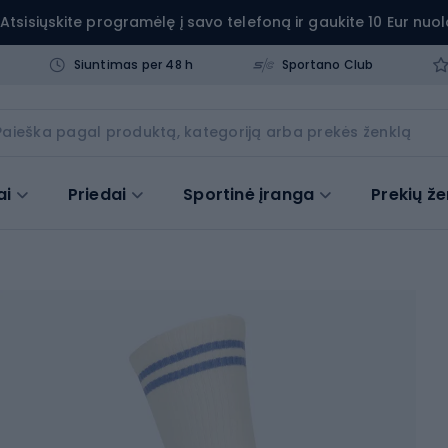
Atsisiųskite programėlę į savo telefoną ir gaukite 10 Eur nuol
Siuntimas per 48 h
Sportano Club
ai
Priedai
Sportinė įranga
Prekių že