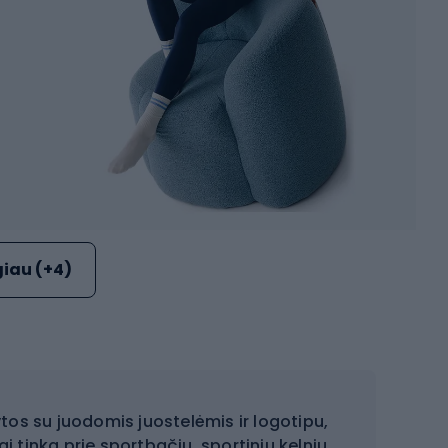
iau (+4)
tos su juodomis juostelėmis ir logotipu,
ai tinka prie sportbačių, sportinių kelnių,