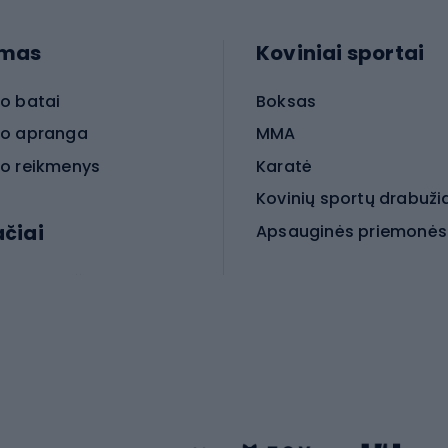
imas
Koviniai sportai
o batai
Boksas
o apranga
MMA
o reikmenys
Karatė
Kovinių sportų drabuži
ačiai
Kovinio sporto aksesua
iniai dviračiai
iračiai
Čiuožimas
 dviračiai
go dviračiai
Paspirtukai
dviračiai
Keturračiai riedučiai
ki dviračiai
Riedučiai