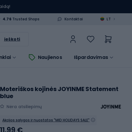
aidą!
>
4.76
Trusted Shops
Kontaktai
LT
ieškoti
nklai
Naujienos
Išpardavimas
Moteriškos kojinės JOYINME Statement
blue
Nėra atsiliepimų
Akcijos sąlygos ir nuostatos "MID HOLIDAYS SALE"
11,99 €