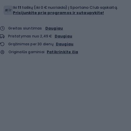
Iki
11
taškų (iki 0 € nuolaida) į Sportano Club sąskaitą.
Prisijunkite prie programos ir sutaupykite!
Greitas siuntimas
Daugiau
Pristatymas nuo 2,49 €
Daugiau
Grąžinimas per 30 dienų
Daugiau
Originalūs gaminiai
Patikrinkite čia