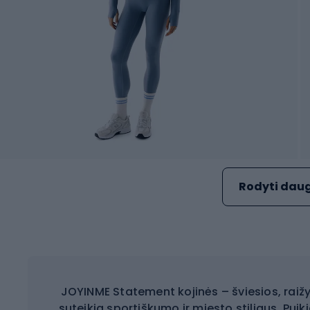
Rodyti daug
JOYINME Statement kojinės – šviesios, raižy
suteikia sportiškumo ir miesto stiliaus. Puiki