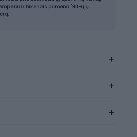
žemperiu ir bikeriais primena '90-ųjų
erą.