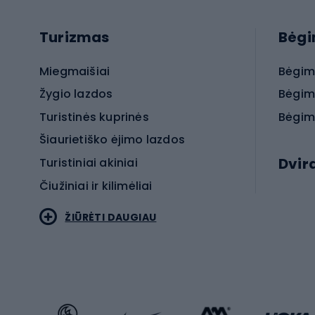
Turizmas
Bėg
Miegmaišiai
Bėgim
Žygio lazdos
Bėgim
Turistinės kuprinės
Bėgim
Šiaurietiško ėjimo lazdos
Dvir
Turistiniai akiniai
Čiužiniai ir kilimėliai
Elektr
ŽIŪRĖTI DAUGIAU
MTB dv
Turistinė avalynė
Plento
Sportstyle
Trekin
Sportinio stiliaus drabužiai
Žvyro 
Sportinio stiliaus avalynė
Vaikiš