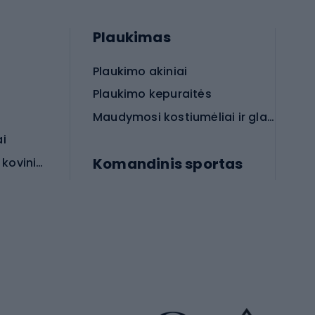
Plaukimas
Plaukimo akiniai
Plaukimo kepuraitės
Maudymosi kostiumėliai ir glaudės
ai
Komandinis sportas
Apsauginės priemonės koviniam sportui
rai
Futbolo bateliai
Futbolo kamuoliai
Rankinio bateliai
Futbolo vartai
Futbolo apranga
Krepšinio apranga