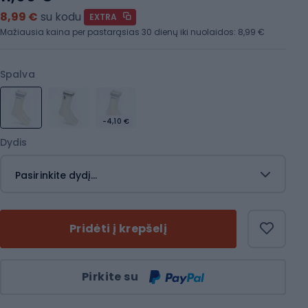
8,99 €
su kodu
EXTRA
Mažiausia kaina per pastarąsias 30 dienų iki nuolaidos:
8,99 €
Spalva
-4,10 €
Dydis
Pasirinkite dydį...
Pridėti į krepšelį
Kiekis
Pirkite su