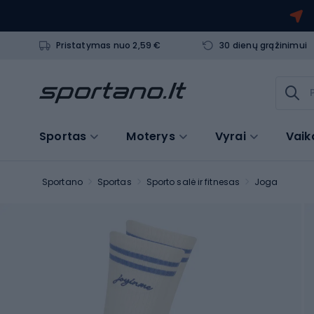
Pristatymas nuo 2,59 €
30 dienų grąžinimui
Sportas
Moterys
Vyrai
Vaik
Sportano
Sportas
Sporto salė ir fitnesas
Joga