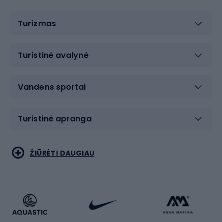
Turizmas
Turistinė avalynė
Vandens sportai
Turistinė apranga
Bėgimas
Koviniai sportai
ŽIŪRĖTI DAUGIAU
Dviračiai
Čiuožimas
Dviratininkų apranga
Rakečių sportas