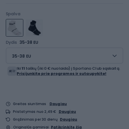
Spalva
Dydis
35-38 EU
35-38 EU
Iki
11
taškų (iki 0 € nuolaida) į Sportano Club sąskaitą.
Prisijunkite prie programos ir sutaupykite!
Greitas siuntimas
Daugiau
Pristatymas nuo 2,49 €
Daugiau
Grąžinimas per 30 dienų
Daugiau
Originalūs gaminiai
Patikrinkite čia