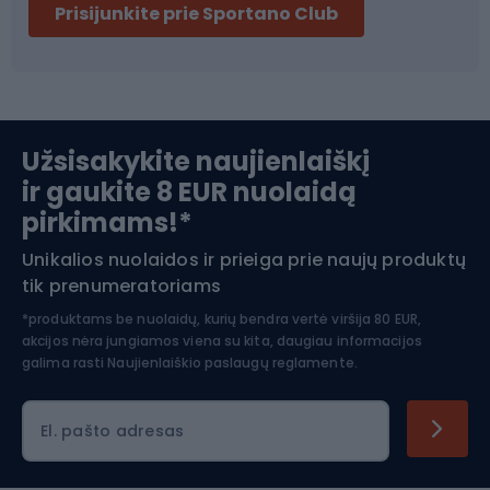
Prisijunkite prie Sportano Club
Ski touring
Slidinėjimas
Užsisakykite naujienlaiškį
ir gaukite 8 EUR nuolaidą
Apranga žiemos sportui
pirkimams!*
Unikalios nuolaidos ir prieiga prie naujų produktų
Šiaurietiškas ėjimas
tik prenumeratoriams
*produktams be nuolaidų, kurių bendra vertė viršija 80 EUR,
akcijos nėra jungiamos viena su kita, daugiau informacijos
galima rasti
Naujienlaiškio paslaugų reglamente.
El. pašto adresas