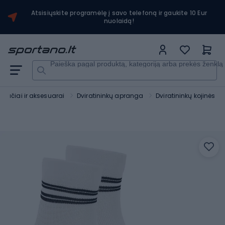
Atsisiųskite programėlę į savo telefoną ir gaukite 10 Eur
nuolaidą!
Paieška pagal produktą, kategoriją arba prekės ženklą
viračiai ir aksesuarai
Dviratininkų apranga
Dviratininkų kojinės