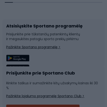
Dviračių priedai
Dviračių batai
Atsisiųskite Sportano programėlę
Dviračių dalys
Rogutės ir čiuožynės
Prisijunkite prie tūkstančių patenkintų klientų
ir mėgaukitės patogiu sporto prekių pirkimu
Laipiojimas
Snieglenčių sportas
Pažinkite Sportano programėlę >
Žvejyba
Plaukimas
Sportinė medicina
Komandinis sportas
Prisijunkite prie Sportano Club
Rinkite taškus ir sumažinkite kitų užsakymų kainas iki 30
Sporto salė ir fitnesas
%
Pažinkite lojalumo programėlę Sportano Club >
Dviračių šalmai